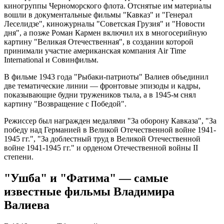
киногруппы Черноморского флота. Отснятые им материалы
вошли в документальные фильмы "Кавказ" и "Генерал
Леселидзе", киножурналы "Советская Грузия" и "Новости
дня", а позже Роман Кармен включил их в многосерийную
картину "Великая Отечественная", в создании которой
принимали участие американская компания Air Time
International и Совинфильм.
В фильме 1943 года "Рыбаки-патриоты" Валиев объединил
две тематические линии — фронтовые эпизоды и кадры,
показывающие будни тружеников тыла, а в 1945-м снял
картину "Возвращение с Победой".
Режиссер был награжден медалями "За оборону Кавказа", "За
победу над Германией в Великой Отечественной войне 1941-
1945 гг.", "За доблестный труд в Великой Отечественной
войне 1941-1945 гг." и орденом Отечественной войны II
степени.
"Ушба" и "Фатима" — самые
известные фильмы Владимира
Валиева