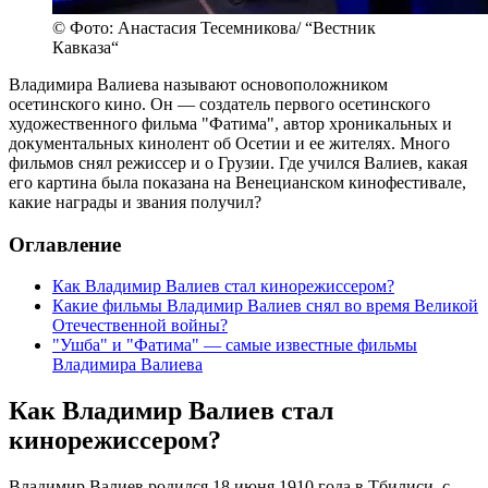
© Фото: Анастасия Тесемникова/ “Вестник
Кавказа“
Владимира Валиева называют основоположником
осетинского кино. Он — создатель первого осетинского
художественного фильма "Фатима", автор хроникальных и
документальных кинолент об Осетии и ее жителях. Много
фильмов снял режиссер и о Грузии. Где учился Валиев, какая
его картина была показана на Венецианском кинофестивале,
какие награды и звания получил?
Оглавление
Как Владимир Валиев стал кинорежиссером?
Какие фильмы Владимир Валиев снял во время Великой
Отечественной войны?
"Ушба" и "Фатима" — самые известные фильмы
Владимира Валиева
Как Владимир Валиев стал
кинорежиссером?
Владимир Валиев родился 18 июня 1910 года в Тбилиси, с