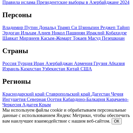
Правила ислама
Президентские выборы в Азербайджане 2024
Персоны
Владимир Путин
Дональд Трамп
Си Цзиньпин
Реджеп Тайип
Эрдоган
Ильхам Алиев
Никол Пашинян
Ираклий Кобахидзе
Шавкат Мирзиеев
Касым-Жомарт Токаев
Масуд Пезешкиан
Страны
Россия
Турция
Иран
Азербайджан
Армения
Грузия
Абхазия
Израиль
Казахстан
Узбекистан
Китай
США
Регионы
Краснодарский край
Ставропольский край
Дагестан
Чечня
Ингушетия
Северная Осетия
Кабардино-Балкария
Карачаево-
Черкесия
Адыгея
Крым
Мы используем файлы cookie и обрабатываем персональные
данные с использованием Яндекс Метрики, чтобы обеспечить
вам наилучшее взаимодействие с нашим веб-сайтом.
ОК