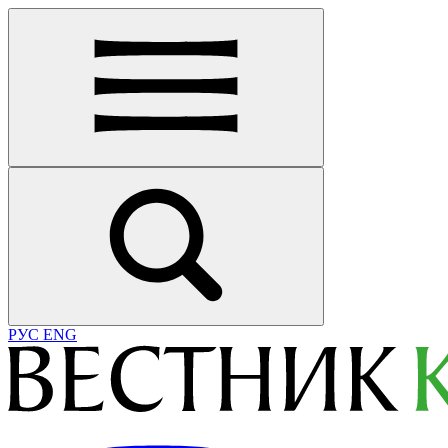
РУС
ENG