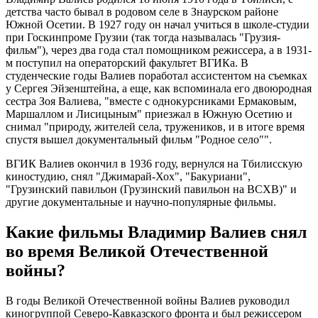
детства часто бывал в родовом селе в Знаурском районе
Южной Осетии. В 1927 году он начал учиться в школе-студии
при Госкинпроме Грузии (так тогда называлась "Грузия-
фильм"), через два года стал помощником режиссера, а в 1931-
м поступил на операторский факультет ВГИКа. В
студенческие годы Валиев поработал ассистентом на съемках
у Сергея Эйзенштейна, а еще, как вспоминала его двоюродная
сестра Зоя Валиева, "вместе с однокурсниками Ермаковым,
Маршаллом и Лисицыным" приезжал в Южную Осетию и
снимал "природу, жителей села, тружеников, и в итоге время
спустя вышел документальный фильм "Родное село"".
ВГИК Валиев окончил в 1936 году, вернулся на Тбилисскую
киностудию, снял "Джимарай-Хох", "Бакуриани",
"Грузинский павильон (Грузинский павильон на ВСХВ)" и
другие документальные и научно-популярные фильмы.
Какие фильмы Владимир Валиев снял
во время Великой Отечественной
войны?
В годы Великой Отечественной войны Валиев руководил
киногруппой Северо-Кавказского фронта и был режиссером