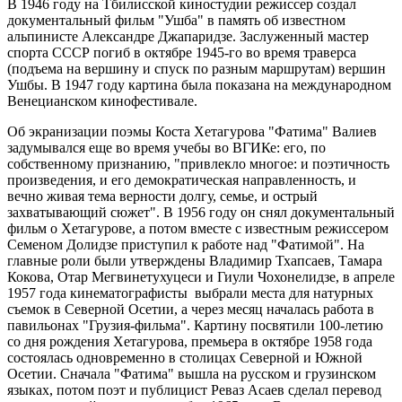
В 1946 году на Тбилисской киностудии режиссер создал
документальный фильм "Ушба" в память об известном
альпинисте Александре Джапаридзе. Заслуженный мастер
спорта СССР погиб в октябре 1945-го во время траверса
(подъема на вершину и спуск по разным маршрутам) вершин
Ушбы. В 1947 году картина была показана на международном
Венецианском кинофестивале.
Об экранизации поэмы Коста Хетагурова "Фатима" Валиев
задумывался еще во время учебы во ВГИКе: его, по
собственному признанию, "привлекло многое: и поэтичность
произведения, и его демократическая направленность, и
вечно живая тема верности долгу, семье, и острый
захватывающий сюжет". В 1956 году он снял документальный
фильм о Хетагурове, а потом вместе с известным режиссером
Семеном Долидзе приступил к работе над "Фатимой". На
главные роли были утверждены Владимир Тхапсаев, Тамара
Кокова, Отар Мегвинетухуцеси и Гиули Чохонелидзе, в апреле
1957 года кинематографисты выбрали места для натурных
съемок в Северной Осетии, а через месяц началась работа в
павильонах "Грузия-фильма". Картину посвятили 100-летию
со дня рождения Хетагурова, премьера в октябре 1958 года
состоялась одновременно в столицах Северной и Южной
Осетии. Сначала "Фатима" вышла на русском и грузинском
языках, потом поэт и публицист Реваз Асаев сделал перевод