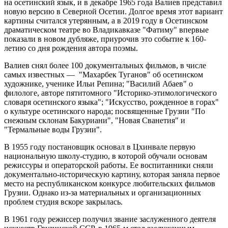
на осетинский язык, и в декабре 1965 года Валиев представил
новую версию в Северной Осетии. Долгое время этот вариант
картины считался утерянным, а в 2019 году в Осетинском
драматическом театре во Владикавказе "Фатиму" впервые
показали в новом дубляже, приурочив это событие к 160-
летию со дня рождения автора поэмы.
Валиев снял более 100 документальных фильмов, в числе
самых известных — "Махарбек Туганов" об осетинском
художнике, ученике Ильи Репина; "Василий Абаев" о
филологе, авторе пятитомного "Историко-этимологического
словаря осетинского языка"; "Искусство, рожденное в горах"
о культуре осетинского народа; посвященные Грузии "По
снежным склонам Бакуриани", "Новая Сванетия" и
"Термальные воды Грузии".
В 1955 году постановщик основал в Цхинвале первую
национальную школу-студию, в которой обучали основам
режиссуры и операторской работы. Ее воспитанники сняли
документально-историческую картину, которая заняла первое
место на республиканском конкурсе любительских фильмов
Грузии. Однако из-за материальных и организационных
проблем студия вскоре закрылась.
В 1961 году режиссер получил звание заслуженного деятеля