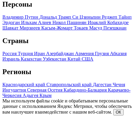
Персоны
Владимир Путин
Дональд Трамп
Си Цзиньпин
Реджеп Тайип
Эрдоган
Ильхам Алиев
Никол Пашинян
Ираклий Кобахидзе
Шавкат Мирзиеев
Касым-Жомарт Токаев
Масуд Пезешкиан
Страны
Россия
Турция
Иран
Азербайджан
Армения
Грузия
Абхазия
Израиль
Казахстан
Узбекистан
Китай
США
Регионы
Краснодарский край
Ставропольский край
Дагестан
Чечня
Ингушетия
Северная Осетия
Кабардино-Балкария
Карачаево-
Черкесия
Адыгея
Крым
Мы используем файлы cookie и обрабатываем персональные
данные с использованием Яндекс Метрики, чтобы обеспечить
вам наилучшее взаимодействие с нашим веб-сайтом.
ОК