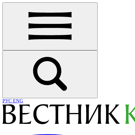
РУС
ENG