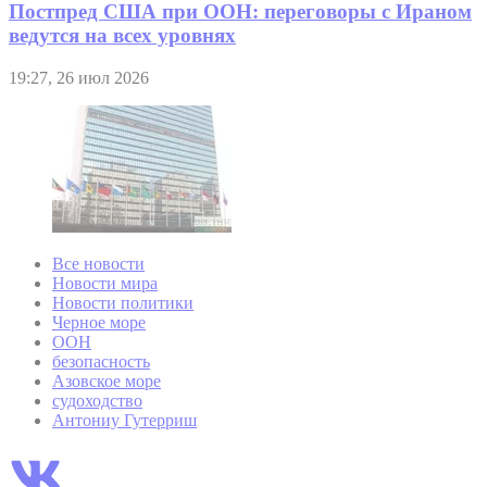
Постпред США при ООН: переговоры с Ираном
ведутся на всех уровнях
19:27, 26 июл 2026
Все новости
Новости мира
Новости политики
Черное море
ООН
безопасность
Азовское море
судоходство
Антониу Гутерриш