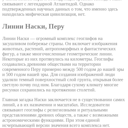
связывают с легендарной Атлантидой. Однако
подтвержденных научных данных о том, что именно здесь
находилась мифическая цивилизация, нет.
Линии Наски, Перу
Линии Наски — огромный комплекс геоглифов на
засушливом побережье страны. Он включает изображения
животных, растений, антропоморфных и фантастических
фигур, а также многочисленные геометрические линии.
Некоторые из них протянулись на километры. Геоглифы
создавались древними обществами на территории
современного Перу примерно между 500 годом до нашей эры
и 500 годом нашей эры. Для создания изображений люди
удаляли темный поверхностный слой грунта, открывая более
светлую почву под ним. Благодаря сухому климату многие
рисунки сохранились на протяжении столетий.
Главная загадка Наски заключается не в существовании самих
линий, а в их назначении и масштабах. Исследователи
связывают геоглифы с религиозными и ритуальными
представлениями древних обществ, а также с возможными
астрономическими функциями. При этом единой
исчерпывающей версии значения всего комплекса нет.