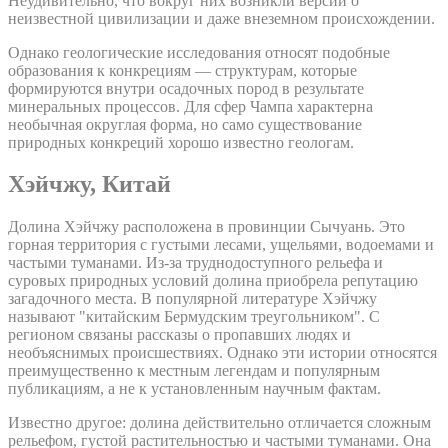
Неудивительно, что вокруг них возникли версии о
неизвестной цивилизации и даже внеземном происхождении.
Однако геологические исследования относят подобные
образования к конкрециям — структурам, которые
формируются внутри осадочных пород в результате
минеральных процессов. Для сфер Чампа характерна
необычная округлая форма, но само существование
природных конкреций хорошо известно геологам.
Хэйчжу, Китай
Долина Хэйчжу расположена в провинции Сычуань. Это
горная территория с густыми лесами, ущельями, водоемами и
частыми туманами. Из-за труднодоступного рельефа и
суровых природных условий долина приобрела репутацию
загадочного места. В популярной литературе Хэйчжу
называют "китайским Бермудским треугольником". С
регионом связаны рассказы о пропавших людях и
необъяснимых происшествиях. Однако эти истории относятся
преимущественно к местным легендам и популярным
публикациям, а не к установленным научным фактам.
Известно другое: долина действительно отличается сложным
рельефом, густой растительностью и частыми туманами. Она