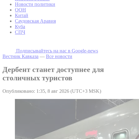
Новости политики
ООН
Китай
Саудовская Аравия
Куба
СПЧ
Подписывайтесь на наc в Google-news
Вестник Кавказа
—
Все новости
Дербент станет доступнее для
столичных туристов
Опубликовано: 1:35, 8 авг 2026 (UTC+3 MSK)