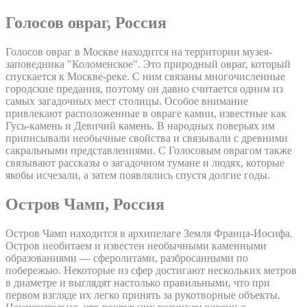
Голосов овраг, Россия
Голосов овраг в Москве находится на территории музея-
заповедника "Коломенское". Это природный овраг, который
спускается к Москве-реке. С ним связаны многочисленные
городские предания, поэтому он давно считается одним из
самых загадочных мест столицы. Особое внимание
привлекают расположенные в овраге камни, известные как
Гусь-камень и Девичий камень. В народных поверьях им
приписывали необычные свойства и связывали с древними
сакральными представлениями. С Голосовым оврагом также
связывают рассказы о загадочном тумане и людях, которые
якобы исчезали, а затем появлялись спустя долгие годы.
Остров Чамп, Россия
Остров Чамп находится в архипелаге Земля Франца-Иосифа.
Остров необитаем и известен необычными каменными
образованиями — сферолитами, разбросанными по
побережью. Некоторые из сфер достигают нескольких метров
в диаметре и выглядят настолько правильными, что при
первом взгляде их легко принять за рукотворные объекты.