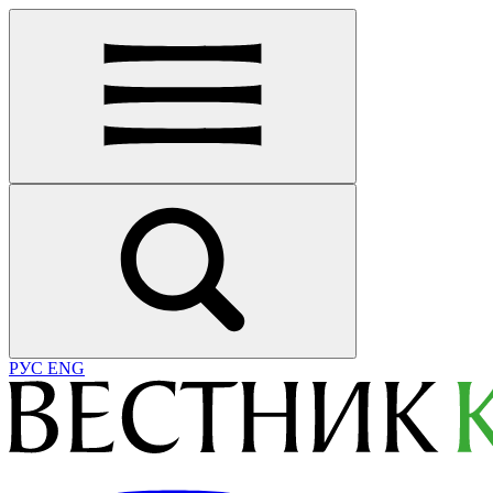
РУС
ENG