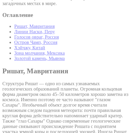
загадочных местах в мире.
Оглавление
Ришат, Мавритания
Линии Наски, Перу
Голосов овраг, Россия
Остров Чамп, Россия
Хэйчжу, Китай
Зона молчания, Мексика
Золотой камень, Мьянма
Ришат, Мавритания
Структура Ришат — одно из самых узнаваемых
геологических образований планеты. Огромная кольцевая
форма диаметром около 45–50 километров хорошо заметна из
космоса. Именно поэтому ее часто называют "глазом
Сахары". Необычный объект долгое время считали
возможным следом падения метеорита: почти правильная
круглая форма действительно напоминает ударный кратер.
Также "глаз Сахары" Однако современные геологические
данные связывают происхождение Ришата с поднятием
участка земной коры и последующей эрозией. Иногда Ришат