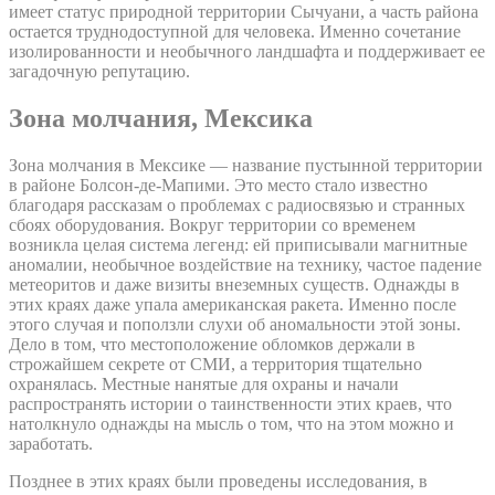
имеет статус природной территории Сычуани, а часть района
остается труднодоступной для человека. Именно сочетание
изолированности и необычного ландшафта и поддерживает ее
загадочную репутацию.
Зона молчания, Мексика
Зона молчания в Мексике — название пустынной территории
в районе Болсон-де-Мапими. Это место стало известно
благодаря рассказам о проблемах с радиосвязью и странных
сбоях оборудования. Вокруг территории со временем
возникла целая система легенд: ей приписывали магнитные
аномалии, необычное воздействие на технику, частое падение
метеоритов и даже визиты внеземных существ. Однажды в
этих краях даже упала американская ракета. Именно после
этого случая и поползли слухи об аномальности этой зоны.
Дело в том, что местоположение обломков держали в
строжайшем секрете от СМИ, а территория тщательно
охранялась. Местные нанятые для охраны и начали
распространять истории о таинственности этих краев, что
натолкнуло однажды на мысль о том, что на этом можно и
заработать.
Позднее в этих краях были проведены исследования, в