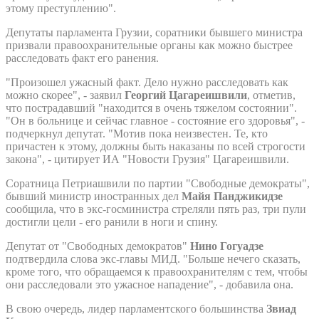
этому преступлению".
Депутаты парламента Грузии, соратники бывшего министра
призвали правоохранительные органы как можно быстрее
расследовать факт его ранения.
"Произошел ужасный факт. Дело нужно расследовать как
можно скорее", - заявил
Георгий Цагареишвили
, отметив,
что пострадавший "находится в очень тяжелом состоянии".
"Он в больнице и сейчас главное - состояние его здоровья", -
подчеркнул депутат. "Мотив пока неизвестен. Те, кто
причастен к этому, должны быть наказаны по всей строгости
закона", - цитирует ИА "Новости Грузия" Цагареишвили.
Соратница Петриашвили по партии "Свободные демократы",
бывший министр иностранных дел
Майя Панджикидзе
сообщила, что в экс-госминистра стреляли пять раз, три пули
достигли цели - его ранили в ноги и спину.
Депутат от "Свободных демократов"
Нино Гогуадзе
подтвердила слова экс-главы МИД. "Больше нечего сказать,
кроме того, что обращаемся к правоохранителям с тем, чтобы
они расследовали это ужасное нападение", - добавила она.
В свою очередь, лидер парламентского большинства
Звиад