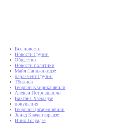
Все новости
Новости Грузии
Общество
Новости политики
Майя Панджикидзе
парламент Грузии
Тбилиси
Георгий Квирикашвили
Алекси Петриашвили
Вахтанг Хмаладзе
покушения
Георгий Цагареишвили
Звиад Квачантирадзе
Нино Гогуадзе