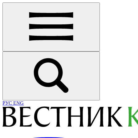
РУС
ENG