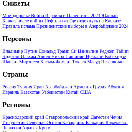
Сюжеты
Мое здоровье
Война Израиля и Палестины 2023
Южный
Кавказ после войны
Нефть и газ
Где отдохнуть на Кавказе
Правила ислама
Президентские выборы в Азербайджане 2024
Персоны
Владимир Путин
Дональд Трамп
Си Цзиньпин
Реджеп Тайип
Эрдоган
Ильхам Алиев
Никол Пашинян
Ираклий Кобахидзе
Шавкат Мирзиеев
Касым-Жомарт Токаев
Масуд Пезешкиан
Страны
Россия
Турция
Иран
Азербайджан
Армения
Грузия
Абхазия
Израиль
Казахстан
Узбекистан
Китай
США
Регионы
Краснодарский край
Ставропольский край
Дагестан
Чечня
Ингушетия
Северная Осетия
Кабардино-Балкария
Карачаево-
Черкесия
Адыгея
Крым