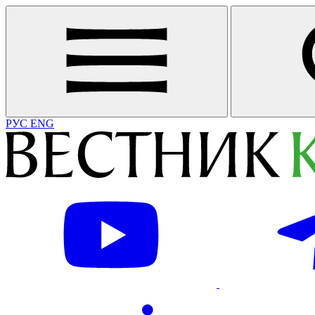
РУС
ENG