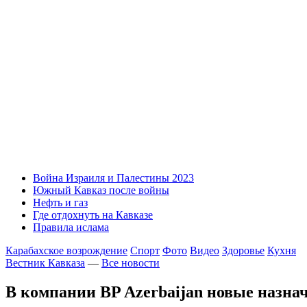
Война Израиля и Палестины 2023
Южный Кавказ после войны
Нефть и газ
Где отдохнуть на Кавказе
Правила ислама
Карабахское возрождение
Спорт
Фото
Видео
Здоровье
Кухня
Вестник Кавказа
—
Все новости
В компании BP Azerbaijan новые назнач