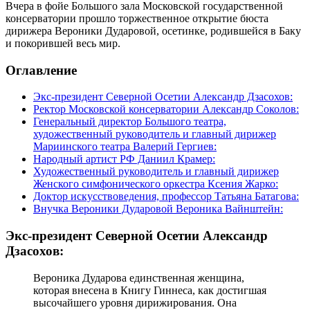
Вчера в фойе Большого зала Московской государственной
консерватории прошло торжественное открытие бюста
дирижера Вероники Дударовой, осетинке, родившейся в Баку
и покорившей весь мир.
Оглавление
Экс-президент Северной Осетии Александр Дзасохов:
Ректор Московской консерватории Александр Соколов:
Генеральный директор Большого театра,
художественный руководитель и главный дирижер
Мариинского театра Валерий Гергиев:
Народный артист РФ Даниил Крамер:
Художественный руководитель и главный дирижер
Женского симфонического оркестра Ксения Жарко:
Доктор искусствоведения, профессор Татьяна Батагова:
Внучка Вероники Дударовой Вероника Вайнштейн:
Экс-президент Северной Осетии Александр
Дзасохов:
Вероника Дударова единственная женщина,
которая внесена в Книгу Гиннеса, как достигшая
высочайшего уровня дирижирования. Она