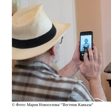
© Фото: Мария Новоселова/ “Вестник Кавказа“