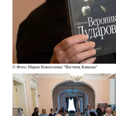
© Фото: Мария Новоселова/ “Вестник Кавказа“