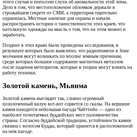
этого случая и поползли слухи об аномальности этой зоны.
Дело в том, что местоположение обломков держали в
строжайшем секрете от СМИ, а территория тщательно
охранялась. Местные нанятые для охраны и начали
распространять истории о таинственности этих краев, что
натолкнуло однажды на мысль о том, что на этом можно и
заработать.
Позднее в этих краях были проведены исследования, в
результате которых было выяснено, что радиопомехи в Зоне
молчания могут возникать по вполне земным причинам,
среди которых большое содержание магнитных металлов
после падения метеоритов, которые в теории могут влиять на
работу техники.
Золотой камень, Мьянма
Золотой камень выглядит так, словно огромный
позолоченный валун вот-вот сорвется со скалы. На вершине
камня находится небольшая пагода Чайттийо — одно из
наиболее почитаемых буддийских мест паломничества
страны. Согласно буддийской традиции, устойчивость камня
связана с волосом Будды, который хранится в расположенной
на нем пагоде.