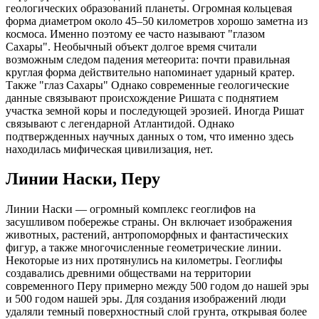
геологических образований планеты. Огромная кольцевая
форма диаметром около 45–50 километров хорошо заметна из
космоса. Именно поэтому ее часто называют "глазом
Сахары". Необычный объект долгое время считали
возможным следом падения метеорита: почти правильная
круглая форма действительно напоминает ударный кратер.
Также "глаз Сахары" Однако современные геологические
данные связывают происхождение Ришата с поднятием
участка земной коры и последующей эрозией. Иногда Ришат
связывают с легендарной Атлантидой. Однако
подтвержденных научных данных о том, что именно здесь
находилась мифическая цивилизация, нет.
Линии Наски, Перу
Линии Наски — огромный комплекс геоглифов на
засушливом побережье страны. Он включает изображения
животных, растений, антропоморфных и фантастических
фигур, а также многочисленные геометрические линии.
Некоторые из них протянулись на километры. Геоглифы
создавались древними обществами на территории
современного Перу примерно между 500 годом до нашей эры
и 500 годом нашей эры. Для создания изображений люди
удаляли темный поверхностный слой грунта, открывая более