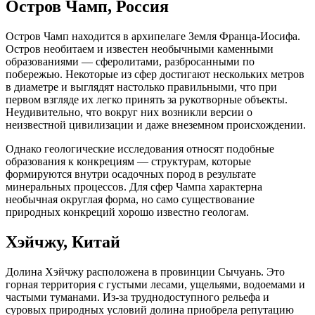
Остров Чамп, Россия
Остров Чамп находится в архипелаге Земля Франца-Иосифа.
Остров необитаем и известен необычными каменными
образованиями — сферолитами, разбросанными по
побережью. Некоторые из сфер достигают нескольких метров
в диаметре и выглядят настолько правильными, что при
первом взгляде их легко принять за рукотворные объекты.
Неудивительно, что вокруг них возникли версии о
неизвестной цивилизации и даже внеземном происхождении.
Однако геологические исследования относят подобные
образования к конкрециям — структурам, которые
формируются внутри осадочных пород в результате
минеральных процессов. Для сфер Чампа характерна
необычная округлая форма, но само существование
природных конкреций хорошо известно геологам.
Хэйчжу, Китай
Долина Хэйчжу расположена в провинции Сычуань. Это
горная территория с густыми лесами, ущельями, водоемами и
частыми туманами. Из-за труднодоступного рельефа и
суровых природных условий долина приобрела репутацию