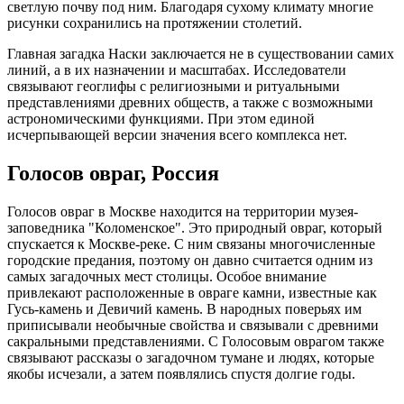
светлую почву под ним. Благодаря сухому климату многие
рисунки сохранились на протяжении столетий.
Главная загадка Наски заключается не в существовании самих
линий, а в их назначении и масштабах. Исследователи
связывают геоглифы с религиозными и ритуальными
представлениями древних обществ, а также с возможными
астрономическими функциями. При этом единой
исчерпывающей версии значения всего комплекса нет.
Голосов овраг, Россия
Голосов овраг в Москве находится на территории музея-
заповедника "Коломенское". Это природный овраг, который
спускается к Москве-реке. С ним связаны многочисленные
городские предания, поэтому он давно считается одним из
самых загадочных мест столицы. Особое внимание
привлекают расположенные в овраге камни, известные как
Гусь-камень и Девичий камень. В народных поверьях им
приписывали необычные свойства и связывали с древними
сакральными представлениями. С Голосовым оврагом также
связывают рассказы о загадочном тумане и людях, которые
якобы исчезали, а затем появлялись спустя долгие годы.