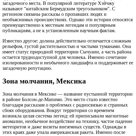
загадочного места. В популярной литературе Хэйчжу
называют "китайским Бермудским треугольником". С
регионом связаны рассказы о пропавших людях и
необъяснимых происшествиях. Однако эти истории относятся
преимущественно к местным легендам и популярным
публикациям, а не к установленным научным фактам.
Известно другое: долина действительно отличается сложным
рельефом, густой растительностью и частыми туманами. Она
имеет статус природной территории Сычуани, а часть района
остается труднодоступной для человека. Именно сочетание
изолированности и необычного ландшафта и поддерживает ее
загадочную репутацию.
Зона молчания, Мексика
Зона молчания в Мексике — название пустынной территории
в районе Болсон-де-Мапими. Это место стало известно
благодаря рассказам о проблемах с радиосвязью и странных
сбоях оборудования. Вокруг территории со временем
возникла целая система легенд: ей приписывали магнитные
аномалии, необычное воздействие на технику, частое падение
метеоритов и даже визиты внеземных существ. Однажды в
этих краях даже упала американская ракета. Именно после