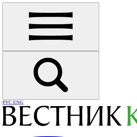
РУС
ENG