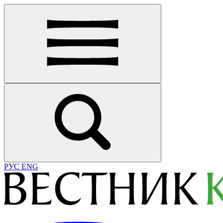
РУС
ENG