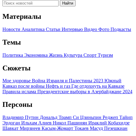
Найти
Материалы
Новости
Аналитика
Статьи
Интервью
Видео
Фото
Подкасты
Темы
Политика
Экономика
Жизнь
Культура
Спорт
Туризм
Сюжеты
Мое здоровье
Война Израиля и Палестины 2023
Южный
Кавказ после войны
Нефть и газ
Где отдохнуть на Кавказе
Правила ислама
Президентские выборы в Азербайджане 2024
Персоны
Владимир Путин
Дональд Трамп
Си Цзиньпин
Реджеп Тайип
Эрдоган
Ильхам Алиев
Никол Пашинян
Ираклий Кобахидзе
Шавкат Мирзиеев
Касым-Жомарт Токаев
Масуд Пезешкиан