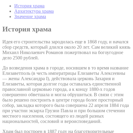
История храма
Архитектура храма
Значение храма
История храма
Идея его строительства зародилась еще в 1868 году, и начался
сбор средств, который длился около 20 лет. Сам великий князь
Михаил Николаевич Романов пожертвовал на богоугодное
дело 2500 рублей.
До возведения храма в городе, носившем в то время название
Елизаветполь (в честь императрицы Елизаветы Алексеевны
— жены Александра I), действовала церковь Захария и
Елизаветы, которая долгие годы оставалась единственной
православной церковью города, а к концу 1880-х годов
совершенно обветшала и могла обрушиться. В связи с этим
было решено построить в центре города более просторный
собор, закладка которого была совершена 22 апреля 1884 года
при участии экзарха Грузии Павла и при большом стечении
местного населения, состоящего из людей разных
национальностей, сословий и вероисповеданий.
Храм был построен в 1887 году на благотворительные