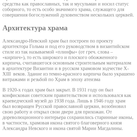
средства как православных, так и мусульман и носил статус
соборного, то есть особо значимого храма, служащего для
совершения богослужений духовенством нескольких церквей.
Архитектура храма
Александро-Невский храм был построен по проекту
архитектора Гольма и под его руководством в византийском
стиле из так называемой «плинфы» (от греч. слова –
«кирпич»), то есть широкого и плоского обожженного
кирпича, считавшегося основным строительным материалом
в архитектуре Византии и в русском храмовом зодчестве X-
XIII веков. Здание из темно-красного кирпича было украшено
витражами и резьбой по Храм в эпоху атеизма
В 1920-х годах храм был закрыт. В 1931 году он был
конфискован советским правительством и использовался как
краеведческий музей до 1938 года. Лишь в 1946 году храм
был возвращен Русской православной церкви, возобновил
свою работу и открыл свои двери для прихожан. От
дореволюционного интерьера сохранились старинные иконы,
в частности, храмовая икона святого благоверного князя
Александра Невского и икона святой Марии Магдалины.