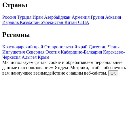
Страны
Россия
Турция
Иран
Азербайджан
Армения
Грузия
Абхазия
Израиль
Казахстан
Узбекистан
Китай
США
Регионы
Краснодарский край
Ставропольский край
Дагестан
Чечня
Ингушетия
Северная Осетия
Кабардино-Балкария
Карачаево-
Черкесия
Адыгея
Крым
Мы используем файлы cookie и обрабатываем персональные
данные с использованием Яндекс Метрики, чтобы обеспечить
вам наилучшее взаимодействие с нашим веб-сайтом.
ОК