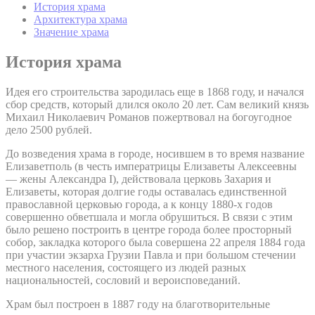
История храма
Архитектура храма
Значение храма
История храма
Идея его строительства зародилась еще в 1868 году, и начался
сбор средств, который длился около 20 лет. Сам великий князь
Михаил Николаевич Романов пожертвовал на богоугодное
дело 2500 рублей.
До возведения храма в городе, носившем в то время название
Елизаветполь (в честь императрицы Елизаветы Алексеевны
— жены Александра I), действовала церковь Захария и
Елизаветы, которая долгие годы оставалась единственной
православной церковью города, а к концу 1880-х годов
совершенно обветшала и могла обрушиться. В связи с этим
было решено построить в центре города более просторный
собор, закладка которого была совершена 22 апреля 1884 года
при участии экзарха Грузии Павла и при большом стечении
местного населения, состоящего из людей разных
национальностей, сословий и вероисповеданий.
Храм был построен в 1887 году на благотворительные