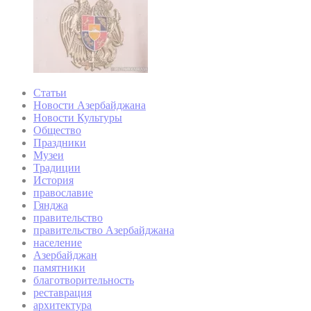
Статьи
Новости Азербайджана
Новости Культуры
Общество
Праздники
Музеи
Традиции
История
православие
Гянджа
правительство
правительство Азербайджана
население
Азербайджан
памятники
благотворительность
реставрация
архитектура