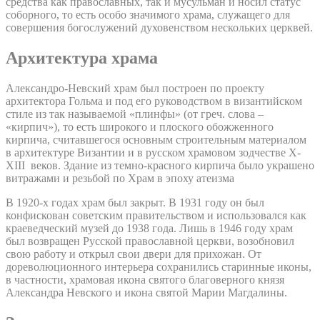
средства как православных, так и мусульман и носил статус
соборного, то есть особо значимого храма, служащего для
совершения богослужений духовенством нескольких церквей.
Архитектура храма
Александро-Невский храм был построен по проекту
архитектора Гольма и под его руководством в византийском
стиле из так называемой «плинфы» (от греч. слова –
«кирпич»), то есть широкого и плоского обожженного
кирпича, считавшегося основным строительным материалом
в архитектуре Византии и в русском храмовом зодчестве X-
XIII веков. Здание из темно-красного кирпича было украшено
витражами и резьбой по Храм в эпоху атеизма
В 1920-х годах храм был закрыт. В 1931 году он был
конфискован советским правительством и использовался как
краеведческий музей до 1938 года. Лишь в 1946 году храм
был возвращен Русской православной церкви, возобновил
свою работу и открыл свои двери для прихожан. От
дореволюционного интерьера сохранились старинные иконы,
в частности, храмовая икона святого благоверного князя
Александра Невского и икона святой Марии Магдалины.