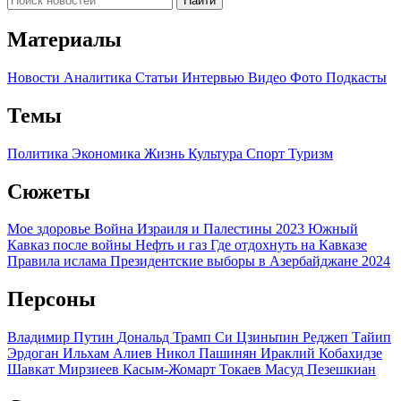
Найти
Материалы
Новости
Аналитика
Статьи
Интервью
Видео
Фото
Подкасты
Темы
Политика
Экономика
Жизнь
Культура
Спорт
Туризм
Сюжеты
Мое здоровье
Война Израиля и Палестины 2023
Южный
Кавказ после войны
Нефть и газ
Где отдохнуть на Кавказе
Правила ислама
Президентские выборы в Азербайджане 2024
Персоны
Владимир Путин
Дональд Трамп
Си Цзиньпин
Реджеп Тайип
Эрдоган
Ильхам Алиев
Никол Пашинян
Ираклий Кобахидзе
Шавкат Мирзиеев
Касым-Жомарт Токаев
Масуд Пезешкиан