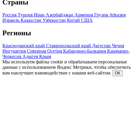
Страны
Россия
Турция
Иран
Азербайджан
Армения
Грузия
Абхазия
Израиль
Казахстан
Узбекистан
Китай
США
Регионы
Краснодарский край
Ставропольский край
Дагестан
Чечня
Ингушетия
Северная Осетия
Кабардино-Балкария
Карачаево-
Черкесия
Адыгея
Крым
Мы используем файлы cookie и обрабатываем персональные
данные с использованием Яндекс Метрики, чтобы обеспечить
вам наилучшее взаимодействие с нашим веб-сайтом.
ОК