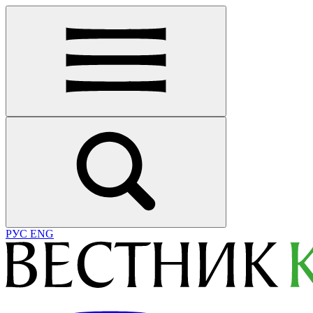
РУС
ENG