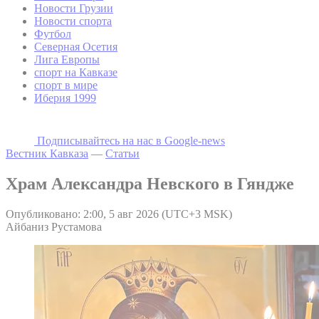
Новости Грузии
Новости спорта
Футбол
Северная Осетия
Лига Европы
спорт на Кавказе
спорт в мире
Иберия 1999
Подписывайтесь на наc в Google-news
Вестник Кавказа
—
Статьи
Храм Александра Невского в Гяндже
Опубликовано: 2:00, 5 авг 2026 (UTC+3 MSK)
Айбаниз Рустамова