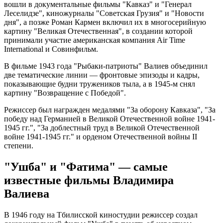
вошли в документальные фильмы "Кавказ" и "Генерал
Леселидзе", киножурналы "Советская Грузия" и "Новости
дня", а позже Роман Кармен включил их в многосерийную
картину "Великая Отечественная", в создании которой
принимали участие американская компания Air Time
International и Совинфильм.
В фильме 1943 года "Рыбаки-патриоты" Валиев объединил
две тематические линии — фронтовые эпизоды и кадры,
показывающие будни тружеников тыла, а в 1945-м снял
картину "Возвращение с Победой".
Режиссер был награжден медалями "За оборону Кавказа", "За
победу над Германией в Великой Отечественной войне 1941-
1945 гг.", "За доблестный труд в Великой Отечественной
войне 1941-1945 гг." и орденом Отечественной войны II
степени.
"Ушба" и "Фатима" — самые
известные фильмы Владимира
Валиева
В 1946 году на Тбилисской киностудии режиссер создал