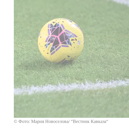
© Фото: Мария Новоселова/ “Вестник Кавказа“