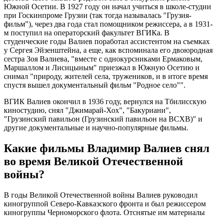
Южной Осетии. В 1927 году он начал учиться в школе-студии
при Госкинпроме Грузии (так тогда называлась "Грузия-
фильм"), через два года стал помощником режиссера, а в 1931-
м поступил на операторский факультет ВГИКа. В
студенческие годы Валиев поработал ассистентом на съемках
у Сергея Эйзенштейна, а еще, как вспоминала его двоюродная
сестра Зоя Валиева, "вместе с однокурсниками Ермаковым,
Маршаллом и Лисицыным" приезжал в Южную Осетию и
снимал "природу, жителей села, тружеников, и в итоге время
спустя вышел документальный фильм "Родное село"".
ВГИК Валиев окончил в 1936 году, вернулся на Тбилисскую
киностудию, снял "Джимарай-Хох", "Бакуриани",
"Грузинский павильон (Грузинский павильон на ВСХВ)" и
другие документальные и научно-популярные фильмы.
Какие фильмы Владимир Валиев снял
во время Великой Отечественной
войны?
В годы Великой Отечественной войны Валиев руководил
киногруппой Северо-Кавказского фронта и был режиссером
киногруппы Черноморского флота. Отснятые им материалы