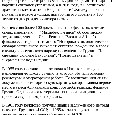
новую версию в Северной Осетии. Долгое время этот вариант
картины считался утерянным, а в 2019 году в Осетинском
драматическом театре во Владикавказе "Фатиму" впервые
показали в новом дубляже, приурочив это событие к 160-
летию со дня рождения автора поэмы.
Валиев снял более 100 документальных фильмов, в числе
самых известных — "Махарбек Туганов" об осетинском
художнике, ученике Ильи Репина; "Василий Абаев" о
филологе, авторе пятитомного "Историко-этимологического
словаря осетинского языка"; "Искусство, рожденное в горах"
о культуре осетинского народа; посвященные Грузии "По
снежным склонам Бакуриани", "Новая Сванетия" и
"Термальные воды Грузии".
В 1955 году постановщик основал в Цхинвале первую
национальную школу-студию, в которой обучали основам
режиссуры и операторской работы. Ее воспитанники сняли
документально-историческую картину, которая заняла первое
место на республиканском конкурсе любительских фильмов
Грузии. Однако из-за материальных и организационных
проблем студия вскоре закрылась.
В 1961 году режиссер получил звание заслуженного деятеля
искусств Грузинской ССР, в 1965-м стал заслуженным
деятелем искусств Северо-Осетинской АССР.