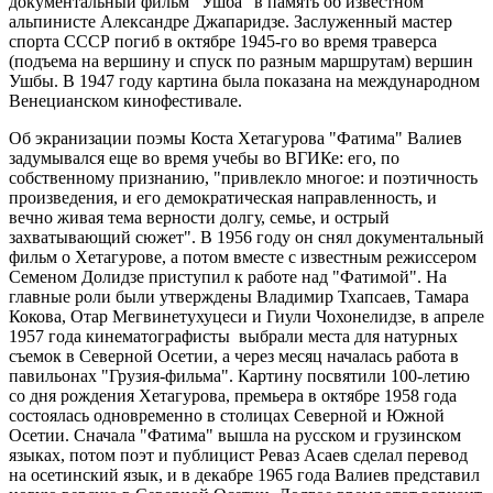
документальный фильм "Ушба" в память об известном
альпинисте Александре Джапаридзе. Заслуженный мастер
спорта СССР погиб в октябре 1945-го во время траверса
(подъема на вершину и спуск по разным маршрутам) вершин
Ушбы. В 1947 году картина была показана на международном
Венецианском кинофестивале.
Об экранизации поэмы Коста Хетагурова "Фатима" Валиев
задумывался еще во время учебы во ВГИКе: его, по
собственному признанию, "привлекло многое: и поэтичность
произведения, и его демократическая направленность, и
вечно живая тема верности долгу, семье, и острый
захватывающий сюжет". В 1956 году он снял документальный
фильм о Хетагурове, а потом вместе с известным режиссером
Семеном Долидзе приступил к работе над "Фатимой". На
главные роли были утверждены Владимир Тхапсаев, Тамара
Кокова, Отар Мегвинетухуцеси и Гиули Чохонелидзе, в апреле
1957 года кинематографисты выбрали места для натурных
съемок в Северной Осетии, а через месяц началась работа в
павильонах "Грузия-фильма". Картину посвятили 100-летию
со дня рождения Хетагурова, премьера в октябре 1958 года
состоялась одновременно в столицах Северной и Южной
Осетии. Сначала "Фатима" вышла на русском и грузинском
языках, потом поэт и публицист Реваз Асаев сделал перевод
на осетинский язык, и в декабре 1965 года Валиев представил