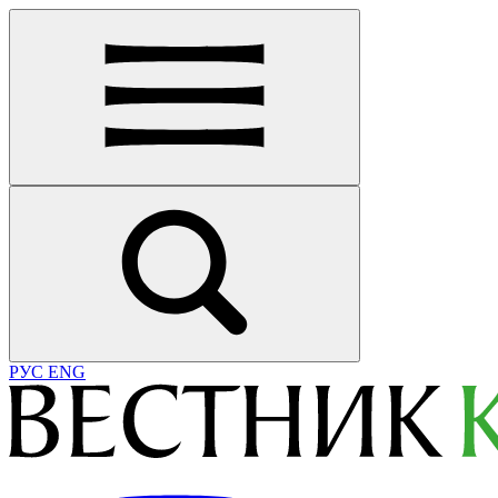
РУС
ENG