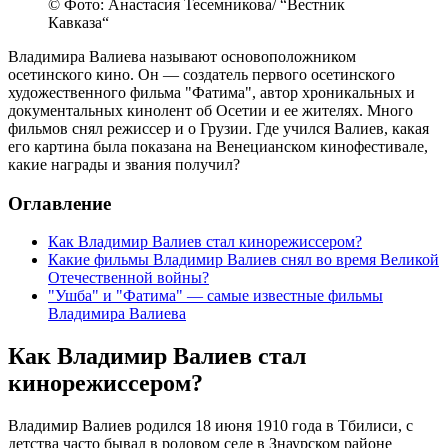
© Фото: Анастасия Тесемникова/ “Вестник
Кавказа“
Владимира Валиева называют основоположником
осетинского кино. Он — создатель первого осетинского
художественного фильма "Фатима", автор хроникальных и
документальных кинолент об Осетии и ее жителях. Много
фильмов снял режиссер и о Грузии. Где учился Валиев, какая
его картина была показана на Венецианском кинофестивале,
какие награды и звания получил?
Оглавление
Как Владимир Валиев стал кинорежиссером?
Какие фильмы Владимир Валиев снял во время Великой
Отечественной войны?
"Ушба" и "Фатима" — самые известные фильмы
Владимира Валиева
Как Владимир Валиев стал
кинорежиссером?
Владимир Валиев родился 18 июня 1910 года в Тбилиси, с
детства часто бывал в родовом селе в Знаурском районе