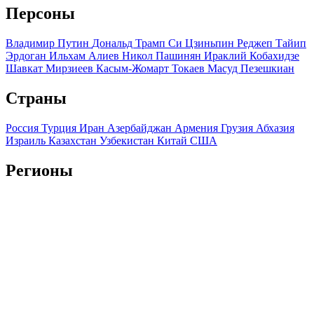
Персоны
Владимир Путин
Дональд Трамп
Си Цзиньпин
Реджеп Тайип
Эрдоган
Ильхам Алиев
Никол Пашинян
Ираклий Кобахидзе
Шавкат Мирзиеев
Касым-Жомарт Токаев
Масуд Пезешкиан
Страны
Россия
Турция
Иран
Азербайджан
Армения
Грузия
Абхазия
Израиль
Казахстан
Узбекистан
Китай
США
Регионы
Краснодарский край
Ставропольский край
Дагестан
Чечня
Ингушетия
Северная Осетия
Кабардино-Балкария
Карачаево-
Черкесия
Адыгея
Крым
Мы используем файлы cookie и обрабатываем персональные
данные с использованием Яндекс Метрики, чтобы обеспечить
вам наилучшее взаимодействие с нашим веб-сайтом.
ОК