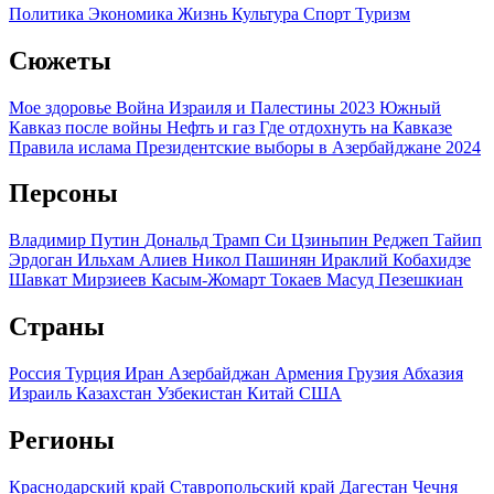
Политика
Экономика
Жизнь
Культура
Спорт
Туризм
Сюжеты
Мое здоровье
Война Израиля и Палестины 2023
Южный
Кавказ после войны
Нефть и газ
Где отдохнуть на Кавказе
Правила ислама
Президентские выборы в Азербайджане 2024
Персоны
Владимир Путин
Дональд Трамп
Си Цзиньпин
Реджеп Тайип
Эрдоган
Ильхам Алиев
Никол Пашинян
Ираклий Кобахидзе
Шавкат Мирзиеев
Касым-Жомарт Токаев
Масуд Пезешкиан
Страны
Россия
Турция
Иран
Азербайджан
Армения
Грузия
Абхазия
Израиль
Казахстан
Узбекистан
Китай
США
Регионы
Краснодарский край
Ставропольский край
Дагестан
Чечня