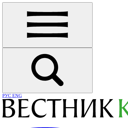
РУС
ENG