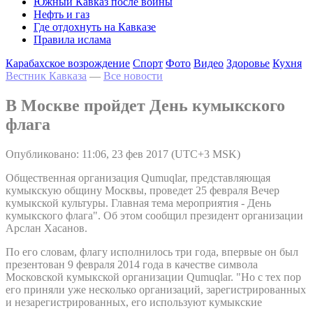
Южный Кавказ после войны
Нефть и газ
Где отдохнуть на Кавказе
Правила ислама
Карабахское возрождение
Спорт
Фото
Видео
Здоровье
Кухня
Вестник Кавказа
—
Все новости
В Москве пройдет День кумыкского
флага
Опубликовано: 11:06, 23 фев 2017 (UTC+3 MSK)
Общественная организация Qumuqlar, представляющая
кумыкскую общину Москвы, проведет 25 февраля Вечер
кумыкской культуры. Главная тема мероприятия - День
кумыкского флага". Об этом сообщил президент организации
Арслан Хасанов.
По его словам, флагу исполнилось три года, впервые он был
презентован 9 февраля 2014 года в качестве символа
Московской кумыкской организации Qumuqlar. "Но с тех пор
его приняли уже несколько организаций, зарегистрированных
и незарегистрированных, его используют кумыкские