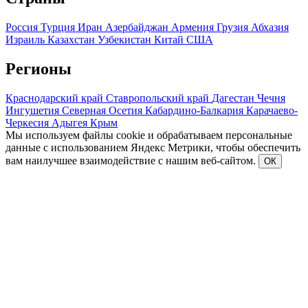
Россия
Турция
Иран
Азербайджан
Армения
Грузия
Абхазия
Израиль
Казахстан
Узбекистан
Китай
США
Регионы
Краснодарский край
Ставропольский край
Дагестан
Чечня
Ингушетия
Северная Осетия
Кабардино-Балкария
Карачаево-
Черкесия
Адыгея
Крым
Мы используем файлы cookie и обрабатываем персональные
данные с использованием Яндекс Метрики, чтобы обеспечить
вам наилучшее взаимодействие с нашим веб-сайтом.
ОК