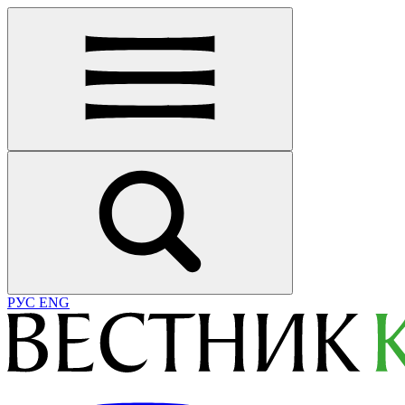
РУС
ENG