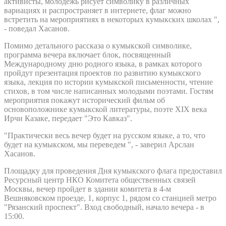
активисты, молодежь рисует символику в различных
вариациях и распространяет в интернете, флаг можно
встретить на мероприятиях в некоторых кумыкских школах ",
- поведал Хасанов.
Помимо детального рассказа о кумыкской символике,
программа вечера включает блок, посвященный
Международному дню родного языка, в рамках которого
пройдут презентация проектов по развитию кумыкского
языка, лекция по истории кумыкской письменности, чтение
стихов, в том числе написанных молодыми поэтами. Гостям
мероприятия покажут исторический фильм об
основоположнике кумыкской литературы, поэте XIX века
Ирчи Казаке, передает "Это Кавказ".
"Практически весь вечер будет на русском языке, а то, что
будет на кумыкском, мы переведем ", - заверил Арслан
Хасанов.
Площадку для проведения Дня кумыкского флага предоставил
Ресурсный центр НКО Комитета общественных связей
Москвы, вечер пройдет в здании комитета в 4-м
Вешняковском проезде, 1, корпус 1, рядом со станцией метро
"Рязанский проспект". Вход свободный, начало вечера - в
15:00.