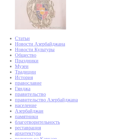
Статьи
Новости Азербайджана
Новости Культуры
Общество
Праздники
Музеи
Традиции
История
православие
Гянджа
правительство
правительство Азербайджана
население
Азербайджан
памятники
благотворительность
реставрация
архитектура
религии на Кавказе