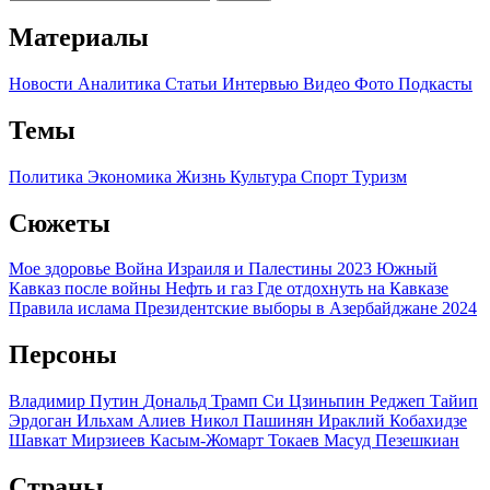
Материалы
Новости
Аналитика
Статьи
Интервью
Видео
Фото
Подкасты
Темы
Политика
Экономика
Жизнь
Культура
Спорт
Туризм
Сюжеты
Мое здоровье
Война Израиля и Палестины 2023
Южный
Кавказ после войны
Нефть и газ
Где отдохнуть на Кавказе
Правила ислама
Президентские выборы в Азербайджане 2024
Персоны
Владимир Путин
Дональд Трамп
Си Цзиньпин
Реджеп Тайип
Эрдоган
Ильхам Алиев
Никол Пашинян
Ираклий Кобахидзе
Шавкат Мирзиеев
Касым-Жомарт Токаев
Масуд Пезешкиан
Страны