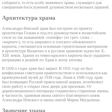
соборного, то есть особо значимого храма, служащего для
совершения богослужений духовенством нескольких церквей.
Архитектура храма
Александро-Невский храм был построен по проекту
архитектора Гольма и под его руководством в византийском
стиле из так называемой «плинфы» (от греч. слова –
«кирпич»), то есть широкого и плоского обожженного
кирпича, считавшегося основным строительным материалом
в архитектуре Византии и в русском храмовом зодчестве X-
XIII веков. Здание из темно-красного кирпича было украшено
витражами и резьбой по Храм в эпоху атеизма
В 1920-х годах храм был закрыт. В 1931 году он был
конфискован советским правительством и использовался как
краеведческий музей до 1938 года. Лишь в 1946 году храм
был возвращен Русской православной церкви, возобновил
свою работу и открыл свои двери для прихожан. От
дореволюционного интерьера сохранились старинные иконы,
в частности, храмовая икона святого благоверного князя
Александра Невского и икона святой Марии Магдалины.
Значение храма