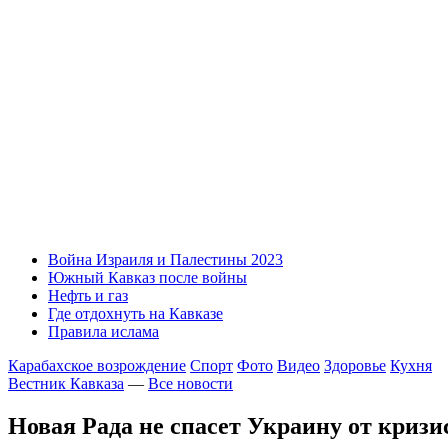
Война Израиля и Палестины 2023
Южный Кавказ после войны
Нефть и газ
Где отдохнуть на Кавказе
Правила ислама
Карабахское возрождение
Спорт
Фото
Видео
Здоровье
Кухня
Вестник Кавказа
—
Все новости
Новая Рада не спасет Украину от кризис