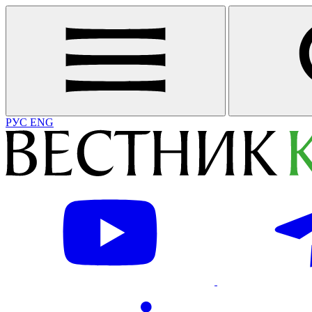
РУС
ENG