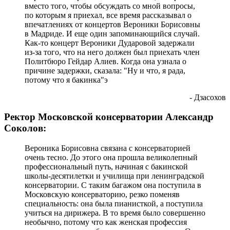
вместо того, чтобы обсуждать со мной вопросы,
по которым я приехал, все время рассказывал о
впечатлениях от концертов Вероники Борисовны
в Мадриде. И еще один запоминающийся случай.
Как-то концерт Вероники Дударовой задержали
из-за того, что на него должен был приехать член
Политбюро Гейдар Алиев. Когда она узнала о
причине задержки, сказала: "Ну и что, я рада,
потому что я бакинка"э
- Дзасохов
Ректор Московской консерватории Александр
Соколов:
Вероника Борисовна связана с консерваторией
очень тесно. До этого она прошла великолепный
профессиональный путь, начиная с бакинской
школы-десятилетки и училища при ленинградской
консерватории. С таким багажом она поступила в
Московскую консерваторию, резко поменяв
специальность: она была пианисткой, а поступила
учиться на дирижера. В то время было совершенно
необычно, потому что как женская профессия