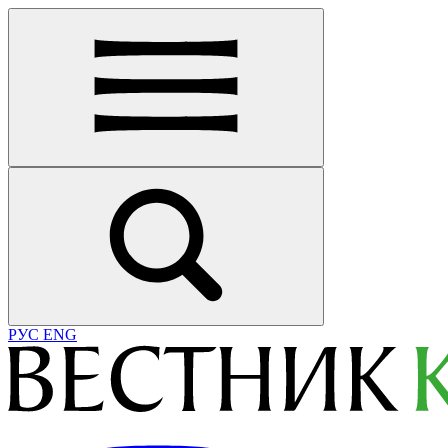
РУС
ENG