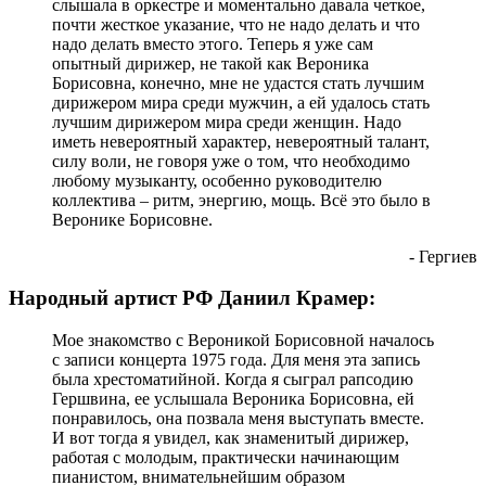
слышала в оркестре и моментально давала четкое,
почти жесткое указание, что не надо делать и что
надо делать вместо этого. Теперь я уже сам
опытный дирижер, не такой как Вероника
Борисовна, конечно, мне не удастся стать лучшим
дирижером мира среди мужчин, а ей удалось стать
лучшим дирижером мира среди женщин. Надо
иметь невероятный характер, невероятный талант,
силу воли, не говоря уже о том, что необходимо
любому музыканту, особенно руководителю
коллектива – ритм, энергию, мощь. Всё это было в
Веронике Борисовне.
- Гергиев
Народный артист РФ Даниил Крамер:
Мое знакомство с Вероникой Борисовной началось
с записи концерта 1975 года. Для меня эта запись
была хрестоматийной. Когда я сыграл рапсодию
Гершвина, ее услышала Вероника Борисовна, ей
понравилось, она позвала меня выступать вместе.
И вот тогда я увидел, как знаменитый дирижер,
работая с молодым, практически начинающим
пианистом, внимательнейшим образом