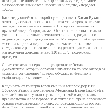
иностранные инвестиции, безработица, субсидирование
малообеспеченных слоев населения и другие, - передает
ТАСС.
Баллотирующийся на второй срок президент
Хасан Рухани
отметил достижения своего кабинета министров, в первую
очередь - заключенное в июле 2015 года соглашение по
иранской ядерной программе. "Оно позволило значительно
увеличить экспортные возможности страны, радикально
поднять доходы от продажи нефти. Мы вернули себе прежнее
место на мировом нефтяном рынке, частично занятое
Саудовской Аравией. За первый год реализации соглашения
мы получили дополнительно $20 млрд", - подчеркнул
президент.
С ним согласился первый вице-президент
Эсхак
Джахангири
, который обратил внимание на то, что благодаря
ядерному соглашению "удалось обуздать инфляцию и
стабилизировать экономику".
Кандидаты от консерваторов бывший генпрокурор ИРИ
Эбрахим Раиси
и мэр Тегерана
Мохаммад Багер Галибаф
в
ходе дебатов выступили с резкой критикой в адрес главы
правительства и его первого заместителя: "Страна переживает
острый экономический кризис, сопровождающийся ростом
безработицы, дороговизной и застоем во многих отраслях.