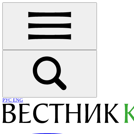
РУС
ENG