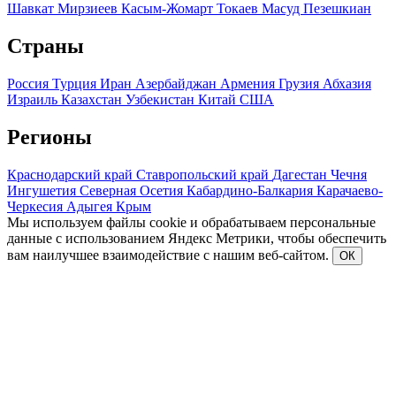
Шавкат Мирзиеев
Касым-Жомарт Токаев
Масуд Пезешкиан
Страны
Россия
Турция
Иран
Азербайджан
Армения
Грузия
Абхазия
Израиль
Казахстан
Узбекистан
Китай
США
Регионы
Краснодарский край
Ставропольский край
Дагестан
Чечня
Ингушетия
Северная Осетия
Кабардино-Балкария
Карачаево-
Черкесия
Адыгея
Крым
Мы используем файлы cookie и обрабатываем персональные
данные с использованием Яндекс Метрики, чтобы обеспечить
вам наилучшее взаимодействие с нашим веб-сайтом.
ОК