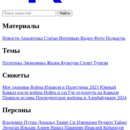
Найти
Материалы
Новости
Аналитика
Статьи
Интервью
Видео
Фото
Подкасты
Темы
Политика
Экономика
Жизнь
Культура
Спорт
Туризм
Сюжеты
Мое здоровье
Война Израиля и Палестины 2023
Южный
Кавказ после войны
Нефть и газ
Где отдохнуть на Кавказе
Правила ислама
Президентские выборы в Азербайджане 2024
Персоны
Владимир Путин
Дональд Трамп
Си Цзиньпин
Реджеп Тайип
Эрдоган
Ильхам Алиев
Никол Пашинян
Ираклий Кобахидзе