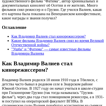
художественного фильма "Фатима", автор хроникальных и
документальных кинолент об Осетии и ее жителях. Много
фильмов снял режиссер и о Грузии. Где учился Валиев, какая
его картина была показана на Венецианском кинофестивале,
какие награды и звания получил?
Оглавление
Как Владимир Валиев стал кинорежиссером?
Какие фильмы Владимир Валиев снял во время Великой
Отечественной войны?
"Ушба" и "Фатима" — самые известные фильмы
Владимира Валиева
Как Владимир Валиев стал
кинорежиссером?
Владимир Валиев родился 18 июня 1910 года в Тбилиси, с
детства часто бывал в родовом селе в Знаурском районе
Южной Осетии. В 1927 году он начал учиться в школе-студии
при Госкинпроме Грузии (так тогда называлась "Грузия-
фильм"), через два года стал помощником режиссера, а в 1931-
м поступил на операторский факультет ВГИКа. В
студенческие годы Валиев поработал ассистентом на съемках