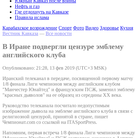
Южный Кавказ после войны
Нефть и газ
Где отдохнуть на Кавказе
Правила ислама
Карабахское возрождение
Спорт
Фото
Видео
Здоровье
Кухня
Вестник Кавказа
—
Все новости
В Иране подвергли цензуре эмблему
английского клуба
Опубликовано: 21:28, 13 фев 2019 (UTC+3 MSK)
Иранский телеканал в передаче, посвященной первому матчу
1/8 финала Лиги чемпионов между английским клубом
"Манчестер Юнайтед" и французским ПСЖ, заменил эмблему
"красных дьяволов" на ее образец из середины XX века.
Руководство телеканала посчитало недопустимым
изображение дьявола на эмблеме английского клуба в связи с
религиозной цензурой, принятой в стране, пишет
Чемпионат.com со ссылкой на ITASportPress.
Напомним, первая встреча 1/8 финала Лиги чемпионов между