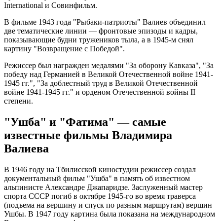
International и Совинфильм.
В фильме 1943 года "Рыбаки-патриоты" Валиев объединил
две тематические линии — фронтовые эпизоды и кадры,
показывающие будни тружеников тыла, а в 1945-м снял
картину "Возвращение с Победой".
Режиссер был награжден медалями "За оборону Кавказа", "За
победу над Германией в Великой Отечественной войне 1941-
1945 гг.", "За доблестный труд в Великой Отечественной
войне 1941-1945 гг." и орденом Отечественной войны II
степени.
"Ушба" и "Фатима" — самые
известные фильмы Владимира
Валиева
В 1946 году на Тбилисской киностудии режиссер создал
документальный фильм "Ушба" в память об известном
альпинисте Александре Джапаридзе. Заслуженный мастер
спорта СССР погиб в октябре 1945-го во время траверса
(подъема на вершину и спуск по разным маршрутам) вершин
Ушбы. В 1947 году картина была показана на международном