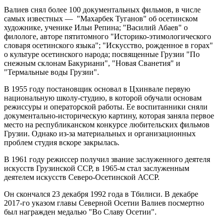
Валиев снял более 100 документальных фильмов, в числе
самых известных — "Махарбек Туганов" об осетинском
художнике, ученике Ильи Репина; "Василий Абаев" о
филологе, авторе пятитомного "Историко-этимологического
словаря осетинского языка"; "Искусство, рожденное в горах"
о культуре осетинского народа; посвященные Грузии "По
снежным склонам Бакуриани", "Новая Сванетия" и
"Термальные воды Грузии".
В 1955 году постановщик основал в Цхинвале первую
национальную школу-студию, в которой обучали основам
режиссуры и операторской работы. Ее воспитанники сняли
документально-историческую картину, которая заняла первое
место на республиканском конкурсе любительских фильмов
Грузии. Однако из-за материальных и организационных
проблем студия вскоре закрылась.
В 1961 году режиссер получил звание заслуженного деятеля
искусств Грузинской ССР, в 1965-м стал заслуженным
деятелем искусств Северо-Осетинской АССР.
Он скончался 23 декабря 1992 года в Тбилиси. В декабре
2017-го указом главы Северной Осетии Валиев посмертно
был награжден медалью "Во Славу Осетии".