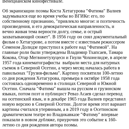
Венецианском кинофестивале.
Об экранизации поэмы Коста Хетагурова "Фатима" Валиев
задумывался еще во время учебы во ВГИКе: его, по
собственному признанию, "привлекло многое: и поэтичность
произведения, и его демократическая направленность, и
вечно живая тема верности долгу, семье, и острый
захватывающий сюжет". В 1956 году он снял документальный
фильм о Хетагурове, а потом вместе с известным режиссером
Семеном Долидзе приступил к работе над "Фатимой". На
главные роли были утверждены Владимир Тхапсаев, Тамара
Кокова, Отар Мегвинетухуцеси и Гиули Чохонелидзе, в апреле
1957 года кинематографисты выбрали места для натурных
съемок в Северной Осетии, а через месяц началась работа в
павильонах "Грузия-фильма". Картину посвятили 100-летию
со дня рождения Хетагурова, премьера в октябре 1958 года
состоялась одновременно в столицах Северной и Южной
Осетии. Сначала "Фатима" вышла на русском и грузинском
языках, потом поэт и публицист Реваз Асаев сделал перевод
на осетинский язык, и в декабре 1965 года Валиев представил
новую версию в Северной Осетии. Долгое время этот вариант
картины считался утерянным, а в 2019 году в Осетинском
драматическом театре во Владикавказе "Фатиму" впервые
показали в новом дубляже, приурочив это событие к 160-
летию со дня рождения автора поэмы.