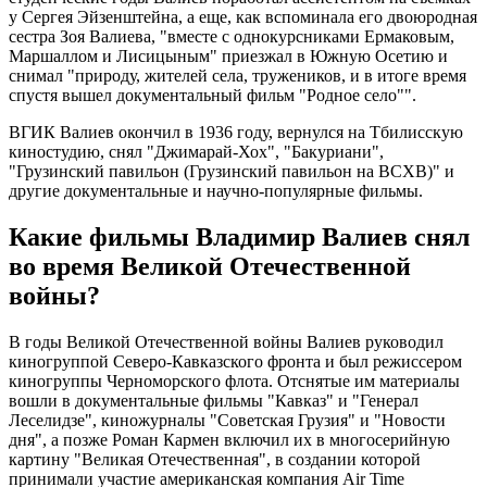
у Сергея Эйзенштейна, а еще, как вспоминала его двоюродная
сестра Зоя Валиева, "вместе с однокурсниками Ермаковым,
Маршаллом и Лисицыным" приезжал в Южную Осетию и
снимал "природу, жителей села, тружеников, и в итоге время
спустя вышел документальный фильм "Родное село"".
ВГИК Валиев окончил в 1936 году, вернулся на Тбилисскую
киностудию, снял "Джимарай-Хох", "Бакуриани",
"Грузинский павильон (Грузинский павильон на ВСХВ)" и
другие документальные и научно-популярные фильмы.
Какие фильмы Владимир Валиев снял
во время Великой Отечественной
войны?
В годы Великой Отечественной войны Валиев руководил
киногруппой Северо-Кавказского фронта и был режиссером
киногруппы Черноморского флота. Отснятые им материалы
вошли в документальные фильмы "Кавказ" и "Генерал
Леселидзе", киножурналы "Советская Грузия" и "Новости
дня", а позже Роман Кармен включил их в многосерийную
картину "Великая Отечественная", в создании которой
принимали участие американская компания Air Time