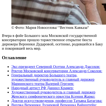
© Фото: Мария Новоселова/ “Вестник Кавказа“
Вчера в фойе Большого зала Московской государственной
консерватории прошло торжественное открытие бюста
дирижера Вероники Дударовой, осетинке, родившейся в Баку
и покорившей весь мир.
Оглавление
Экс-президент Северной Осетии Александр Дзасохов:
Ректор Московской консерватории Александр Соколов:
Генеральный директор Большого театра,
художественный руководитель и главный дирижер
Мариинского театра Валерий Гергиев:
Народный артист РФ Даниил Крамер:
Художественный руководитель и главный дирижер
Женского симфонического оркестра Ксения Жарко:
Доктор искусствоведения, профессор Татьяна Батагова:
Внучка Вероники Дударовой Вероника Вайнштейн: