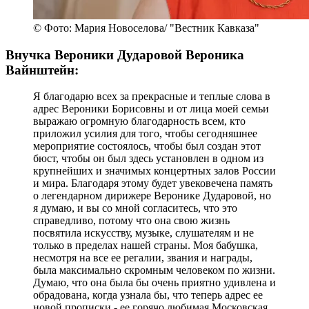
© Фото: Мария Новоселова/ "Вестник Кавказа"
Внучка Вероники Дударовой Вероника
Вайнштейн:
Я благодарю всех за прекрасные и теплые слова в
адрес Вероники Борисовны и от лица моей семьи
выражаю огромную благодарность всем, кто
приложил усилия для того, чтобы сегодняшнее
мероприятие состоялось, чтобы был создан этот
бюст, чтобы он был здесь установлен в одном из
крупнейших и значимых концертных залов России
и мира. Благодаря этому будет увековечена память
о легендарном дирижере Веронике Дударовой, но
я думаю, и вы со мной согласитесь, что это
справедливо, потому что она свою жизнь
посвятила искусству, музыке, слушателям и не
только в пределах нашей страны. Моя бабушка,
несмотря на все ее регалии, звания и награды,
была максимально скромным человеком по жизни.
Думаю, что она была бы очень приятно удивлена и
обрадована, когда узнала бы, что теперь адрес ее
новой прописки - ее горячо любимая Московская