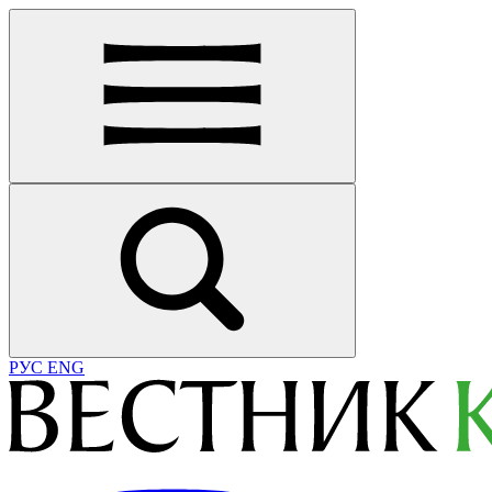
РУС
ENG