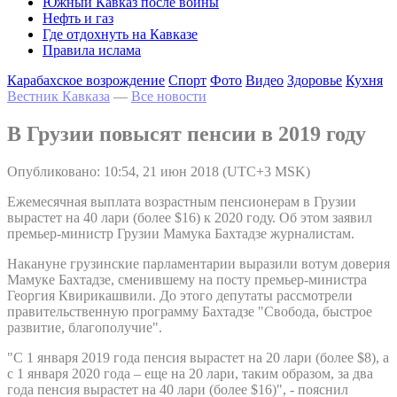
Южный Кавказ после войны
Нефть и газ
Где отдохнуть на Кавказе
Правила ислама
Карабахское возрождение
Спорт
Фото
Видео
Здоровье
Кухня
Вестник Кавказа
—
Все новости
В Грузии повысят пенсии в 2019 году
Опубликовано: 10:54, 21 июн 2018 (UTC+3 MSK)
Ежемесячная выплата возрастным пенсионерам в Грузии
вырастет на 40 лари (более $16) к 2020 году. Об этом заявил
премьер-министр Грузии Мамука Бахтадзе журналистам.
Накануне грузинские парламентарии выразили вотум доверия
Мамуке Бахтадзе, сменившему на посту премьер-министра
Георгия Квирикашвили. До этого депутаты рассмотрели
правительственную программу Бахтадзе "Свобода, быстрое
развитие, благополучие".
"С 1 января 2019 года пенсия вырастет на 20 лари (более $8), а
с 1 января 2020 года – еще на 20 лари, таким образом, за два
года пенсия вырастет на 40 лари (более $16)", - пояснил