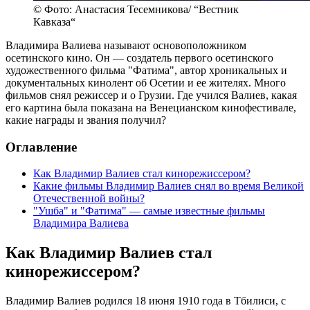
© Фото: Анастасия Тесемникова/ “Вестник
Кавказа“
Владимира Валиева называют основоположником
осетинского кино. Он — создатель первого осетинского
художественного фильма "Фатима", автор хроникальных и
документальных кинолент об Осетии и ее жителях. Много
фильмов снял режиссер и о Грузии. Где учился Валиев, какая
его картина была показана на Венецианском кинофестивале,
какие награды и звания получил?
Оглавление
Как Владимир Валиев стал кинорежиссером?
Какие фильмы Владимир Валиев снял во время Великой
Отечественной войны?
"Ушба" и "Фатима" — самые известные фильмы
Владимира Валиева
Как Владимир Валиев стал
кинорежиссером?
Владимир Валиев родился 18 июня 1910 года в Тбилиси, с