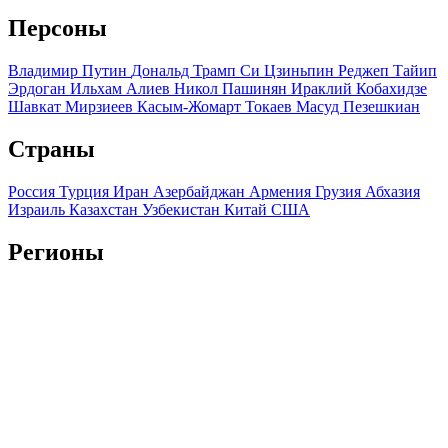
Персоны
Владимир Путин
Дональд Трамп
Си Цзиньпин
Реджеп Тайип
Эрдоган
Ильхам Алиев
Никол Пашинян
Ираклий Кобахидзе
Шавкат Мирзиеев
Касым-Жомарт Токаев
Масуд Пезешкиан
Страны
Россия
Турция
Иран
Азербайджан
Армения
Грузия
Абхазия
Израиль
Казахстан
Узбекистан
Китай
США
Регионы
Краснодарский край
Ставропольский край
Дагестан
Чечня
Ингушетия
Северная Осетия
Кабардино-Балкария
Карачаево-
Черкесия
Адыгея
Крым
Мы используем файлы cookie и обрабатываем персональные
данные с использованием Яндекс Метрики, чтобы обеспечить
вам наилучшее взаимодействие с нашим веб-сайтом.
ОК