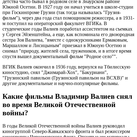
детства часто бывал в родовом селе в Знаурском районе
Южной Осетии. В 1927 году он начал учиться в школе-студии
при Госкинпроме Грузии (так тогда называлась "Грузия-
фильм"), через два года стал помощником режиссера, а в 1931-
м поступил на операторский факультет ВГИКа. В
студенческие годы Валиев поработал ассистентом на съемках
у Сергея Эйзенштейна, а еще, как вспоминала его двоюродная
сестра Зоя Валиева, "вместе с однокурсниками Ермаковым,
Маршаллом и Лисицыным" приезжал в Южную Осетию и
снимал "природу, жителей села, тружеников, и в итоге время
спустя вышел документальный фильм "Родное село"".
ВГИК Валиев окончил в 1936 году, вернулся на Тбилисскую
киностудию, снял "Джимарай-Хох", "Бакуриани",
"Грузинский павильон (Грузинский павильон на ВСХВ)" и
другие документальные и научно-популярные фильмы.
Какие фильмы Владимир Валиев снял
во время Великой Отечественной
войны?
В годы Великой Отечественной войны Валиев руководил
киногруппой Северо-Кавказского фронта и был режиссером
киногруппы Черноморского флота. Отснятые им материалы