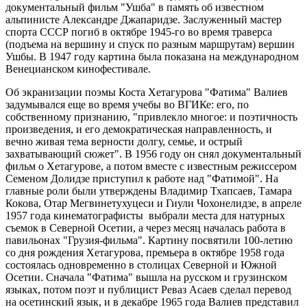
документальный фильм "Ушба" в память об известном
альпинисте Александре Джапаридзе. Заслуженный мастер
спорта СССР погиб в октябре 1945-го во время траверса
(подъема на вершину и спуск по разным маршрутам) вершин
Ушбы. В 1947 году картина была показана на международном
Венецианском кинофестивале.
Об экранизации поэмы Коста Хетагурова "Фатима" Валиев
задумывался еще во время учебы во ВГИКе: его, по
собственному признанию, "привлекло многое: и поэтичность
произведения, и его демократическая направленность, и
вечно живая тема верности долгу, семье, и острый
захватывающий сюжет". В 1956 году он снял документальный
фильм о Хетагурове, а потом вместе с известным режиссером
Семеном Долидзе приступил к работе над "Фатимой". На
главные роли были утверждены Владимир Тхапсаев, Тамара
Кокова, Отар Мегвинетухуцеси и Гиули Чохонелидзе, в апреле
1957 года кинематографисты выбрали места для натурных
съемок в Северной Осетии, а через месяц началась работа в
павильонах "Грузия-фильма". Картину посвятили 100-летию
со дня рождения Хетагурова, премьера в октябре 1958 года
состоялась одновременно в столицах Северной и Южной
Осетии. Сначала "Фатима" вышла на русском и грузинском
языках, потом поэт и публицист Реваз Асаев сделал перевод
на осетинский язык, и в декабре 1965 года Валиев представил