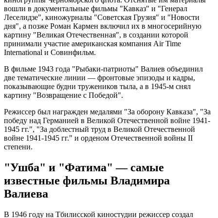
вошли в документальные фильмы "Кавказ" и "Генерал
Леселидзе", киножурналы "Советская Грузия" и "Новости
дня", а позже Роман Кармен включил их в многосерийную
картину "Великая Отечественная", в создании которой
принимали участие американская компания Air Time
International и Совинфильм.
В фильме 1943 года "Рыбаки-патриоты" Валиев объединил
две тематические линии — фронтовые эпизоды и кадры,
показывающие будни тружеников тыла, а в 1945-м снял
картину "Возвращение с Победой".
Режиссер был награжден медалями "За оборону Кавказа", "За
победу над Германией в Великой Отечественной войне 1941-
1945 гг.", "За доблестный труд в Великой Отечественной
войне 1941-1945 гг." и орденом Отечественной войны II
степени.
"Ушба" и "Фатима" — самые
известные фильмы Владимира
Валиева
В 1946 году на Тбилисской киностудии режиссер создал