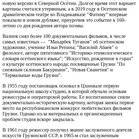
новую версию в Северной Осетии. Долгое время этот вариант
картины считался утерянным, а в 2019 году в Осетинском
драматическом театре во Владикавказе "Фатиму" впервые
показали в новом дубляже, приурочив это событие к 160-
летию со дня рождения автора поэмы.
Валиев снял более 100 документальных фильмов, в числе
самых известных — "Махарбек Туганов" об осетинском
художнике, ученике Ильи Репина; "Василий Абаев" о
филологе, авторе пятитомного "Историко-этимологического
словаря осетинского языка"; "Искусство, рожденное в горах"
о культуре осетинского народа; посвященные Грузии "По
снежным склонам Бакуриани", "Новая Сванетия" и
"Термальные воды Грузии".
В 1955 году постановщик основал в Цхинвале первую
национальную школу-студию, в которой обучали основам
режиссуры и операторской работы. Ее воспитанники сняли
документально-историческую картину, которая заняла первое
место на республиканском конкурсе любительских фильмов
Грузии. Однако из-за материальных и организационных
проблем студия вскоре закрылась.
В 1961 году режиссер получил звание заслуженного деятеля
искусств Грузинской ССР, в 1965-м стал заслуженным