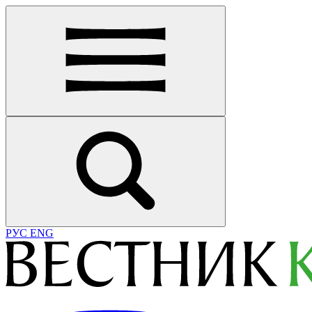
РУС
ENG