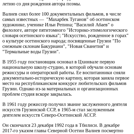
летию со дня рождения автора поэмы.
Валиев снял более 100 документальных фильмов, в числе
самых известных — "Махарбек Туганов" об осетинском
художнике, ученике Ильи Репина; "Василий Абаев" о
филологе, авторе пятитомного "Историко-этимологического
словаря осетинского языка"; "Искусство, рожденное в горах"
о культуре осетинского народа; посвященные Грузии "По
снежным склонам Бакуриани", "Новая Сванетия" и
"Термальные воды Грузии".
В 1955 году постановщик основал в Цхинвале первую
национальную школу-студию, в которой обучали основам
режиссуры и операторской работы. Ее воспитанники сняли
документально-историческую картину, которая заняла первое
место на республиканском конкурсе любительских фильмов
Грузии. Однако из-за материальных и организационных
проблем студия вскоре закрылась.
В 1961 году режиссер получил звание заслуженного деятеля
искусств Грузинской ССР, в 1965-м стал заслуженным
деятелем искусств Северо-Осетинской АССР.
Он скончался 23 декабря 1992 года в Тбилиси. В декабре
2017-го указом главы Северной Осетии Валиев посмертно