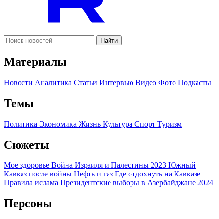
Найти
Материалы
Новости
Аналитика
Статьи
Интервью
Видео
Фото
Подкасты
Темы
Политика
Экономика
Жизнь
Культура
Спорт
Туризм
Сюжеты
Мое здоровье
Война Израиля и Палестины 2023
Южный
Кавказ после войны
Нефть и газ
Где отдохнуть на Кавказе
Правила ислама
Президентские выборы в Азербайджане 2024
Персоны