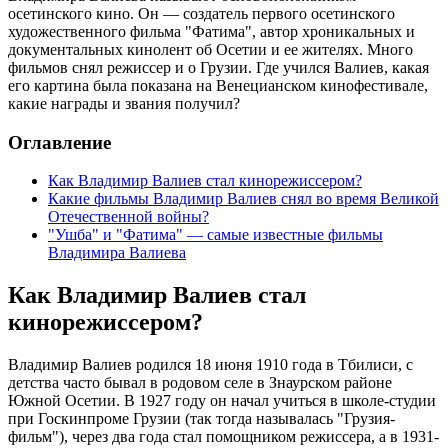
осетинского кино. Он — создатель первого осетинского
художественного фильма "Фатима", автор хроникальных и
документальных кинолент об Осетии и ее жителях. Много
фильмов снял режиссер и о Грузии. Где учился Валиев, какая
его картина была показана на Венецианском кинофестивале,
какие награды и звания получил?
Оглавление
Как Владимир Валиев стал кинорежиссером?
Какие фильмы Владимир Валиев снял во время Великой
Отечественной войны?
"Ушба" и "Фатима" — самые известные фильмы
Владимира Валиева
Как Владимир Валиев стал
кинорежиссером?
Владимир Валиев родился 18 июня 1910 года в Тбилиси, с
детства часто бывал в родовом селе в Знаурском районе
Южной Осетии. В 1927 году он начал учиться в школе-студии
при Госкинпроме Грузии (так тогда называлась "Грузия-
фильм"), через два года стал помощником режиссера, а в 1931-