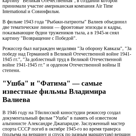
картину "Великая Отечественная", в создании которой
принимали участие американская компания Air Time
International и Совинфильм.
В фильме 1943 года "Рыбаки-патриоты" Валиев объединил
две тематические линии — фронтовые эпизоды и кадры,
показывающие будни тружеников тыла, а в 1945-м снял
картину "Возвращение с Победой".
Режиссер был награжден медалями "За оборону Кавказа", "За
победу над Германией в Великой Отечественной войне 1941-
1945 гг.", "За доблестный труд в Великой Отечественной
войне 1941-1945 гг." и орденом Отечественной войны II
степени.
"Ушба" и "Фатима" — самые
известные фильмы Владимира
Валиева
В 1946 году на Тбилисской киностудии режиссер создал
документальный фильм "Ушба" в память об известном
альпинисте Александре Джапаридзе. Заслуженный мастер
спорта СССР погиб в октябре 1945-го во время траверса
(подъема на вершину и спуск по разным маршрутам) вершин