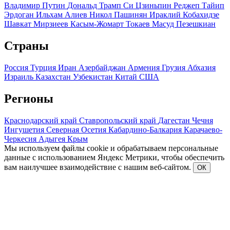
Владимир Путин
Дональд Трамп
Си Цзиньпин
Реджеп Тайип
Эрдоган
Ильхам Алиев
Никол Пашинян
Ираклий Кобахидзе
Шавкат Мирзиеев
Касым-Жомарт Токаев
Масуд Пезешкиан
Страны
Россия
Турция
Иран
Азербайджан
Армения
Грузия
Абхазия
Израиль
Казахстан
Узбекистан
Китай
США
Регионы
Краснодарский край
Ставропольский край
Дагестан
Чечня
Ингушетия
Северная Осетия
Кабардино-Балкария
Карачаево-
Черкесия
Адыгея
Крым
Мы используем файлы cookie и обрабатываем персональные
данные с использованием Яндекс Метрики, чтобы обеспечить
вам наилучшее взаимодействие с нашим веб-сайтом.
ОК