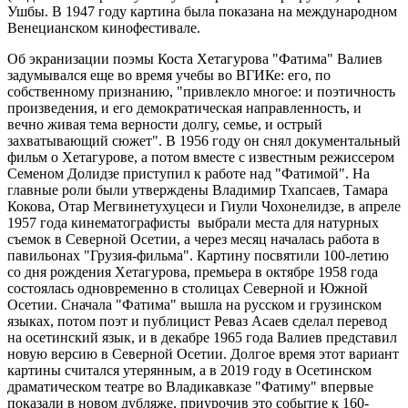
Ушбы. В 1947 году картина была показана на международном
Венецианском кинофестивале.
Об экранизации поэмы Коста Хетагурова "Фатима" Валиев
задумывался еще во время учебы во ВГИКе: его, по
собственному признанию, "привлекло многое: и поэтичность
произведения, и его демократическая направленность, и
вечно живая тема верности долгу, семье, и острый
захватывающий сюжет". В 1956 году он снял документальный
фильм о Хетагурове, а потом вместе с известным режиссером
Семеном Долидзе приступил к работе над "Фатимой". На
главные роли были утверждены Владимир Тхапсаев, Тамара
Кокова, Отар Мегвинетухуцеси и Гиули Чохонелидзе, в апреле
1957 года кинематографисты выбрали места для натурных
съемок в Северной Осетии, а через месяц началась работа в
павильонах "Грузия-фильма". Картину посвятили 100-летию
со дня рождения Хетагурова, премьера в октябре 1958 года
состоялась одновременно в столицах Северной и Южной
Осетии. Сначала "Фатима" вышла на русском и грузинском
языках, потом поэт и публицист Реваз Асаев сделал перевод
на осетинский язык, и в декабре 1965 года Валиев представил
новую версию в Северной Осетии. Долгое время этот вариант
картины считался утерянным, а в 2019 году в Осетинском
драматическом театре во Владикавказе "Фатиму" впервые
показали в новом дубляже, приурочив это событие к 160-