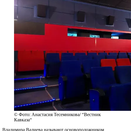
© Фото: Анастасия Тесемникова/ “Вестник
Кавказа“
Владимира Валиева называют основоположником