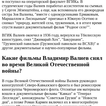
м поступил на операторский факультет ВГИКа. В
студенческие годы Валиев поработал ассистентом на съемках
у Сергея Эйзенштейна, а еще, как вспоминала его двоюродная
сестра Зоя Валиева, "вместе с однокурсниками Ермаковым,
Маршаллом и Лисицыным" приезжал в Южную Осетию и
снимал "природу, жителей села, тружеников, и в итоге время
спустя вышел документальный фильм "Родное село"".
ВГИК Валиев окончил в 1936 году, вернулся на Тбилисскую
киностудию, снял "Джимарай-Хох", "Бакуриани",
"Грузинский павильон (Грузинский павильон на ВСХВ)" и
другие документальные и научно-популярные фильмы.
Какие фильмы Владимир Валиев снял
во время Великой Отечественной
войны?
В годы Великой Отечественной войны Валиев руководил
киногруппой Северо-Кавказского фронта и был режиссером
киногруппы Черноморского флота. Отснятые им материалы
вошли в документальные фильмы "Кавказ" и "Генерал
Леселидзе", киножурналы "Советская Грузия" и "Новости
дня", а позже Роман Кармен включил их в многосерийную