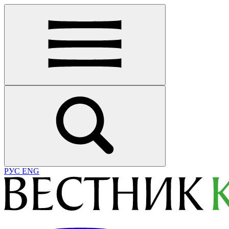
РУС
ENG