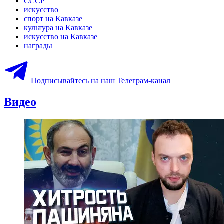
СССР
искусство
спорт на Кавказе
культура на Кавказе
искусство на Кавказе
награды
Подписывайтесь на наш Телеграм-канал
Видео