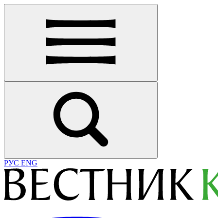
РУС
ENG