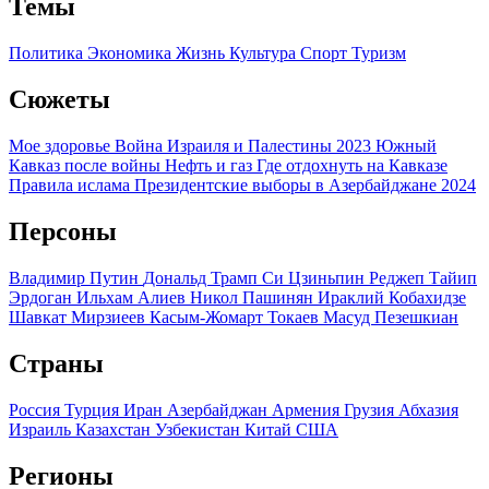
Темы
Политика
Экономика
Жизнь
Культура
Спорт
Туризм
Сюжеты
Мое здоровье
Война Израиля и Палестины 2023
Южный
Кавказ после войны
Нефть и газ
Где отдохнуть на Кавказе
Правила ислама
Президентские выборы в Азербайджане 2024
Персоны
Владимир Путин
Дональд Трамп
Си Цзиньпин
Реджеп Тайип
Эрдоган
Ильхам Алиев
Никол Пашинян
Ираклий Кобахидзе
Шавкат Мирзиеев
Касым-Жомарт Токаев
Масуд Пезешкиан
Страны
Россия
Турция
Иран
Азербайджан
Армения
Грузия
Абхазия
Израиль
Казахстан
Узбекистан
Китай
США
Регионы