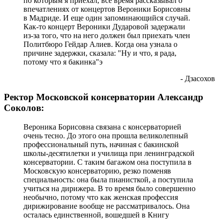
по которым я приехал, все время рассказывал о
впечатлениях от концертов Вероники Борисовны
в Мадриде. И еще один запоминающийся случай.
Как-то концерт Вероники Дударовой задержали
из-за того, что на него должен был приехать член
Политбюро Гейдар Алиев. Когда она узнала о
причине задержки, сказала: "Ну и что, я рада,
потому что я бакинка"э
- Дзасохов
Ректор Московской консерватории Александр
Соколов:
Вероника Борисовна связана с консерваторией
очень тесно. До этого она прошла великолепный
профессиональный путь, начиная с бакинской
школы-десятилетки и училища при ленинградской
консерватории. С таким багажом она поступила в
Московскую консерваторию, резко поменяв
специальность: она была пианисткой, а поступила
учиться на дирижера. В то время было совершенно
необычно, потому что как женская профессия
дирижирование вообще не рассматривалось. Она
осталась единственной, вошедшей в Книгу