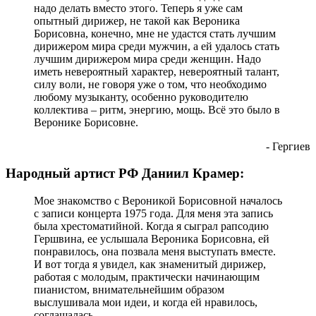
надо делать вместо этого. Теперь я уже сам
опытный дирижер, не такой как Вероника
Борисовна, конечно, мне не удастся стать лучшим
дирижером мира среди мужчин, а ей удалось стать
лучшим дирижером мира среди женщин. Надо
иметь невероятный характер, невероятный талант,
силу воли, не говоря уже о том, что необходимо
любому музыканту, особенно руководителю
коллектива – ритм, энергию, мощь. Всё это было в
Веронике Борисовне.
- Гергиев
Народный артист РФ Даниил Крамер:
Мое знакомство с Вероникой Борисовной началось
с записи концерта 1975 года. Для меня эта запись
была хрестоматийной. Когда я сыграл рапсодию
Гершвина, ее услышала Вероника Борисовна, ей
понравилось, она позвала меня выступать вместе.
И вот тогда я увидел, как знаменитый дирижер,
работая с молодым, практически начинающим
пианистом, внимательнейшим образом
выслушивала мои идеи, и когда ей нравилось,
соглашалась.