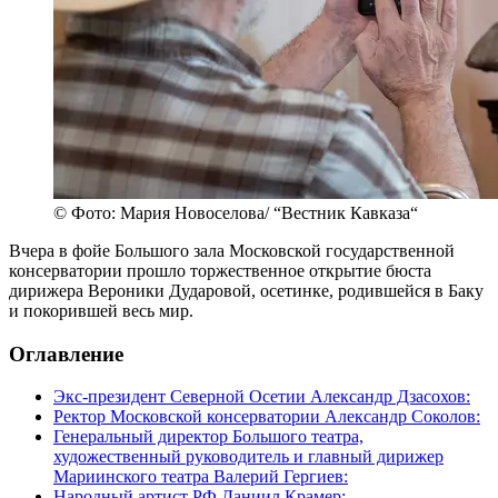
© Фото: Мария Новоселова/ “Вестник Кавказа“
Вчера в фойе Большого зала Московской государственной
консерватории прошло торжественное открытие бюста
дирижера Вероники Дударовой, осетинке, родившейся в Баку
и покорившей весь мир.
Оглавление
Экс-президент Северной Осетии Александр Дзасохов:
Ректор Московской консерватории Александр Соколов:
Генеральный директор Большого театра,
художественный руководитель и главный дирижер
Мариинского театра Валерий Гергиев:
Народный артист РФ Даниил Крамер: