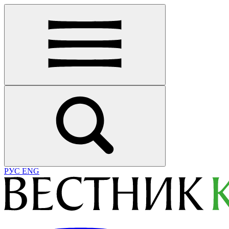
РУС
ENG