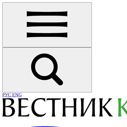
РУС
ENG