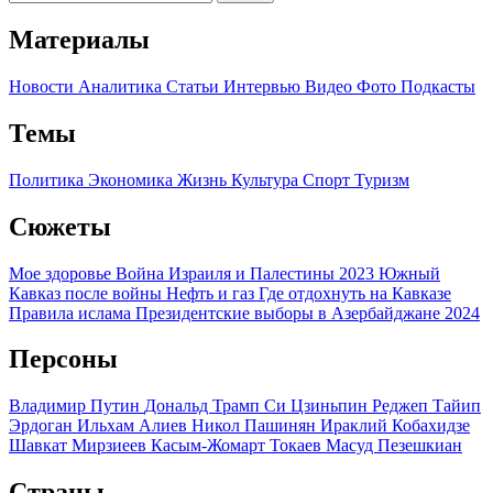
Материалы
Новости
Аналитика
Статьи
Интервью
Видео
Фото
Подкасты
Темы
Политика
Экономика
Жизнь
Культура
Спорт
Туризм
Сюжеты
Мое здоровье
Война Израиля и Палестины 2023
Южный
Кавказ после войны
Нефть и газ
Где отдохнуть на Кавказе
Правила ислама
Президентские выборы в Азербайджане 2024
Персоны
Владимир Путин
Дональд Трамп
Си Цзиньпин
Реджеп Тайип
Эрдоган
Ильхам Алиев
Никол Пашинян
Ираклий Кобахидзе
Шавкат Мирзиеев
Касым-Жомарт Токаев
Масуд Пезешкиан
Страны