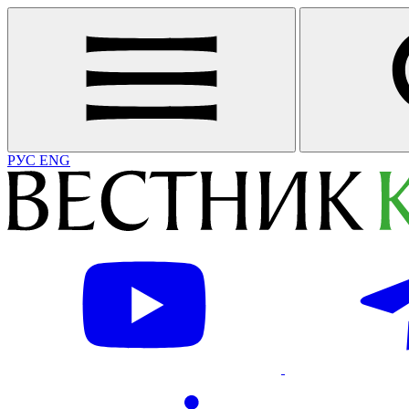
РУС
ENG