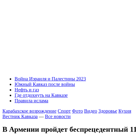
Война Израиля и Палестины 2023
Южный Кавказ после войны
Нефть и газ
Где отдохнуть на Кавказе
Правила ислама
Карабахское возрождение
Спорт
Фото
Видео
Здоровье
Кухня
Вестник Кавказа
—
Все новости
В Армении пройдет беспрецедентный 1