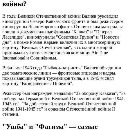
войны?
В годы Великой Отечественной войны Валиев руководил
киногруппой Северо-Кавказского фронта и был режиссером
киногруппы Черноморского флота. Отснятые им материалы
вошли в документальные фильмы "Кавказ" и "Генерал
Леселидзе", киножурналы "Советская Грузия" и "Новости
дня", а позже Роман Кармен включил их в многосерийную
картину "Великая Отечественная", в создании которой
принимали участие американская компания Air Time
International и Совинфильм.
В фильме 1943 года "Рыбаки-патриоты" Валиев объединил
две тематические линии — фронтовые эпизоды и кадры,
показывающие будни тружеников тыла, а в 1945-м снял
картину "Возвращение с Победой".
Режиссер был награжден медалями "За оборону Кавказа", "За
победу над Германией в Великой Отечественной войне 1941-
1945 гг.", "За доблестный труд в Великой Отечественной
войне 1941-1945 гг." и орденом Отечественной войны II
степени.
"Ушба" и "Фатима" — самые