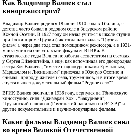
Как Владимир Валиев стал
кинорежиссером?
Владимир Валиев родился 18 июня 1910 года в Тбилиси, с
детства часто бывал в родовом селе в Знаурском районе
Южной Осетии. В 1927 году он начал учиться в школе-студии
при Госкинпроме Грузии (так тогда называлась "Грузия-
фильм"), через два года стал помощником режиссера, а в 1931-
м поступил на операторский факультет ВГИКа. В
студенческие годы Валиев поработал ассистентом на съемках
у Сергея Эйзенштейна, а еще, как вспоминала его двоюродная
сестра Зоя Валиева, "вместе с однокурсниками Ермаковым,
Маршаллом и Лисицыным" приезжал в Южную Осетию и
снимал "природу, жителей села, тружеников, и в итоге время
спустя вышел документальный фильм "Родное село"".
ВГИК Валиев окончил в 1936 году, вернулся на Тбилисскую
киностудию, снял "Джимарай-Хох", "Бакуриани",
"Грузинский павильон (Грузинский павильон на ВСХВ)" и
другие документальные и научно-популярные фильмы.
Какие фильмы Владимир Валиев снял
во время Великой Отечественной