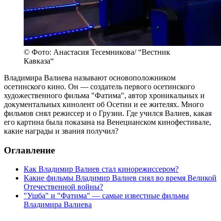
© Фото: Анастасия Тесемникова/ “Вестник
Кавказа“
Владимира Валиева называют основоположником
осетинского кино. Он — создатель первого осетинского
художественного фильма "Фатима", автор хроникальных и
документальных кинолент об Осетии и ее жителях. Много
фильмов снял режиссер и о Грузии. Где учился Валиев, какая
его картина была показана на Венецианском кинофестивале,
какие награды и звания получил?
Оглавление
Как Владимир Валиев стал кинорежиссером?
Какие фильмы Владимир Валиев снял во время Великой
Отечественной войны?
"Ушба" и "Фатима" — самые известные фильмы
Владимира Валиева