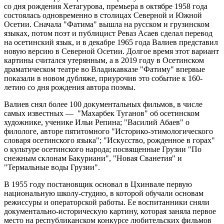
со дня рождения Хетагурова, премьера в октябре 1958 года
состоялась одновременно в столицах Северной и Южной
Осетии. Сначала "Фатима" вышла на русском и грузинском
языках, потом поэт и публицист Реваз Асаев сделал перевод
на осетинский язык, и в декабре 1965 года Валиев представил
новую версию в Северной Осетии. Долгое время этот вариант
картины считался утерянным, а в 2019 году в Осетинском
драматическом театре во Владикавказе "Фатиму" впервые
показали в новом дубляже, приурочив это событие к 160-
летию со дня рождения автора поэмы.
Валиев снял более 100 документальных фильмов, в числе
самых известных — "Махарбек Туганов" об осетинском
художнике, ученике Ильи Репина; "Василий Абаев" о
филологе, авторе пятитомного "Историко-этимологического
словаря осетинского языка"; "Искусство, рожденное в горах"
о культуре осетинского народа; посвященные Грузии "По
снежным склонам Бакуриани", "Новая Сванетия" и
"Термальные воды Грузии".
В 1955 году постановщик основал в Цхинвале первую
национальную школу-студию, в которой обучали основам
режиссуры и операторской работы. Ее воспитанники сняли
документально-историческую картину, которая заняла первое
место на республиканском конкурсе любительских фильмов