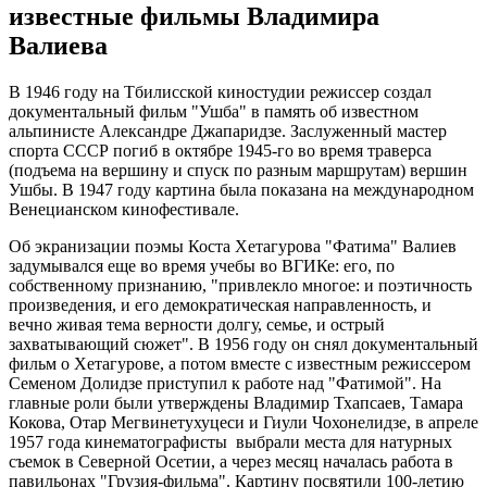
известные фильмы Владимира
Валиева
В 1946 году на Тбилисской киностудии режиссер создал
документальный фильм "Ушба" в память об известном
альпинисте Александре Джапаридзе. Заслуженный мастер
спорта СССР погиб в октябре 1945-го во время траверса
(подъема на вершину и спуск по разным маршрутам) вершин
Ушбы. В 1947 году картина была показана на международном
Венецианском кинофестивале.
Об экранизации поэмы Коста Хетагурова "Фатима" Валиев
задумывался еще во время учебы во ВГИКе: его, по
собственному признанию, "привлекло многое: и поэтичность
произведения, и его демократическая направленность, и
вечно живая тема верности долгу, семье, и острый
захватывающий сюжет". В 1956 году он снял документальный
фильм о Хетагурове, а потом вместе с известным режиссером
Семеном Долидзе приступил к работе над "Фатимой". На
главные роли были утверждены Владимир Тхапсаев, Тамара
Кокова, Отар Мегвинетухуцеси и Гиули Чохонелидзе, в апреле
1957 года кинематографисты выбрали места для натурных
съемок в Северной Осетии, а через месяц началась работа в
павильонах "Грузия-фильма". Картину посвятили 100-летию