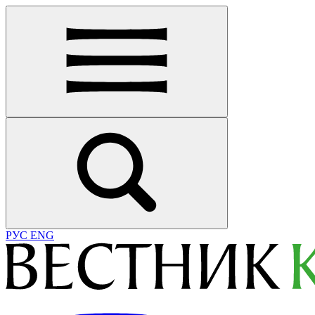
РУС
ENG