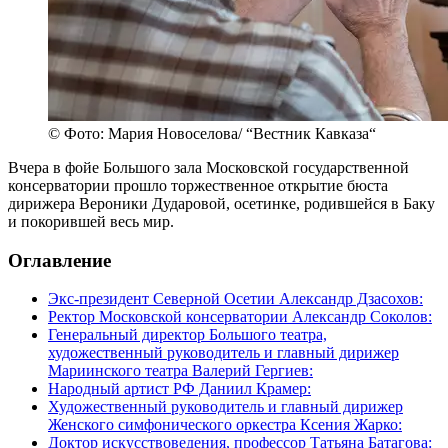
© Фото: Мария Новоселова/ “Вестник Кавказа“
Вчера в фойе Большого зала Московской государственной
консерватории прошло торжественное открытие бюста
дирижера Вероники Дударовой, осетинке, родившейся в Баку
и покорившей весь мир.
Оглавление
Экс-президент Северной Осетии Александр Дзасохов:
Ректор Московской консерватории Александр Соколов:
Генеральный директор Большого театра,
художественный руководитель и главный дирижер
Мариинского театра Валерий Гергиев:
Народный артист РФ Даниил Крамер:
Художественный руководитель и главный дирижер
Женского симфонического оркестра Ксения Жарко:
Доктор искусствоведения, профессор Татьяна Батагова: