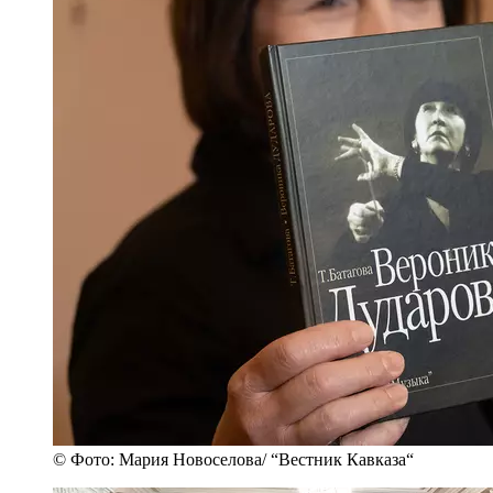
© Фото: Мария Новоселова/ “Вестник Кавказа“