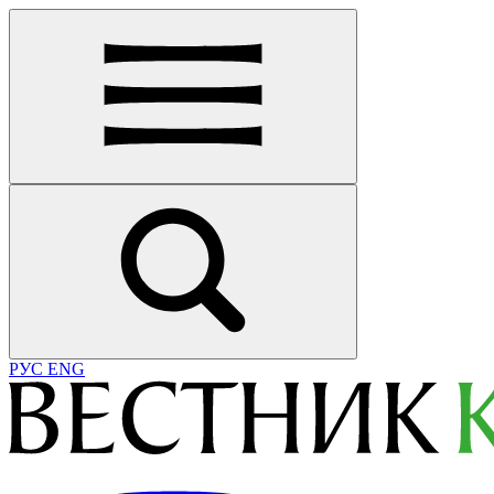
РУС
ENG