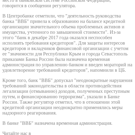
место в банковской системе Российской Федерации,
говорится в сообщении регулятора.
В Центробанке отметили, что "деятельность руководства
банка "ВВБ" привела к образованию на балансе кредитной
организации значительного объема проблемных активов и
имущества, учтенного по завышенной стоимости". Из-за
этого "банк в декабре 2017 года оказался неспособен
исполнять требования кредиторов". Для защиты интересов
кредиторов и вкладчиков финансовой организации с учетом
ее "значимости для Республики Крым и города Севастополь
приказами Банка России была назначена временная
администрация по управлению банком и введен мораторий на
удовлетворение требований кредиторов", напомнили в ЦБ.
Кроме того, банк "ВВБ" допускал "неоднократные нарушения
требований законодательства в области противодействия
легализации (отмыванию) доходов, полученных преступным
путем, и финансированию терроризма", указали в Банке
России. Также регулятор отметил, что в отношении этой
кредитной организации неоднократно применялись меры
надзорного реагирования.
В банке "ВВБ" назначена временная администрация.
Читайте нас в