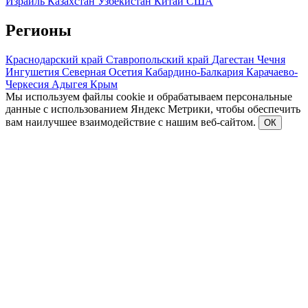
Израиль
Казахстан
Узбекистан
Китай
США
Регионы
Краснодарский край
Ставропольский край
Дагестан
Чечня
Ингушетия
Северная Осетия
Кабардино-Балкария
Карачаево-
Черкесия
Адыгея
Крым
Мы используем файлы cookie и обрабатываем персональные
данные с использованием Яндекс Метрики, чтобы обеспечить
вам наилучшее взаимодействие с нашим веб-сайтом.
ОК