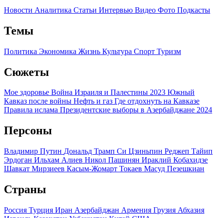
Новости
Аналитика
Статьи
Интервью
Видео
Фото
Подкасты
Темы
Политика
Экономика
Жизнь
Культура
Спорт
Туризм
Сюжеты
Мое здоровье
Война Израиля и Палестины 2023
Южный
Кавказ после войны
Нефть и газ
Где отдохнуть на Кавказе
Правила ислама
Президентские выборы в Азербайджане 2024
Персоны
Владимир Путин
Дональд Трамп
Си Цзиньпин
Реджеп Тайип
Эрдоган
Ильхам Алиев
Никол Пашинян
Ираклий Кобахидзе
Шавкат Мирзиеев
Касым-Жомарт Токаев
Масуд Пезешкиан
Страны
Россия
Турция
Иран
Азербайджан
Армения
Грузия
Абхазия