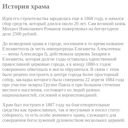
История храма
Идея его строительства зародилась еще в 1868 году, и начался
сбор средств, который длился около 20 лет. Сам великий князь
Михаил Николаевич Романов пожертвовал на богоугодное
дело 2500 рублей.
До возведения храма в городе, носившем в то время название
Елизаветполь (в честь императрицы Елизаветы Алексеевны
— жены Александра I), действовала церковь Захария и
Елизаветы, которая долгие годы оставалась единственной
православной церковью города, а к концу 1880-х годов
совершенно обветшала и могла обрушиться. В связи с этим
было решено построить в центре города более просторный
собор, закладка которого была совершена 22 апреля 1884 года
при участии экзарха Грузии Павла и при большом стечении
местного населения, состоящего из людей разных
национальностей, сословий и вероисповеданий.
Храм был построен в 1887 году на благотворительные
средства как православных, так и мусульман и носил статус
соборного, то есть особо значимого храма, служащего для
совершения богослужений духовенством нескольких церквей.