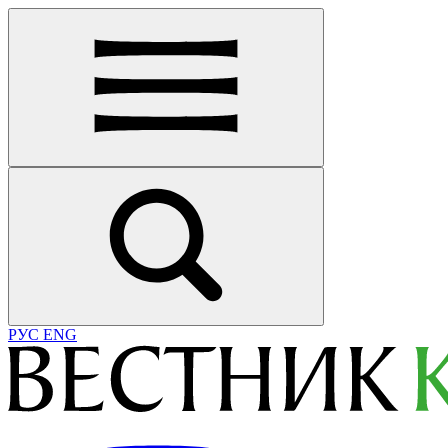
РУС
ENG