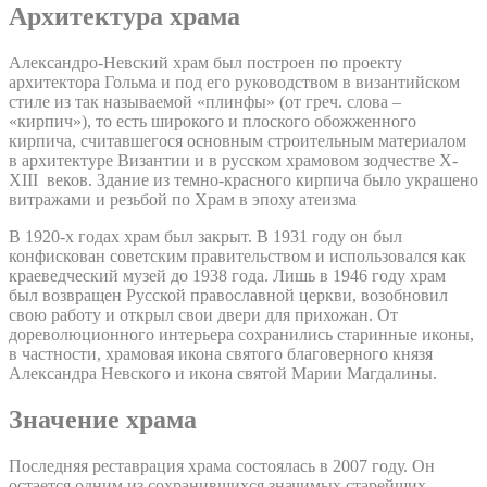
Архитектура храма
Александро-Невский храм был построен по проекту
архитектора Гольма и под его руководством в византийском
стиле из так называемой «плинфы» (от греч. слова –
«кирпич»), то есть широкого и плоского обожженного
кирпича, считавшегося основным строительным материалом
в архитектуре Византии и в русском храмовом зодчестве X-
XIII веков. Здание из темно-красного кирпича было украшено
витражами и резьбой по Храм в эпоху атеизма
В 1920-х годах храм был закрыт. В 1931 году он был
конфискован советским правительством и использовался как
краеведческий музей до 1938 года. Лишь в 1946 году храм
был возвращен Русской православной церкви, возобновил
свою работу и открыл свои двери для прихожан. От
дореволюционного интерьера сохранились старинные иконы,
в частности, храмовая икона святого благоверного князя
Александра Невского и икона святой Марии Магдалины.
Значение храма
Последняя реставрация храма состоялась в 2007 году. Он
остается одним из сохранившихся значимых старейших