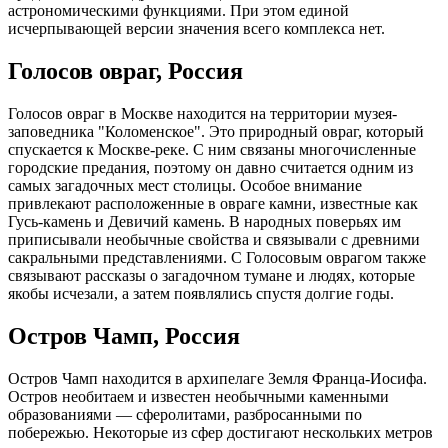
астрономическими функциями. При этом единой
исчерпывающей версии значения всего комплекса нет.
Голосов овраг, Россия
Голосов овраг в Москве находится на территории музея-
заповедника "Коломенское". Это природный овраг, который
спускается к Москве-реке. С ним связаны многочисленные
городские предания, поэтому он давно считается одним из
самых загадочных мест столицы. Особое внимание
привлекают расположенные в овраге камни, известные как
Гусь-камень и Девичий камень. В народных поверьях им
приписывали необычные свойства и связывали с древними
сакральными представлениями. С Голосовым оврагом также
связывают рассказы о загадочном тумане и людях, которые
якобы исчезали, а затем появлялись спустя долгие годы.
Остров Чамп, Россия
Остров Чамп находится в архипелаге Земля Франца-Иосифа.
Остров необитаем и известен необычными каменными
образованиями — сферолитами, разбросанными по
побережью. Некоторые из сфер достигают нескольких метров