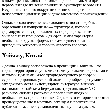
в диаметре и выглядят настолько правильными, что при
первом взгляде их легко принять за рукотворные объекты.
Неудивительно, что вокруг них возникли версии о
неизвестной цивилизации и даже внеземном происхождении.
Однако геологические исследования относят подобные
образования к конкрециям — структурам, которые
формируются внутри осадочных пород в результате
минеральных процессов. Для сфер Чампа характерна
необычная округлая форма, но само существование
природных конкреций хорошо известно геологам.
Хэйчжу, Китай
Долина Хэйчжу расположена в провинции Сычуань. Это
горная территория с густыми лесами, ущельями, водоемами и
частыми туманами. Из-за труднодоступного рельефа и
суровых природных условий долина приобрела репутацию
загадочного места. В популярной литературе Хэйчжу
называют "китайским Бермудским треугольником". С
регионом связаны рассказы о пропавших людях и
необъяснимых происшествиях. Однако эти истории относятся
преимущественно к местным легендам и популярным
публикациям, а не к установленным научным фактам.