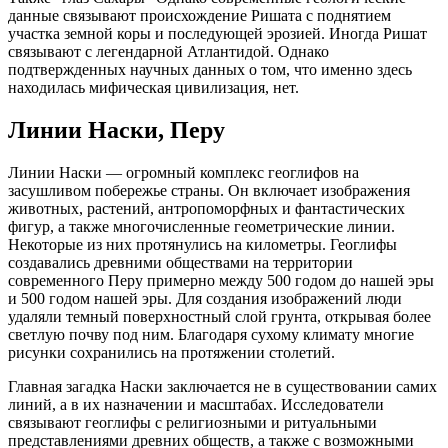
данные связывают происхождение Ришата с поднятием
участка земной коры и последующей эрозией. Иногда Ришат
связывают с легендарной Атлантидой. Однако
подтвержденных научных данных о том, что именно здесь
находилась мифическая цивилизация, нет.
Линии Наски, Перу
Линии Наски — огромный комплекс геоглифов на
засушливом побережье страны. Он включает изображения
животных, растений, антропоморфных и фантастических
фигур, а также многочисленные геометрические линии.
Некоторые из них протянулись на километры. Геоглифы
создавались древними обществами на территории
современного Перу примерно между 500 годом до нашей эры
и 500 годом нашей эры. Для создания изображений люди
удаляли темный поверхностный слой грунта, открывая более
светлую почву под ним. Благодаря сухому климату многие
рисунки сохранились на протяжении столетий.
Главная загадка Наски заключается не в существовании самих
линий, а в их назначении и масштабах. Исследователи
связывают геоглифы с религиозными и ритуальными
представлениями древних обществ, а также с возможными