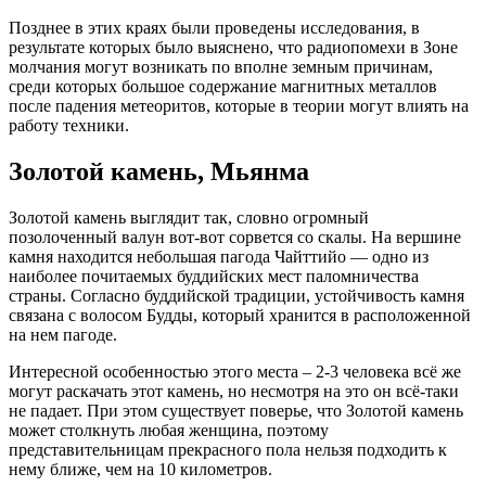
Позднее в этих краях были проведены исследования, в
результате которых было выяснено, что радиопомехи в Зоне
молчания могут возникать по вполне земным причинам,
среди которых большое содержание магнитных металлов
после падения метеоритов, которые в теории могут влиять на
работу техники.
Золотой камень, Мьянма
Золотой камень выглядит так, словно огромный
позолоченный валун вот-вот сорвется со скалы. На вершине
камня находится небольшая пагода Чайттийо — одно из
наиболее почитаемых буддийских мест паломничества
страны. Согласно буддийской традиции, устойчивость камня
связана с волосом Будды, который хранится в расположенной
на нем пагоде.
Интересной особенностью этого места – 2-3 человека всё же
могут раскачать этот камень, но несмотря на это он всё-таки
не падает. При этом существует поверье, что Золотой камень
может столкнуть любая женщина, поэтому
представительницам прекрасного пола нельзя подходить к
нему ближе, чем на 10 километров.