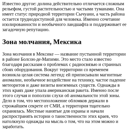
Известно другое: долина действительно отличается сложным
рельефом, густой растительностью и частыми туманами. Она
имеет статус природной территории Сычуани, а часть района
остается труднодоступной для человека. Именно сочетание
изолированности и необычного ландшафта и поддерживает ее
загадочную репутацию.
Зона молчания, Мексика
Зона молчания в Мексике — название пустынной территории
в районе Болсон-де-Мапими. Это место стало известно
благодаря рассказам о проблемах с радиосвязью и странных
сбоях оборудования. Вокруг территории со временем
возникла целая система легенд: ей приписывали магнитные
аномалии, необычное воздействие на технику, частое падение
метеоритов и даже визиты внеземных существ. Однажды в
этих краях даже упала американская ракета. Именно после
этого случая и поползли слухи об аномальности этой зоны.
Дело в том, что местоположение обломков держали в
строжайшем секрете от СМИ, а территория тщательно
охранялась. Местные нанятые для охраны и начали
распространять истории о таинственности этих краев, что
натолкнуло однажды на мысль о том, что на этом можно и
заработать.