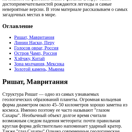
достопримечательностей рождаются легенды и самые
невероятные версии. В этом материале рассказываем о самых
загадочных местах в мире.
Оглавление
Ришат, Мавритания
Линии Наски, Перу
Голосов овраг, Россия
Остров Чамп, Россия
Хэйчжу, Китай
Зона молчания, Мексика
Золотой камень, Мьянма
Ришат, Мавритания
Структура Ришат — одно из самых узнаваемых
геологических образований планеты. Огромная кольцевая
форма диаметром около 45–50 километров хорошо заметна из
космоса. Именно поэтому ее часто называют "глазом
Сахары". Необычный объект долгое время считали
возможным следом падения метеорита: почти правильная
круглая форма действительно напоминает ударный кратер.
Также "глаз Сахары" Однако современные геологические