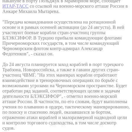
накануне в порту Гюльджук в Мраморном море, сообщает
ИТАР-ТАСС
со ссылкой на военно-морского атташе России в
Анкаре Михаила Мытарева.
"Передача командования осуществлена на ротационной
основе и в рамках осенней активации (до 24 августа). В ней
участвуют боевые корабли стран-участниц группы
БЛЭКСИФОР. В Турцию прибыли командующие флотами
Причерноморских государств, в том числе командующий
Черноморским флотом контр-адмирал Александр
Федотенков", - сказал он.
До 24 августа планируется заход кораблей в порт турецкого
Трабзона, Новороссийска, а также в гавани других стран-
участниц ЧВМГ. "На этих маневрах корабли отработают
взаимодействие в тренировочных операциях по борьбе с
возможными угрозами на Черноморском пространстве. Будет
отработан ряд заданий, соответствующих целям и задачам
деятельности БЛЭКСИФОР", - отметил военно-морской
атташе России. В частности, по его словам, будут выполнены
учения по плаванию в ордере, тактическому маневрированию,
по поиску и спасению людей, оказавшихся за бортом,
отражению атаки кораблей и малоразмерной надводной цели
и контролю торгового судоходства, в том числе досмотр
судов.