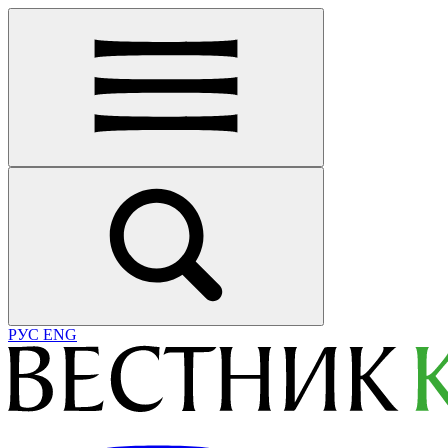
РУС
ENG