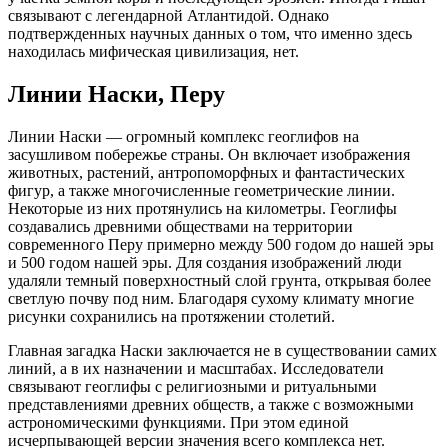
связывают с легендарной Атлантидой. Однако
подтвержденных научных данных о том, что именно здесь
находилась мифическая цивилизация, нет.
Линии Наски, Перу
Линии Наски — огромный комплекс геоглифов на
засушливом побережье страны. Он включает изображения
животных, растений, антропоморфных и фантастических
фигур, а также многочисленные геометрические линии.
Некоторые из них протянулись на километры. Геоглифы
создавались древними обществами на территории
современного Перу примерно между 500 годом до нашей эры
и 500 годом нашей эры. Для создания изображений люди
удаляли темный поверхностный слой грунта, открывая более
светлую почву под ним. Благодаря сухому климату многие
рисунки сохранились на протяжении столетий.
Главная загадка Наски заключается не в существовании самих
линий, а в их назначении и масштабах. Исследователи
связывают геоглифы с религиозными и ритуальными
представлениями древних обществ, а также с возможными
астрономическими функциями. При этом единой
исчерпывающей версии значения всего комплекса нет.