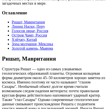
загадочных местах в мире.
Оглавление
Ришат, Мавритания
Линии Наски, Перу
Голосов овраг, Россия
Остров Чамп, Россия
Хэйчжу, Китай
Зона молчания, Мексика
Золотой камень, Мьянма
Ришат, Мавритания
Структура Ришат — одно из самых узнаваемых
геологических образований планеты. Огромная кольцевая
форма диаметром около 45–50 километров хорошо заметна из
космоса. Именно поэтому ее часто называют "глазом
Сахары". Необычный объект долгое время считали
возможным следом падения метеорита: почти правильная
круглая форма действительно напоминает ударный кратер.
Также "глаз Сахары" Однако современные геологические
данные связывают происхождение Ришата с поднятием
участка земной коры и последующей эрозией. Иногда Ришат