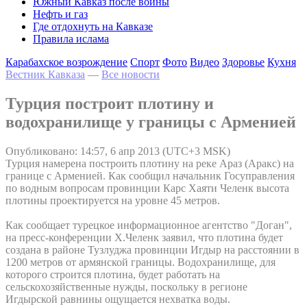
Южный Кавказ после войны
Нефть и газ
Где отдохнуть на Кавказе
Правила ислама
Карабахское возрождение
Спорт
Фото
Видео
Здоровье
Кухня
Вестник Кавказа
—
Все новости
Турция построит плотину и
водохранилище у границы с Арменией
Опубликовано: 14:57, 6 апр 2013 (UTC+3 MSK)
Турция намерена построить плотину на реке Араз (Аракс) на
границе с Арменией. Как сообщил начальник Госуправления
по водным вопросам провинции Карс Хаяти Челенк высота
плотины проектируется на уровне 45 метров.
Как сообщает турецкое информационное агентство "Доган",
на пресс-конференции Х.Челенк заявил, что плотина будет
создана в районе Тузлуджа провинции Игдыр на расстоянии в
1200 метров от армянской границы. Водохранилище, для
которого строится плотина, будет работать на
сельскохозяйственные нужды, поскольку в регионе
Игдырской равнины ощущается нехватка воды.