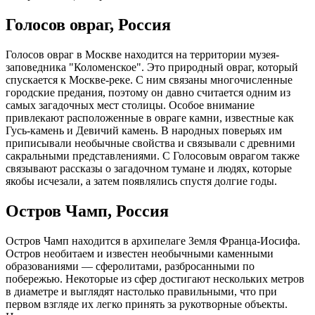
Голосов овраг, Россия
Голосов овраг в Москве находится на территории музея-
заповедника "Коломенское". Это природный овраг, который
спускается к Москве-реке. С ним связаны многочисленные
городские предания, поэтому он давно считается одним из
самых загадочных мест столицы. Особое внимание
привлекают расположенные в овраге камни, известные как
Гусь-камень и Девичий камень. В народных поверьях им
приписывали необычные свойства и связывали с древними
сакральными представлениями. С Голосовым оврагом также
связывают рассказы о загадочном тумане и людях, которые
якобы исчезали, а затем появлялись спустя долгие годы.
Остров Чамп, Россия
Остров Чамп находится в архипелаге Земля Франца-Иосифа.
Остров необитаем и известен необычными каменными
образованиями — сферолитами, разбросанными по
побережью. Некоторые из сфер достигают нескольких метров
в диаметре и выглядят настолько правильными, что при
первом взгляде их легко принять за рукотворные объекты.