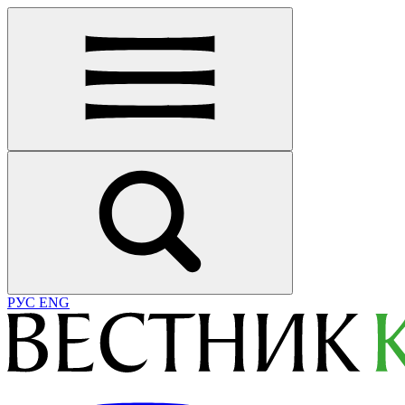
РУС
ENG