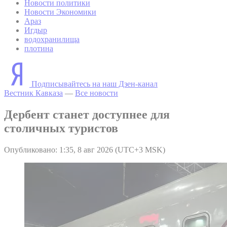
Новости политики
Новости Экономики
Араз
Игдыр
водохранилища
плотина
Подписывайтесь на наш Дзен-канал
Вестник Кавказа
—
Все новости
Дербент станет доступнее для
столичных туристов
Опубликовано: 1:35, 8 авг 2026 (UTC+3 MSK)