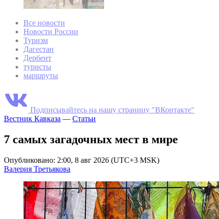
Все новости
Новости России
Туризм
Дагестан
Дербент
туристы
маршруты
Подписывайтесь на нашу страницу "ВКонтакте"
Вестник Кавказа
—
Статьи
7 самых загадочных мест в мире
Опубликовано: 2:00, 8 авг 2026 (UTC+3 MSK)
Валерия Третьякова