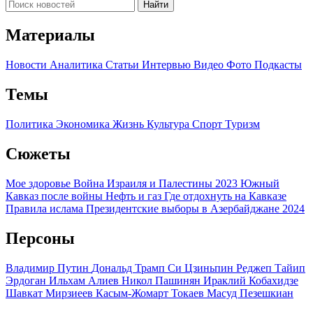
Найти
Материалы
Новости
Аналитика
Статьи
Интервью
Видео
Фото
Подкасты
Темы
Политика
Экономика
Жизнь
Культура
Спорт
Туризм
Сюжеты
Мое здоровье
Война Израиля и Палестины 2023
Южный
Кавказ после войны
Нефть и газ
Где отдохнуть на Кавказе
Правила ислама
Президентские выборы в Азербайджане 2024
Персоны
Владимир Путин
Дональд Трамп
Си Цзиньпин
Реджеп Тайип
Эрдоган
Ильхам Алиев
Никол Пашинян
Ираклий Кобахидзе
Шавкат Мирзиеев
Касым-Жомарт Токаев
Масуд Пезешкиан