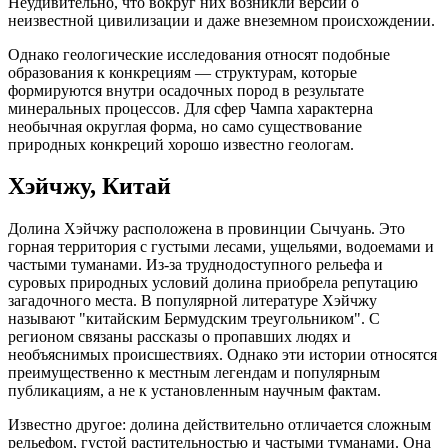
Неудивительно, что вокруг них возникли версии о
неизвестной цивилизации и даже внеземном происхождении.
Однако геологические исследования относят подобные
образования к конкрециям — структурам, которые
формируются внутри осадочных пород в результате
минеральных процессов. Для сфер Чампа характерна
необычная округлая форма, но само существование
природных конкреций хорошо известно геологам.
Хэйчжу, Китай
Долина Хэйчжу расположена в провинции Сычуань. Это
горная территория с густыми лесами, ущельями, водоемами и
частыми туманами. Из-за труднодоступного рельефа и
суровых природных условий долина приобрела репутацию
загадочного места. В популярной литературе Хэйчжу
называют "китайским Бермудским треугольником". С
регионом связаны рассказы о пропавших людях и
необъяснимых происшествиях. Однако эти истории относятся
преимущественно к местным легендам и популярным
публикациям, а не к установленным научным фактам.
Известно другое: долина действительно отличается сложным
рельефом, густой растительностью и частыми туманами. Она