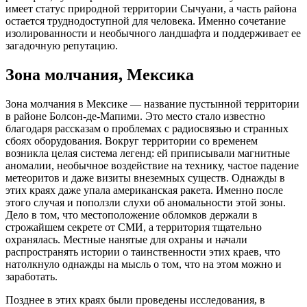
имеет статус природной территории Сычуани, а часть района
остается труднодоступной для человека. Именно сочетание
изолированности и необычного ландшафта и поддерживает ее
загадочную репутацию.
Зона молчания, Мексика
Зона молчания в Мексике — название пустынной территории
в районе Болсон-де-Мапими. Это место стало известно
благодаря рассказам о проблемах с радиосвязью и странных
сбоях оборудования. Вокруг территории со временем
возникла целая система легенд: ей приписывали магнитные
аномалии, необычное воздействие на технику, частое падение
метеоритов и даже визиты внеземных существ. Однажды в
этих краях даже упала американская ракета. Именно после
этого случая и поползли слухи об аномальности этой зоны.
Дело в том, что местоположение обломков держали в
строжайшем секрете от СМИ, а территория тщательно
охранялась. Местные нанятые для охраны и начали
распространять истории о таинственности этих краев, что
натолкнуло однажды на мысль о том, что на этом можно и
заработать.
Позднее в этих краях были проведены исследования, в