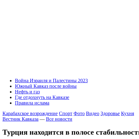
Война Израиля и Палестины 2023
Южный Кавказ после войны
Нефть и газ
Где отдохнуть на Кавказе
Правила ислама
Карабахское возрождение
Спорт
Фото
Видео
Здоровье
Кухня
Вестник Кавказа
—
Все новости
Турция находится в полосе стабильност