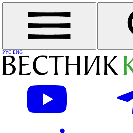
РУС
ENG