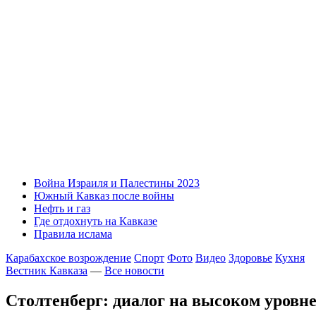
Война Израиля и Палестины 2023
Южный Кавказ после войны
Нефть и газ
Где отдохнуть на Кавказе
Правила ислама
Карабахское возрождение
Спорт
Фото
Видео
Здоровье
Кухня
Вестник Кавказа
—
Все новости
Столтенберг: диалог на высоком уровн