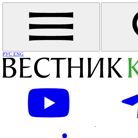
РУС
ENG