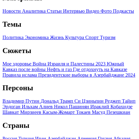
Новости
Аналитика
Статьи
Интервью
Видео
Фото
Подкасты
Темы
Политика
Экономика
Жизнь
Культура
Спорт
Туризм
Сюжеты
Мое здоровье
Война Израиля и Палестины 2023
Южный
Кавказ после войны
Нефть и газ
Где отдохнуть на Кавказе
Правила ислама
Президентские выборы в Азербайджане 2024
Персоны
Владимир Путин
Дональд Трамп
Си Цзиньпин
Реджеп Тайип
Эрдоган
Ильхам Алиев
Никол Пашинян
Ираклий Кобахидзе
Шавкат Мирзиеев
Касым-Жомарт Токаев
Масуд Пезешкиан
Страны
Россия
Турция
Иран
Азербайджан
Армения
Грузия
Абхазия