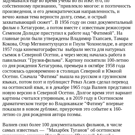
задумывался еще во время учебы во ВГИКе: его, по
собственному признанию, "привлекло многое: и поэтичность
произведения, и его демократическая направленность, и
вечно живая тема верности долгу, семье, и острый
захватывающий сюжет". В 1956 году он снял документальный
фильм о Хетагурове, а потом вместе с известным режиссером
Семеном Долидзе приступил к работе над "Фатимой". На
главные роли были утверждены Владимир Тхапсаев, Тамара
Кокова, Отар Мегвинетухуцеси и Гиули Чохонелидзе, в апреле
1957 года кинематографисты выбрали места для натурных
съемок в Северной Осетии, а через месяц началась работа в
павильонах "Грузия-фильма". Картину посвятили 100-летию
со дня рождения Хетагурова, премьера в октябре 1958 года
состоялась одновременно в столицах Северной и Южной
Осетии. Сначала "Фатима" вышла на русском и грузинском
языках, потом поэт и публицист Реваз Асаев сделал перевод
на осетинский язык, и в декабре 1965 года Валиев представил
новую версию в Северной Осетии. Долгое время этот вариант
картины считался утерянным, а в 2019 году в Осетинском
драматическом театре во Владикавказе "Фатиму" впервые
показали в новом дубляже, приурочив это событие к 160-
летию со дня рождения автора поэмы.
Валиев снял более 100 документальных фильмов, в числе
самых известных — "Махарбек Туганов" об осетинском