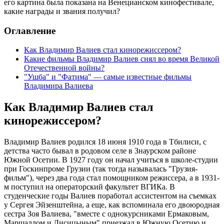
его картина была показана на Венецианском кинофестивале,
какие награды и звания получил?
Оглавление
Как Владимир Валиев стал кинорежиссером?
Какие фильмы Владимир Валиев снял во время Великой
Отечественной войны?
"Ушба" и "Фатима" — самые известные фильмы
Владимира Валиева
Как Владимир Валиев стал
кинорежиссером?
Владимир Валиев родился 18 июня 1910 года в Тбилиси, с
детства часто бывал в родовом селе в Знаурском районе
Южной Осетии. В 1927 году он начал учиться в школе-студии
при Госкинпроме Грузии (так тогда называлась "Грузия-
фильм"), через два года стал помощником режиссера, а в 1931-
м поступил на операторский факультет ВГИКа. В
студенческие годы Валиев поработал ассистентом на съемках
у Сергея Эйзенштейна, а еще, как вспоминала его двоюродная
сестра Зоя Валиева, "вместе с однокурсниками Ермаковым,
Маршаллом и Лисицыным" приезжал в Южную Осетию и