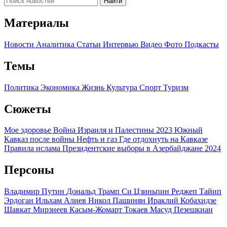
Найти
Материалы
Новости
Аналитика
Статьи
Интервью
Видео
Фото
Подкасты
Темы
Политика
Экономика
Жизнь
Культура
Спорт
Туризм
Сюжеты
Мое здоровье
Война Израиля и Палестины 2023
Южный
Кавказ после войны
Нефть и газ
Где отдохнуть на Кавказе
Правила ислама
Президентские выборы в Азербайджане 2024
Персоны
Владимир Путин
Дональд Трамп
Си Цзиньпин
Реджеп Тайип
Эрдоган
Ильхам Алиев
Никол Пашинян
Ираклий Кобахидзе
Шавкат Мирзиеев
Касым-Жомарт Токаев
Масуд Пезешкиан