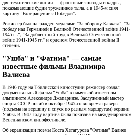
две тематические линии — фронтовые эпизоды и кадры,
показывающие будни тружеников тыла, а в 1945-м снял
картину "Возвращение с Победой".
Режиссер был награжден медалями "За оборону Кавказа", "За
победу над Германией в Великой Отечественной войне 1941-
1945 гг.", "За доблестный труд в Великой Отечественной
войне 1941-1945 гг." и орденом Отечественной войны II
степени.
"Ушба" и "Фатима" — самые
известные фильмы Владимира
Валиева
В 1946 году на Тбилисской киностудии режиссер создал
документальный фильм "Ушба" в память об известном
альпинисте Александре Джапаридзе. Заслуженный мастер
спорта СССР погиб в октябре 1945-го во время траверса
(подъема на вершину и спуск по разным маршрутам) вершин
Ушбы. В 1947 году картина была показана на международном
Венецианском кинофестивале.
Об экранизации поэмы Коста Хетагурова "Фатима" Валиев