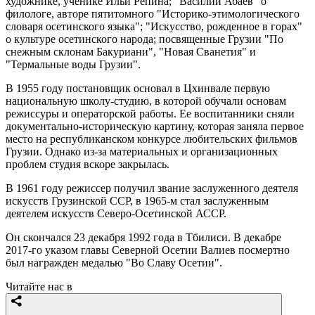
художнике, ученике Ильи Репина; "Василий Абаев" о
филологе, авторе пятитомного "Историко-этимологического
словаря осетинского языка"; "Искусство, рожденное в горах"
о культуре осетинского народа; посвященные Грузии "По
снежным склонам Бакуриани", "Новая Сванетия" и
"Термальные воды Грузии".
В 1955 году постановщик основал в Цхинвале первую
национальную школу-студию, в которой обучали основам
режиссуры и операторской работы. Ее воспитанники сняли
документально-историческую картину, которая заняла первое
место на республиканском конкурсе любительских фильмов
Грузии. Однако из-за материальных и организационных
проблем студия вскоре закрылась.
В 1961 году режиссер получил звание заслуженного деятеля
искусств Грузинской ССР, в 1965-м стал заслуженным
деятелем искусств Северо-Осетинской АССР.
Он скончался 23 декабря 1992 года в Тбилиси. В декабре
2017-го указом главы Северной Осетии Валиев посмертно
был награжден медалью "Во Славу Осетии".
Читайте нас в