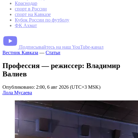
Краснодар
спорт в России
спорт на Кавказе
Кубок России по футболу
ФК Ахмат
Подписывайтесь на наш YouTube-канал
Вестник Кавказа
—
Статьи
Профессия — режиссер: Владимир
Валиев
Опубликовано: 2:00, 6 авг 2026 (UTC+3 MSK)
Лола Мусаева