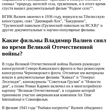
снимал "природу, жителей села, тружеников, и в итоге время
спустя вышел документальный фильм "Родное село"".
ВГИК Валиев окончил в 1936 году, вернулся на Тбилисскую
киностудию, снял "Джимарай-Хох", "Бакуриани",
"Грузинский павильон (Грузинский павильон на ВСХВ)" и
другие документальные и научно-популярные фильмы.
Какие фильмы Владимир Валиев снял
во время Великой Отечественной
войны?
В годы Великой Отечественной войны Валиев руководил
киногруппой Северо-Кавказского фронта и был режиссером
киногруппы Черноморского флота. Отснятые им материалы
вошли в документальные фильмы "Кавказ" и "Генерал
Леселидзе", киножурналы "Советская Грузия" и "Новости
дня", а позже Роман Кармен включил их в многосерийную
картину "Великая Отечественная", в создании которой
принимали участие американская компания Air Time
International и Совинфильм.
В фильме 1943 года "Рыбаки-патриоты" Валиев объединил