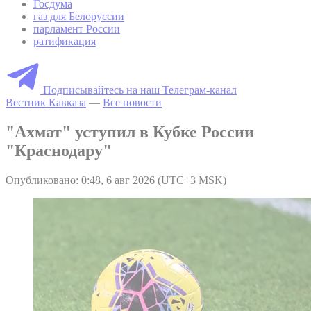
Госдума
газ для Белоруссии
парламент России
ратификация
Подписывайтесь на наш Телеграм-канал
Вестник Кавказа
—
Все новости
"Ахмат" уступил в Кубке России
"Краснодару"
Опубликовано: 0:48, 6 авг 2026 (UTC+3 MSK)