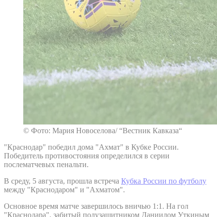
© Фото: Мария Новоселова/ “Вестник Кавказа“
"Краснодар" победил дома "Ахмат" в Кубке России.
Победитель противостояния определился в серии
послематчевых пенальти.
В среду, 5 августа, прошла встреча
Кубка России по футболу
между "Краснодаром" и "Ахматом".
Основное время матче завершилось вничью 1:1. На гол
"Краснодара", забитый полузащитником Даниилом Уткиным