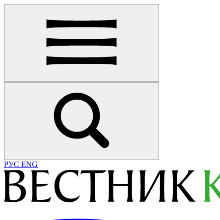
РУС
ENG