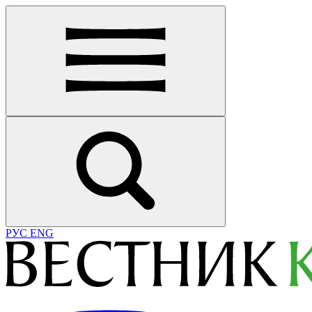
РУС
ENG