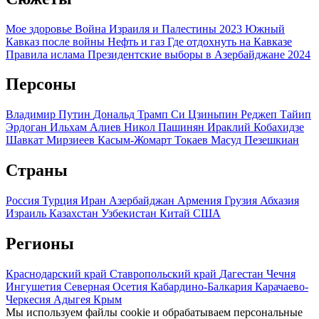
Мое здоровье
Война Израиля и Палестины 2023
Южный
Кавказ после войны
Нефть и газ
Где отдохнуть на Кавказе
Правила ислама
Президентские выборы в Азербайджане 2024
Персоны
Владимир Путин
Дональд Трамп
Си Цзиньпин
Реджеп Тайип
Эрдоган
Ильхам Алиев
Никол Пашинян
Ираклий Кобахидзе
Шавкат Мирзиеев
Касым-Жомарт Токаев
Масуд Пезешкиан
Страны
Россия
Турция
Иран
Азербайджан
Армения
Грузия
Абхазия
Израиль
Казахстан
Узбекистан
Китай
США
Регионы
Краснодарский край
Ставропольский край
Дагестан
Чечня
Ингушетия
Северная Осетия
Кабардино-Балкария
Карачаево-
Черкесия
Адыгея
Крым
Мы используем файлы cookie и обрабатываем персональные