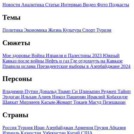
Новости
Аналитика
Статьи
Интервью
Видео
Фото
Подкасты
Темы
Политика
Экономика
Жизнь
Культура
Спорт
Туризм
Сюжеты
Мое здоровье
Война Израиля и Палестины 2023
Южный
Кавказ после войны
Нефть и газ
Где отдохнуть на Кавказе
Правила ислама
Президентские выборы в Азербайджане 2024
Персоны
Владимир Путин
Дональд Трамп
Си Цзиньпин
Реджеп Тайип
Эрдоган
Ильхам Алиев
Никол Пашинян
Ираклий Кобахидзе
Шавкат Мирзиеев
Касым-Жомарт Токаев
Масуд Пезешкиан
Страны
Россия
Турция
Иран
Азербайджан
Армения
Грузия
Абхазия
Израиль
Казахстан
Узбекистан
Китай
США