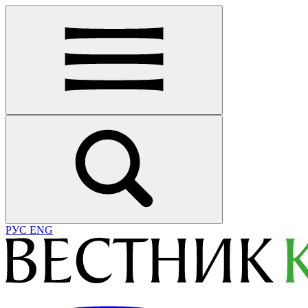
РУС
ENG