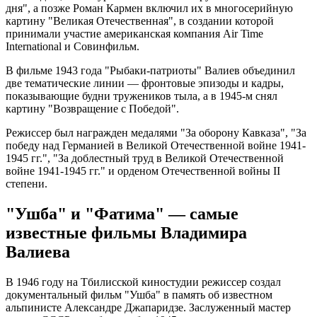
дня", а позже Роман Кармен включил их в многосерийную
картину "Великая Отечественная", в создании которой
принимали участие американская компания Air Time
International и Совинфильм.
В фильме 1943 года "Рыбаки-патриоты" Валиев объединил
две тематические линии — фронтовые эпизоды и кадры,
показывающие будни тружеников тыла, а в 1945-м снял
картину "Возвращение с Победой".
Режиссер был награжден медалями "За оборону Кавказа", "За
победу над Германией в Великой Отечественной войне 1941-
1945 гг.", "За доблестный труд в Великой Отечественной
войне 1941-1945 гг." и орденом Отечественной войны II
степени.
"Ушба" и "Фатима" — самые
известные фильмы Владимира
Валиева
В 1946 году на Тбилисской киностудии режиссер создал
документальный фильм "Ушба" в память об известном
альпинисте Александре Джапаридзе. Заслуженный мастер