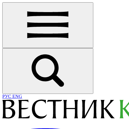
РУС
ENG