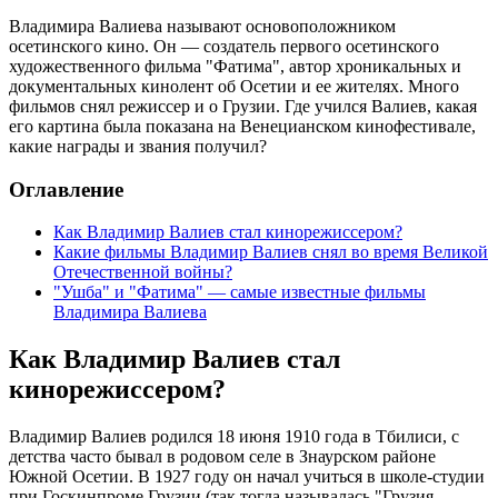
Владимира Валиева называют основоположником
осетинского кино. Он — создатель первого осетинского
художественного фильма "Фатима", автор хроникальных и
документальных кинолент об Осетии и ее жителях. Много
фильмов снял режиссер и о Грузии. Где учился Валиев, какая
его картина была показана на Венецианском кинофестивале,
какие награды и звания получил?
Оглавление
Как Владимир Валиев стал кинорежиссером?
Какие фильмы Владимир Валиев снял во время Великой
Отечественной войны?
"Ушба" и "Фатима" — самые известные фильмы
Владимира Валиева
Как Владимир Валиев стал
кинорежиссером?
Владимир Валиев родился 18 июня 1910 года в Тбилиси, с
детства часто бывал в родовом селе в Знаурском районе
Южной Осетии. В 1927 году он начал учиться в школе-студии
при Госкинпроме Грузии (так тогда называлась "Грузия-