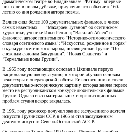
драматическом театре во Владикавказе "Фатиму" впервые
показали в новом дубляже, приурочив это событие к 160-
летию со дня рождения автора поэмы.
Валиев снял более 100 документальных фильмов, в числе
самых известных — "Махарбек Туганов" об осетинском
художнике, ученике Ильи Репина; "Василий Абаев" о
филологе, авторе пятитомного "Историко-этимологического
словаря осетинского языка"; "Искусство, рожденное в горах"
о культуре осетинского народа; посвященные Грузии "По
снежным склонам Бакуриани", "Новая Сванетия" и
"Термальные воды Грузии".
В 1955 году постановщик основал в Цхинвале первую
национальную школу-студию, в которой обучали основам
режиссуры и операторской работы. Ее воспитанники сняли
документально-историческую картину, которая заняла первое
место на республиканском конкурсе любительских фильмов
Грузии. Однако из-за материальных и организационных
проблем студия вскоре закрылась.
В 1961 году режиссер получил звание заслуженного деятеля
искусств Грузинской ССР, в 1965-м стал заслуженным
деятелем искусств Северо-Осетинской АССР.
Он скончался 23 декабря 1992 года в Тбилиси. В декабре