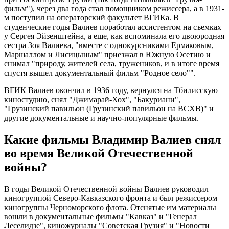
фильм"), через два года стал помощником режиссера, а в 1931-
м поступил на операторский факультет ВГИКа. В
студенческие годы Валиев поработал ассистентом на съемках
у Сергея Эйзенштейна, а еще, как вспоминала его двоюродная
сестра Зоя Валиева, "вместе с однокурсниками Ермаковым,
Маршаллом и Лисицыным" приезжал в Южную Осетию и
снимал "природу, жителей села, тружеников, и в итоге время
спустя вышел документальный фильм "Родное село"".
ВГИК Валиев окончил в 1936 году, вернулся на Тбилисскую
киностудию, снял "Джимарай-Хох", "Бакуриани",
"Грузинский павильон (Грузинский павильон на ВСХВ)" и
другие документальные и научно-популярные фильмы.
Какие фильмы Владимир Валиев снял
во время Великой Отечественной
войны?
В годы Великой Отечественной войны Валиев руководил
киногруппой Северо-Кавказского фронта и был режиссером
киногруппы Черноморского флота. Отснятые им материалы
вошли в документальные фильмы "Кавказ" и "Генерал
Леселидзе", киножурналы "Советская Грузия" и "Новости