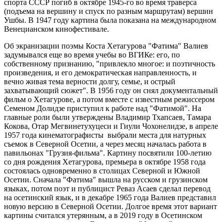
спорта СССР погиб в октябре 1945-го во время траверса
(подъема на вершину и спуск по разным маршрутам) вершин
Ушбы. В 1947 году картина была показана на международном
Венецианском кинофестивале.
Об экранизации поэмы Коста Хетагурова "Фатима" Валиев
задумывался еще во время учебы во ВГИКе: его, по
собственному признанию, "привлекло многое: и поэтичность
произведения, и его демократическая направленность, и
вечно живая тема верности долгу, семье, и острый
захватывающий сюжет". В 1956 году он снял документальный
фильм о Хетагурове, а потом вместе с известным режиссером
Семеном Долидзе приступил к работе над "Фатимой". На
главные роли были утверждены Владимир Тхапсаев, Тамара
Кокова, Отар Мегвинетухуцеси и Гиули Чохонелидзе, в апреле
1957 года кинематографисты выбрали места для натурных
съемок в Северной Осетии, а через месяц началась работа в
павильонах "Грузия-фильма". Картину посвятили 100-летию
со дня рождения Хетагурова, премьера в октябре 1958 года
состоялась одновременно в столицах Северной и Южной
Осетии. Сначала "Фатима" вышла на русском и грузинском
языках, потом поэт и публицист Реваз Асаев сделал перевод
на осетинский язык, и в декабре 1965 года Валиев представил
новую версию в Северной Осетии. Долгое время этот вариант
картины считался утерянным, а в 2019 году в Осетинском