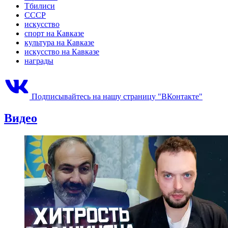
Тбилиси
СССР
искусство
спорт на Кавказе
культура на Кавказе
искусство на Кавказе
награды
Подписывайтесь на нашу страницу "ВКонтакте"
Видео