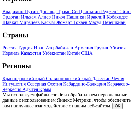
Владимир Путин
Дональд Трамп
Си Цзиньпин
Реджеп Тайип
Эрдоган
Ильхам Алиев
Никол Пашинян
Ираклий Кобахидзе
Шавкат Мирзиеев
Касым-Жомарт Токаев
Масуд Пезешкиан
Страны
Россия
Турция
Иран
Азербайджан
Армения
Грузия
Абхазия
Израиль
Казахстан
Узбекистан
Китай
США
Регионы
Краснодарский край
Ставропольский край
Дагестан
Чечня
Ингушетия
Северная Осетия
Кабардино-Балкария
Карачаево-
Черкесия
Адыгея
Крым
Мы используем файлы cookie и обрабатываем персональные
данные с использованием Яндекс Метрики, чтобы обеспечить
вам наилучшее взаимодействие с нашим веб-сайтом.
ОК