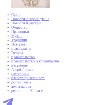
Статьи
Новости Азербайджана
Новости Культуры
Общество
Праздники
Музеи
Традиции
История
православие
Гянджа
правительство
правительство Азербайджана
население
Азербайджан
памятники
благотворительность
реставрация
архитектура
религии на Кавказе