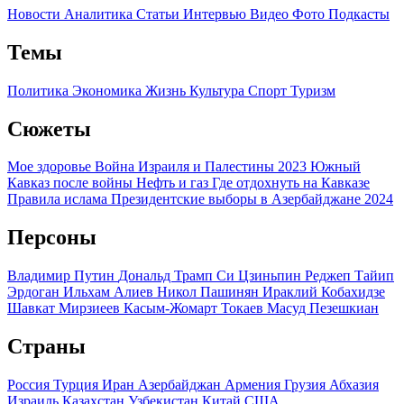
Новости
Аналитика
Статьи
Интервью
Видео
Фото
Подкасты
Темы
Политика
Экономика
Жизнь
Культура
Спорт
Туризм
Сюжеты
Мое здоровье
Война Израиля и Палестины 2023
Южный
Кавказ после войны
Нефть и газ
Где отдохнуть на Кавказе
Правила ислама
Президентские выборы в Азербайджане 2024
Персоны
Владимир Путин
Дональд Трамп
Си Цзиньпин
Реджеп Тайип
Эрдоган
Ильхам Алиев
Никол Пашинян
Ираклий Кобахидзе
Шавкат Мирзиеев
Касым-Жомарт Токаев
Масуд Пезешкиан
Страны
Россия
Турция
Иран
Азербайджан
Армения
Грузия
Абхазия
Израиль
Казахстан
Узбекистан
Китай
США