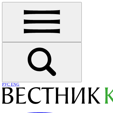
РУС
ENG