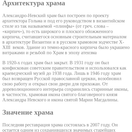
Архитектура храма
Александро-Невский храм был построен по проекту
архитектора Гольма и под его руководством в византийском
стиле из так называемой «плинфы» (от греч. слова –
«кирпич»), то есть широкого и плоского обожженного
кирпича, считавшегося основным строительным материалом
в архитектуре Византии и в русском храмовом зодчестве X-
XIII веков. Здание из темно-красного кирпича было украшено
витражами и резьбой по Храм в эпоху атеизма
В 1920-х годах храм был закрыт. В 1931 году он был
конфискован советским правительством и использовался как
краеведческий музей до 1938 года. Лишь в 1946 году храм
был возвращен Русской православной церкви, возобновил
свою работу и открыл свои двери для прихожан. От
дореволюционного интерьера сохранились старинные иконы,
в частности, храмовая икона святого благоверного князя
Александра Невского и икона святой Марии Магдалины.
Значение храма
Последняя реставрация храма состоялась в 2007 году. Он
остается одним из сохранившихся значимых старейших