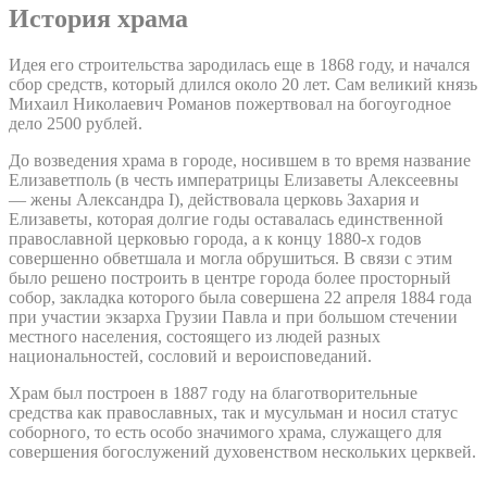
История храма
Идея его строительства зародилась еще в 1868 году, и начался
сбор средств, который длился около 20 лет. Сам великий князь
Михаил Николаевич Романов пожертвовал на богоугодное
дело 2500 рублей.
До возведения храма в городе, носившем в то время название
Елизаветполь (в честь императрицы Елизаветы Алексеевны
— жены Александра I), действовала церковь Захария и
Елизаветы, которая долгие годы оставалась единственной
православной церковью города, а к концу 1880-х годов
совершенно обветшала и могла обрушиться. В связи с этим
было решено построить в центре города более просторный
собор, закладка которого была совершена 22 апреля 1884 года
при участии экзарха Грузии Павла и при большом стечении
местного населения, состоящего из людей разных
национальностей, сословий и вероисповеданий.
Храм был построен в 1887 году на благотворительные
средства как православных, так и мусульман и носил статус
соборного, то есть особо значимого храма, служащего для
совершения богослужений духовенством нескольких церквей.