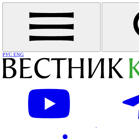
РУС
ENG