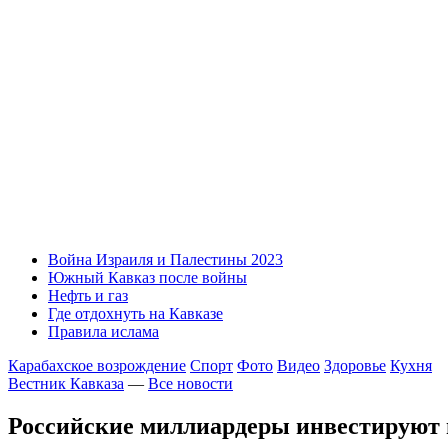
Война Израиля и Палестины 2023
Южный Кавказ после войны
Нефть и газ
Где отдохнуть на Кавказе
Правила ислама
Карабахское возрождение
Спорт
Фото
Видео
Здоровье
Кухня
Вестник Кавказа
—
Все новости
Российские миллиардеры инвестируют 