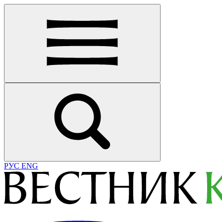
РУС
ENG