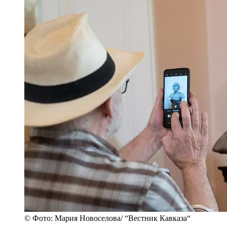
© Фото: Мария Новоселова/ “Вестник Кавказа“