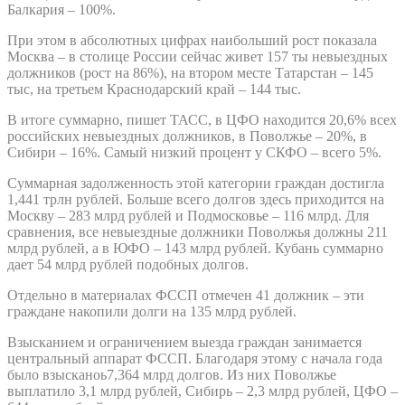
Балкария – 100%.
При этом в абсолютных цифрах наибольший рост показала
Москва – в столице России сейчас живет 157 ты невыездных
должников (рост на 86%), на втором месте Татарстан – 145
тыс, на третьем Краснодарский край – 144 тыс.
В итоге суммарно, пишет ТАСС, в ЦФО находится 20,6% всех
российских невыездных должников, в Поволжье – 20%, в
Сибири – 16%. Самый низкий процент у СКФО – всего 5%.
Суммарная задолженность этой категории граждан достигла
1,441 трлн рублей. Больше всего долгов здесь приходится на
Москву – 283 млрд рублей и Подмосковье – 116 млрд. Для
сравнения, все невыездные должники Поволжья должны 211
млрд рублей, а в ЮФО – 143 млрд рублей. Кубань суммарно
дает 54 млрд рублей подобных долгов.
Отдельно в материалах ФССП отмечен 41 должник – эти
граждане накопили долги на 135 млрд рублей.
Взысканием и ограничением выезда граждан занимается
центральный аппарат ФССП. Благодаря этому с начала года
было взысканоь7,364 млрд долгов. Из них Поволжье
выплатило 3,1 млрд рублей, Сибирь – 2,3 млрд рублей, ЦФО –