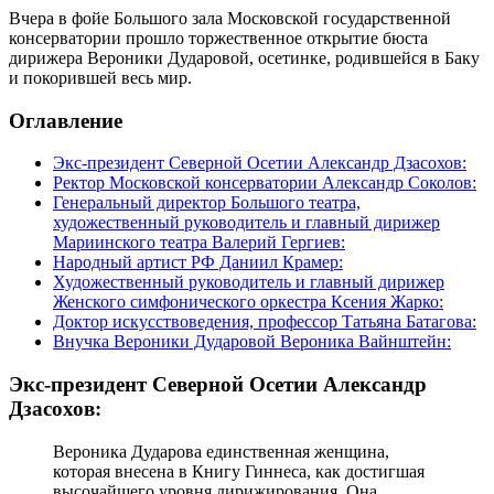
Вчера в фойе Большого зала Московской государственной
консерватории прошло торжественное открытие бюста
дирижера Вероники Дударовой, осетинке, родившейся в Баку
и покорившей весь мир.
Оглавление
Экс-президент Северной Осетии Александр Дзасохов:
Ректор Московской консерватории Александр Соколов:
Генеральный директор Большого театра,
художественный руководитель и главный дирижер
Мариинского театра Валерий Гергиев:
Народный артист РФ Даниил Крамер:
Художественный руководитель и главный дирижер
Женского симфонического оркестра Ксения Жарко:
Доктор искусствоведения, профессор Татьяна Батагова:
Внучка Вероники Дударовой Вероника Вайнштейн:
Экс-президент Северной Осетии Александр
Дзасохов:
Вероника Дударова единственная женщина,
которая внесена в Книгу Гиннеса, как достигшая
высочайшего уровня дирижирования. Она