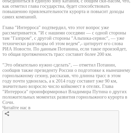
объединиться в единую зону катания, с общим ски-пасом, что,
как отметил глава государства, будет способствовать
повышению привлекательности курорта и повысит доходы
самих компаний.
Глава "Интерроса" подтвердил, что этот вопрос уже
рассматривается. "И с нашими соседями — с одной стороны
там "Газпром", с другой стороны "Альпика-сервис", — уже
технически разговоры об этом ведем",- цитирует его слова
РИА Новости. По данным Потанина, если такое произойдет,
то общая протяженность трасс составит более 200 км.
"Это обязательно нужно сделать", — отметил Потанин,
сообщив также президенту России о подготовке к нынешнему
горнолыжному сезону, рассказав, что длинна трасс в этом
году почти удвоилась, а к 2014 году составит уже 90 км,
значительно возросло число койкомест в отелях. Глава
"Интерроса" проинформировал Владимира Путина о других
положительных моментах развития горнолыжного курорта в
Сочи.
Читайте нас в