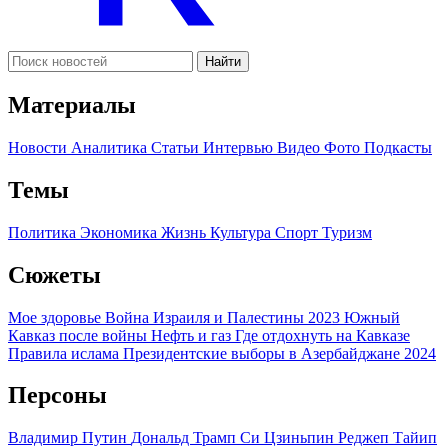
Найти
Материалы
Новости
Аналитика
Статьи
Интервью
Видео
Фото
Подкасты
Темы
Политика
Экономика
Жизнь
Культура
Спорт
Туризм
Сюжеты
Мое здоровье
Война Израиля и Палестины 2023
Южный
Кавказ после войны
Нефть и газ
Где отдохнуть на Кавказе
Правила ислама
Президентские выборы в Азербайджане 2024
Персоны
Владимир Путин
Дональд Трамп
Си Цзиньпин
Реджеп Тайип