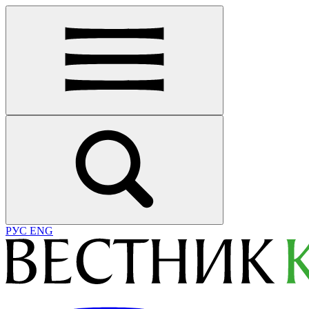
РУС
ENG