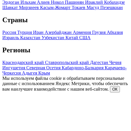
Эрдоган
Ильхам Алиев
Никол Пашинян
Ираклий Кобахидзе
Шавкат Мирзиеев
Касым-Жомарт Токаев
Масуд Пезешкиан
Страны
Россия
Турция
Иран
Азербайджан
Армения
Грузия
Абхазия
Израиль
Казахстан
Узбекистан
Китай
США
Регионы
Краснодарский край
Ставропольский край
Дагестан
Чечня
Ингушетия
Северная Осетия
Кабардино-Балкария
Карачаево-
Черкесия
Адыгея
Крым
Мы используем файлы cookie и обрабатываем персональные
данные с использованием Яндекс Метрики, чтобы обеспечить
вам наилучшее взаимодействие с нашим веб-сайтом.
ОК