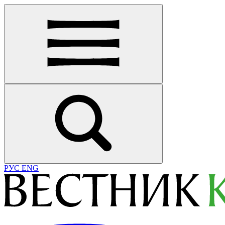
РУС
ENG