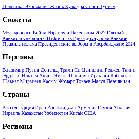
Политика
Экономика
Жизнь
Культура
Спорт
Туризм
Сюжеты
Мое здоровье
Война Израиля и Палестины 2023
Южный
Кавказ после войны
Нефть и газ
Где отдохнуть на Кавказе
Правила ислама
Президентские выборы в Азербайджане 2024
Персоны
Владимир Путин
Дональд Трамп
Си Цзиньпин
Реджеп Тайип
Эрдоган
Ильхам Алиев
Никол Пашинян
Ираклий Кобахидзе
Шавкат Мирзиеев
Касым-Жомарт Токаев
Масуд Пезешкиан
Страны
Россия
Турция
Иран
Азербайджан
Армения
Грузия
Абхазия
Израиль
Казахстан
Узбекистан
Китай
США
Регионы