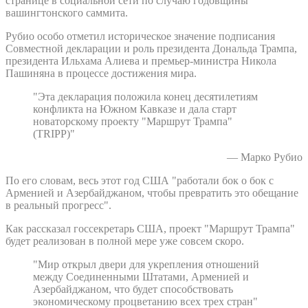
странице в социальной сети по случаю годовщины
вашингтонского саммита.
Рубио особо отметил историческое значение подписания
Совместной декларации и роль президента Дональда Трампа,
президента Ильхама Алиева и премьер-министра Никола
Пашиняна в процессе достижения мира.
"Эта декларация положила конец десятилетиям
конфликта на Южном Кавказе и дала старт
новаторскому проекту "Маршрут Трампа"
(TRIPP)"
— Марко Рубио
По его словам, весь этот год США "работали бок о бок с
Арменией и Азербайджаном, чтобы превратить это обещание
в реальный прогресс".
Как рассказал госсекретарь США, проект "Маршрут Трампа"
будет реализован в полной мере уже совсем скоро.
"Мир открыл двери для укрепления отношений
между Соединенными Штатами, Арменией и
Азербайджаном, что будет способствовать
экономическому процветанию всех трех стран"