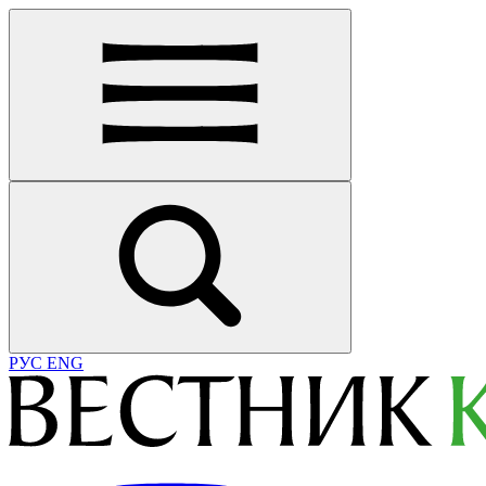
РУС
ENG