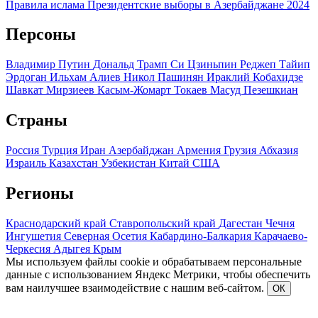
Правила ислама
Президентские выборы в Азербайджане 2024
Персоны
Владимир Путин
Дональд Трамп
Си Цзиньпин
Реджеп Тайип
Эрдоган
Ильхам Алиев
Никол Пашинян
Ираклий Кобахидзе
Шавкат Мирзиеев
Касым-Жомарт Токаев
Масуд Пезешкиан
Страны
Россия
Турция
Иран
Азербайджан
Армения
Грузия
Абхазия
Израиль
Казахстан
Узбекистан
Китай
США
Регионы
Краснодарский край
Ставропольский край
Дагестан
Чечня
Ингушетия
Северная Осетия
Кабардино-Балкария
Карачаево-
Черкесия
Адыгея
Крым
Мы используем файлы cookie и обрабатываем персональные
данные с использованием Яндекс Метрики, чтобы обеспечить
вам наилучшее взаимодействие с нашим веб-сайтом.
ОК