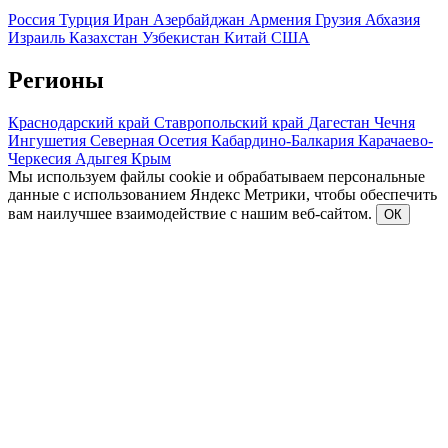
Россия
Турция
Иран
Азербайджан
Армения
Грузия
Абхазия
Израиль
Казахстан
Узбекистан
Китай
США
Регионы
Краснодарский край
Ставропольский край
Дагестан
Чечня
Ингушетия
Северная Осетия
Кабардино-Балкария
Карачаево-
Черкесия
Адыгея
Крым
Мы используем файлы cookie и обрабатываем персональные
данные с использованием Яндекс Метрики, чтобы обеспечить
вам наилучшее взаимодействие с нашим веб-сайтом.
ОК