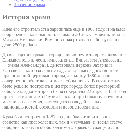
Значение храма
История храма
Идея его строительства зародилась еще в 1868 году, и начался
сбор средств, который длился около 20 лет. Сам великий князь
Михаил Николаевич Романов пожертвовал на богоугодное
дело 2500 рублей.
До возведения храма в городе, носившем в то время название
Елизаветполь (в честь императрицы Елизаветы Алексеевны
— жены Александра I), действовала церковь Захария и
Елизаветы, которая долгие годы оставалась единственной
православной церковью города, а к концу 1880-х годов
совершенно обветшала и могла обрушиться. В связи с этим
было решено построить в центре города более просторный
собор, закладка которого была совершена 22 апреля 1884 года
при участии экзарха Грузии Павла и при большом стечении
местного населения, состоящего из людей разных
национальностей, сословий и вероисповеданий.
Храм был построен в 1887 году на благотворительные
средства как православных, так и мусульман и носил статус
соборного, то есть особо значимого храма, служащего для