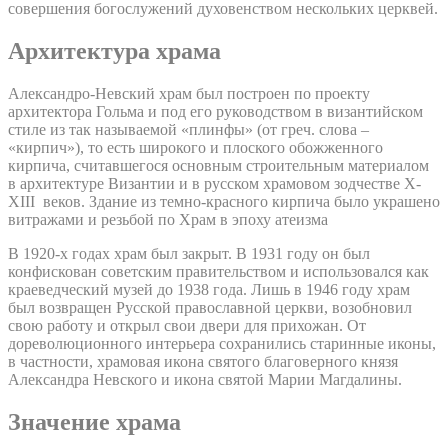
совершения богослужений духовенством нескольких церквей.
Архитектура храма
Александро-Невский храм был построен по проекту
архитектора Гольма и под его руководством в византийском
стиле из так называемой «плинфы» (от греч. слова –
«кирпич»), то есть широкого и плоского обожженного
кирпича, считавшегося основным строительным материалом
в архитектуре Византии и в русском храмовом зодчестве X-
XIII веков. Здание из темно-красного кирпича было украшено
витражами и резьбой по Храм в эпоху атеизма
В 1920-х годах храм был закрыт. В 1931 году он был
конфискован советским правительством и использовался как
краеведческий музей до 1938 года. Лишь в 1946 году храм
был возвращен Русской православной церкви, возобновил
свою работу и открыл свои двери для прихожан. От
дореволюционного интерьера сохранились старинные иконы,
в частности, храмовая икона святого благоверного князя
Александра Невского и икона святой Марии Магдалины.
Значение храма