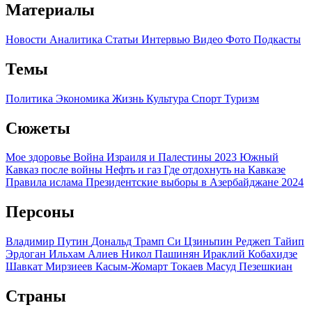
Материалы
Новости
Аналитика
Статьи
Интервью
Видео
Фото
Подкасты
Темы
Политика
Экономика
Жизнь
Культура
Спорт
Туризм
Сюжеты
Мое здоровье
Война Израиля и Палестины 2023
Южный
Кавказ после войны
Нефть и газ
Где отдохнуть на Кавказе
Правила ислама
Президентские выборы в Азербайджане 2024
Персоны
Владимир Путин
Дональд Трамп
Си Цзиньпин
Реджеп Тайип
Эрдоган
Ильхам Алиев
Никол Пашинян
Ираклий Кобахидзе
Шавкат Мирзиеев
Касым-Жомарт Токаев
Масуд Пезешкиан
Страны