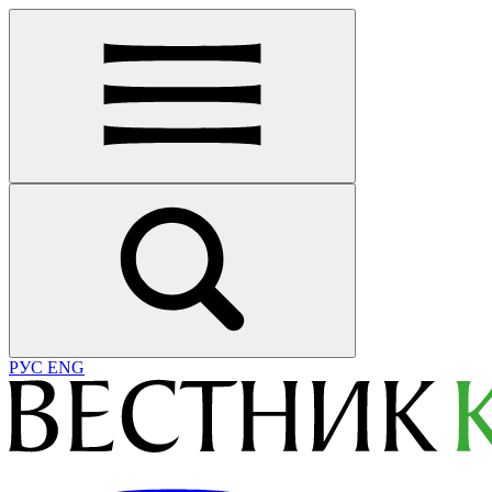
РУС
ENG