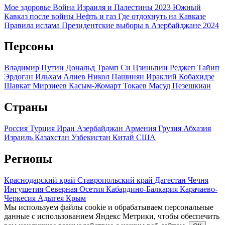
Мое здоровье
Война Израиля и Палестины 2023
Южный
Кавказ после войны
Нефть и газ
Где отдохнуть на Кавказе
Правила ислама
Президентские выборы в Азербайджане 2024
Персоны
Владимир Путин
Дональд Трамп
Си Цзиньпин
Реджеп Тайип
Эрдоган
Ильхам Алиев
Никол Пашинян
Ираклий Кобахидзе
Шавкат Мирзиеев
Касым-Жомарт Токаев
Масуд Пезешкиан
Страны
Россия
Турция
Иран
Азербайджан
Армения
Грузия
Абхазия
Израиль
Казахстан
Узбекистан
Китай
США
Регионы
Краснодарский край
Ставропольский край
Дагестан
Чечня
Ингушетия
Северная Осетия
Кабардино-Балкария
Карачаево-
Черкесия
Адыгея
Крым
Мы используем файлы cookie и обрабатываем персональные
данные с использованием Яндекс Метрики, чтобы обеспечить