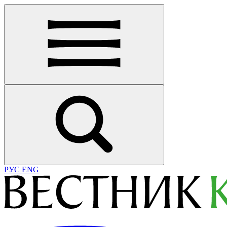
РУС
ENG