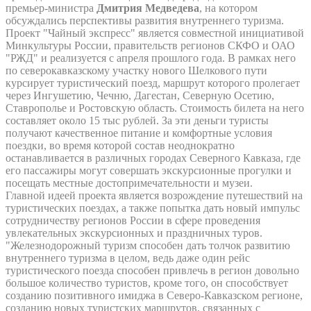
премьер-министра
Дмитрия Медведева
, на котором
обсуждались перспективы развития внутреннего туризма.
Проект "Чайный экспресс" является совместной инициативой
Минкультуры России, правительств регионов СКФО и ОАО
"РЖД" и реализуется с апреля прошлого года. В рамках него
по северокавказскому участку нового Шелкового пути
курсирует туристический поезд, маршрут которого пролегает
через Ингушетию, Чечню, Дагестан, Северную Осетию,
Ставрополье и Ростовскую область. Стоимость билета на него
составляет около 15 тыс рублей. За эти деньги туристы
получают качественное питание и комфортные условия
поездки, во время которой состав неоднократно
останавливается в различных городах Северного Кавказа, где
его пассажиры могут совершать экскурсионные прогулки и
посещать местные достопримечательности и музеи.
Главной идеей проекта является возрождение путешествий на
туристических поездах, а также попытка дать новый импульс
сотрудничеству регионов России в сфере проведения
увлекательных экскурсионных и праздничных туров.
"Железнодорожный туризм способен дать толчок развитию
внутреннего туризма в целом, ведь даже один рейс
туристического поезда способен привлечь в регион довольно
большое количество туристов, кроме того, он способствует
созданию позитивного имиджа в Северо-Кавказском регионе,
созданию новых туристских маршрутов, связанных с