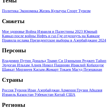
Темы
Политика
Экономика
Жизнь
Культура
Спорт
Туризм
Сюжеты
Мое здоровье
Война Израиля и Палестины 2023
Южный
Кавказ после войны
Нефть и газ
Где отдохнуть на Кавказе
Правила ислама
Президентские выборы в Азербайджане 2024
Персоны
Владимир Путин
Дональд Трамп
Си Цзиньпин
Реджеп Тайип
Эрдоган
Ильхам Алиев
Никол Пашинян
Ираклий Кобахидзе
Шавкат Мирзиеев
Касым-Жомарт Токаев
Масуд Пезешкиан
Страны
Россия
Турция
Иран
Азербайджан
Армения
Грузия
Абхазия
Израиль
Казахстан
Узбекистан
Китай
США
Регионы