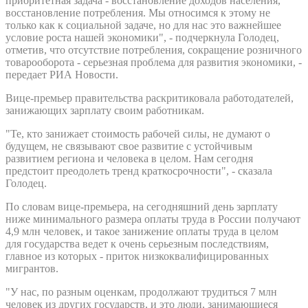
приоритетная задача - восстановление доходов населения,
восстановление потребления. Мы относимся к этому не
только как к социальной задаче, но для нас это важнейшее
условие роста нашей экономики", - подчеркнула Голодец,
отметив, что отсутствие потребления, сокращение розничного
товарооборота - серьезная проблема для развития экономики, -
передает РИА Новости.
Вице-премьер правительства раскритиковала работодателей,
занижающих зарплату своим работникам.
"Те, кто занижает стоимость рабочей силы, не думают о
будущем, не связывают свое развитие с устойчивым
развитием региона и человека в целом. Нам сегодня
предстоит преодолеть тренд краткосрочности", - сказала
Голодец.
По словам вице-премьера, на сегодняшний день зарплату
ниже минимального размера оплаты труда в России получают
4,9 млн человек, и такое занижение оплаты труда в целом
для государства ведет к очень серьезным последствиям,
главное из которых - приток низкоквалифицированных
мигрантов.
"У нас, по разным оценкам, продолжают трудиться 7 млн
человек из других государств, и это люди, занимающиеся