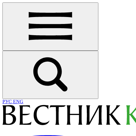
РУС
ENG