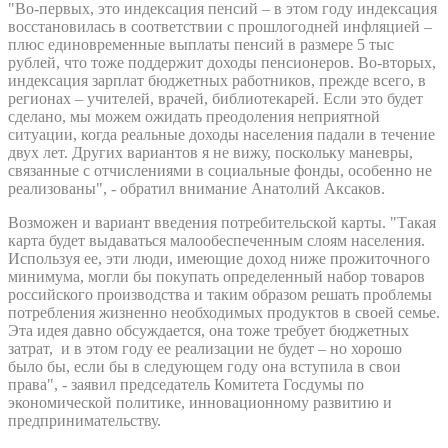
"Во-первых, это индексация пенсий – в этом году индексация
восстановилась в соответствии с прошлогодней инфляцией –
плюс единовременные выплаты пенсий в размере 5 тыс
рублей, что тоже поддержит доходы пенсионеров. Во-вторых,
индексация зарплат бюджетных работников, прежде всего, в
регионах – учителей, врачей, библиотекарей. Если это будет
сделано, мы можем ожидать преодоления неприятной
ситуации, когда реальные доходы населения падали в течение
двух лет. Других вариантов я не вижу, поскольку маневры,
связанные с отчислениями в социальные фонды, особенно не
реализованы", - обратил внимание Анатолий Аксаков.
Возможен и вариант введения потребительской карты. "Такая
карта будет выдаваться малообеспеченным слоям населения.
Используя ее, эти люди, имеющие доход ниже прожиточного
минимума, могли бы покупать определенный набор товаров
российского производства и таким образом решать проблемы
потребления жизненно необходимых продуктов в своей семье.
Эта идея давно обсуждается, она тоже требует бюджетных
затрат, и в этом году ее реализации не будет – но хорошо
было бы, если бы в следующем году она вступила в свои
права", - заявил председатель Комитета Госдумы по
экономической политике, инновационному развитию и
предпринимательству.