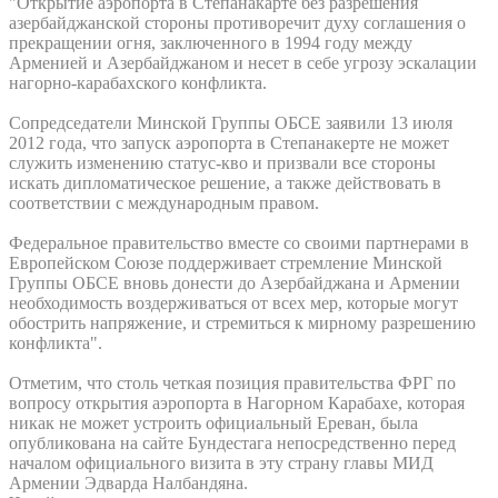
"Открытие аэропорта в Степанакарте без разрешения
азербайджанской стороны противоречит духу соглашения о
прекращении огня, заключенного в 1994 году между
Арменией и Азербайджаном и несет в себе угрозу эскалации
нагорно-карабахского конфликта.
Сопредседатели Минской Группы ОБСЕ заявили 13 июля
2012 года, что запуск аэропорта в Степанакерте не может
служить изменению статус-кво и призвали все стороны
искать дипломатическое решение, а также действовать в
соответствии с международным правом.
Федеральное правительство вместе со своими партнерами в
Европейском Союзе поддерживает стремление Минской
Группы ОБСЕ вновь донести до Азербайджана и Армении
необходимость воздерживаться от всех мер, которые могут
обострить напряжение, и стремиться к мирному разрешению
конфликта".
Отметим, что столь четкая позиция правительства ФРГ по
вопросу открытия аэропорта в Нагорном Карабахе, которая
никак не может устроить официальный Ереван, была
опубликована на сайте Бундестага непосредственно перед
началом официального визита в эту страну главы МИД
Армении Эдварда Налбандяна.