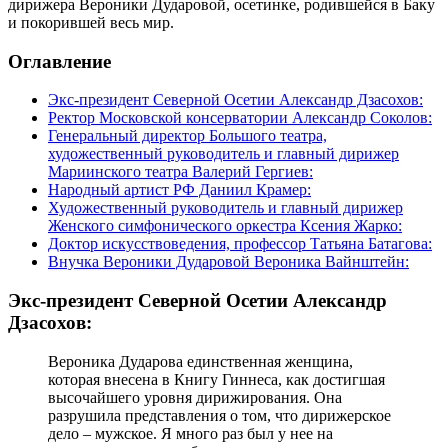
дирижера Вероники Дударовой, осетинке, родившейся в Баку
и покорившей весь мир.
Оглавление
Экс-президент Северной Осетии Александр Дзасохов:
Ректор Московской консерватории Александр Соколов:
Генеральный директор Большого театра,
художественный руководитель и главный дирижер
Мариинского театра Валерий Гергиев:
Народный артист РФ Даниил Крамер:
Художественный руководитель и главный дирижер
Женского симфонического оркестра Ксения Жарко:
Доктор искусствоведения, профессор Татьяна Батагова:
Внучка Вероники Дударовой Вероника Вайнштейн:
Экс-президент Северной Осетии Александр
Дзасохов:
Вероника Дударова единственная женщина,
которая внесена в Книгу Гиннеса, как достигшая
высочайшего уровня дирижирования. Она
разрушила представления о том, что дирижерское
дело – мужское. Я много раз был у нее на