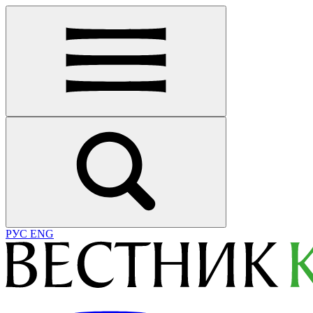
РУС
ENG