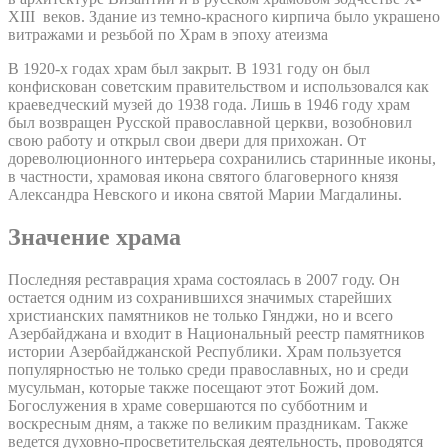
XIII веков. Здание из темно-красного кирпича было украшено
витражами и резьбой по Храм в эпоху атеизма
В 1920-х годах храм был закрыт. В 1931 году он был
конфискован советским правительством и использовался как
краеведческий музей до 1938 года. Лишь в 1946 году храм
был возвращен Русской православной церкви, возобновил
свою работу и открыл свои двери для прихожан. От
дореволюционного интерьера сохранились старинные иконы,
в частности, храмовая икона святого благоверного князя
Александра Невского и икона святой Марии Магдалины.
Значение храма
Последняя реставрация храма состоялась в 2007 году. Он
остается одним из сохранившихся значимых старейших
христианских памятников не только Гянджи, но и всего
Азербайджана и входит в Национальный реестр памятников
истории Азербайджанской Республики. Храм пользуется
популярностью не только среди православных, но и среди
мусульман, которые также посещают этот Божий дом.
Богослужения в храме совершаются по субботним и
воскресным дням, а также по великим праздникам. Также
ведется духовно-просветительская деятельность, проводятся