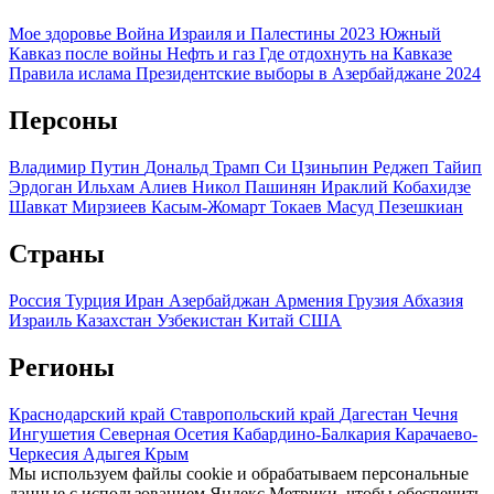
Мое здоровье
Война Израиля и Палестины 2023
Южный
Кавказ после войны
Нефть и газ
Где отдохнуть на Кавказе
Правила ислама
Президентские выборы в Азербайджане 2024
Персоны
Владимир Путин
Дональд Трамп
Си Цзиньпин
Реджеп Тайип
Эрдоган
Ильхам Алиев
Никол Пашинян
Ираклий Кобахидзе
Шавкат Мирзиеев
Касым-Жомарт Токаев
Масуд Пезешкиан
Страны
Россия
Турция
Иран
Азербайджан
Армения
Грузия
Абхазия
Израиль
Казахстан
Узбекистан
Китай
США
Регионы
Краснодарский край
Ставропольский край
Дагестан
Чечня
Ингушетия
Северная Осетия
Кабардино-Балкария
Карачаево-
Черкесия
Адыгея
Крым
Мы используем файлы cookie и обрабатываем персональные
данные с использованием Яндекс Метрики, чтобы обеспечить