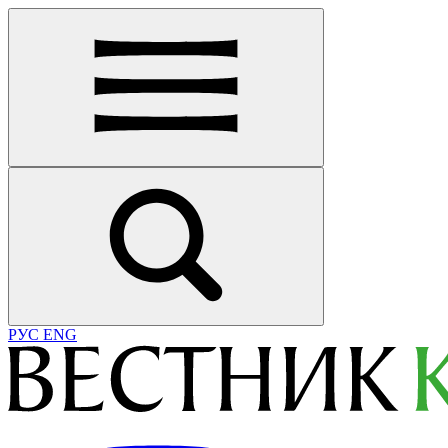
РУС
ENG