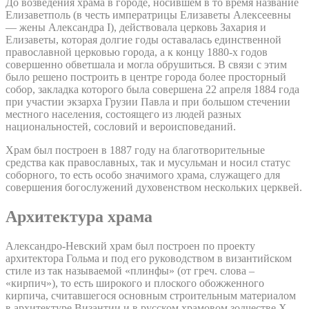
До возведения храма в городе, носившем в то время название
Елизаветполь (в честь императрицы Елизаветы Алексеевны
— жены Александра I), действовала церковь Захария и
Елизаветы, которая долгие годы оставалась единственной
православной церковью города, а к концу 1880-х годов
совершенно обветшала и могла обрушиться. В связи с этим
было решено построить в центре города более просторный
собор, закладка которого была совершена 22 апреля 1884 года
при участии экзарха Грузии Павла и при большом стечении
местного населения, состоящего из людей разных
национальностей, сословий и вероисповеданий.
Храм был построен в 1887 году на благотворительные
средства как православных, так и мусульман и носил статус
соборного, то есть особо значимого храма, служащего для
совершения богослужений духовенством нескольких церквей.
Архитектура храма
Александро-Невский храм был построен по проекту
архитектора Гольма и под его руководством в византийском
стиле из так называемой «плинфы» (от греч. слова –
«кирпич»), то есть широкого и плоского обожженного
кирпича, считавшегося основным строительным материалом
в архитектуре Византии и в русском храмовом зодчестве X-