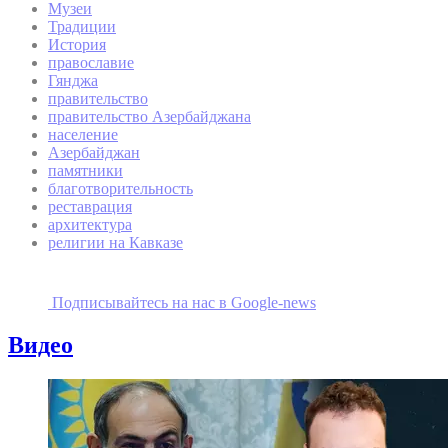
Музеи
Традиции
История
православие
Гянджа
правительство
правительство Азербайджана
население
Азербайджан
памятники
благотворительность
реставрация
архитектура
религии на Кавказе
Подписывайтесь на наc в Google-news
Видео