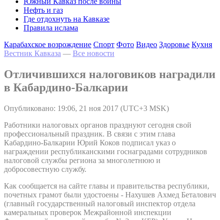
Южный Кавказ после войны
Нефть и газ
Где отдохнуть на Кавказе
Правила ислама
Карабахское возрождение
Спорт
Фото
Видео
Здоровье
Кухня
Вестник Кавказа
—
Все новости
Отличившихся налоговиков наградили
в Кабардино-Балкарии
Опубликовано: 19:06, 21 ноя 2017 (UTC+3 MSK)
Работники налоговых органов празднуют сегодня свой
профессиональный праздник. В связи с этим глава
Кабардино-Балкарии Юрий Коков подписал указ о
награждении республиканскими госнаградами сотрудников
налоговой службы региона за многолетнюю и
добросовестную службу.
Как сообщается на сайте главы и правительства республики,
почетных грамот были удостоены - Нахушев Ахмед Беталович
(главный государственный налоговый инспектор отдела
камеральных проверок Межрайонной инспекции