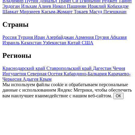
Владимир Путин
Дональд Трамп
Си Цзиньпин
Реджеп Тайип
Эрдоган
Ильхам Алиев
Никол Пашинян
Ираклий Кобахидзе
Шавкат Мирзиеев
Касым-Жомарт Токаев
Масуд Пезешкиан
Страны
Россия
Турция
Иран
Азербайджан
Армения
Грузия
Абхазия
Израиль
Казахстан
Узбекистан
Китай
США
Регионы
Краснодарский край
Ставропольский край
Дагестан
Чечня
Ингушетия
Северная Осетия
Кабардино-Балкария
Карачаево-
Черкесия
Адыгея
Крым
Мы используем файлы cookie и обрабатываем персональные
данные с использованием Яндекс Метрики, чтобы обеспечить
вам наилучшее взаимодействие с нашим веб-сайтом.
ОК