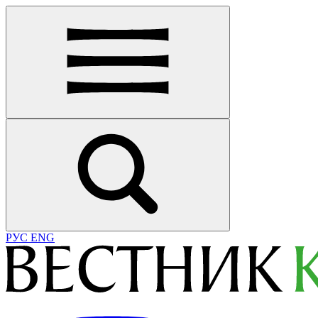
РУС
ENG