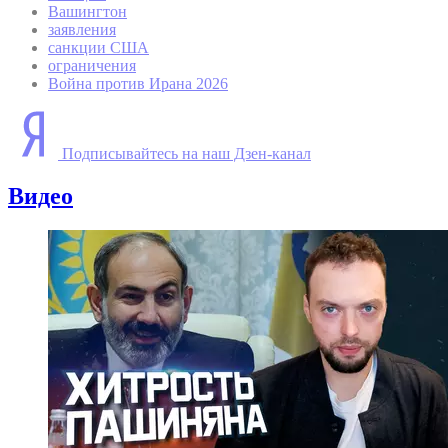
Вашингтон
заявления
санкции США
ограничения
Война против Ирана 2026
Подписывайтесь на наш Дзен-канал
Видео