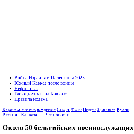
Война Израиля и Палестины 2023
Южный Кавказ после войны
Нефть и газ
Где отдохнуть на Кавказе
Правила ислама
Карабахское возрождение
Спорт
Фото
Видео
Здоровье
Кухня
Вестник Кавказа
—
Все новости
Около 50 бельгийских военнослужащих