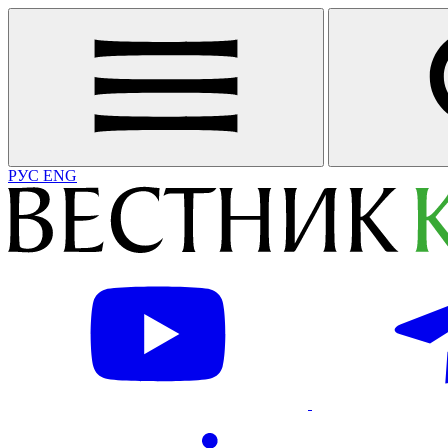
РУС
ENG