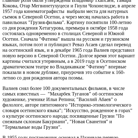
главные роли были утверждены Владимир Тхапсаев, Тамара
Кокова, Отар Мегвинетухуцеси и Гиули Чохонелидзе, в апреле
1957 года кинематографисты выбрали места для натурных
съемок в Северной Осетии, а через месяц началась работа в
павильонах "Грузия-фильма". Картину посвятили 100-летию
со дня рождения Хетагурова, премьера в октябре 1958 года
состоялась одновременно в столицах Северной и Южной
Осетии. Сначала "Фатима" вышла на русском и грузинском
языках, потом поэт и публицист Реваз Асаев сделал перевод
на осетинский язык, и в декабре 1965 года Валиев представил
новую версию в Северной Осетии. Долгое время этот вариант
картины считался утерянным, а в 2019 году в Осетинском
драматическом театре во Владикавказе "Фатиму" впервые
показали в новом дубляже, приурочив это событие к 160-
летию со дня рождения автора поэмы.
Валиев снял более 100 документальных фильмов, в числе
самых известных — "Махарбек Туганов" об осетинском
художнике, ученике Ильи Репина; "Василий Абаев" о
филологе, авторе пятитомного "Историко-этимологического
словаря осетинского языка"; "Искусство, рожденное в горах"
о культуре осетинского народа; посвященные Грузии "По
снежным склонам Бакуриани", "Новая Сванетия" и
"Термальные воды Грузии".
В 1955 году постановщик основал в Цхинвале первую