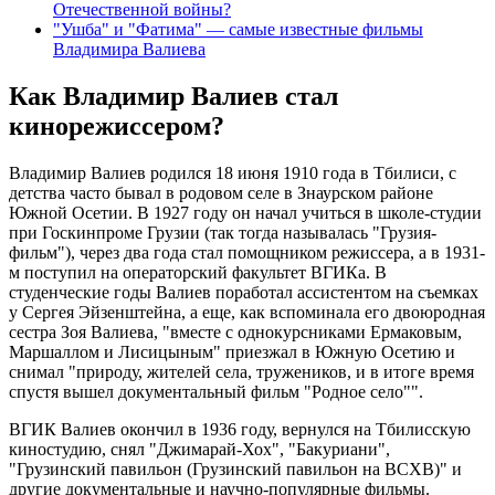
Отечественной войны?
"Ушба" и "Фатима" — самые известные фильмы
Владимира Валиева
Как Владимир Валиев стал
кинорежиссером?
Владимир Валиев родился 18 июня 1910 года в Тбилиси, с
детства часто бывал в родовом селе в Знаурском районе
Южной Осетии. В 1927 году он начал учиться в школе-студии
при Госкинпроме Грузии (так тогда называлась "Грузия-
фильм"), через два года стал помощником режиссера, а в 1931-
м поступил на операторский факультет ВГИКа. В
студенческие годы Валиев поработал ассистентом на съемках
у Сергея Эйзенштейна, а еще, как вспоминала его двоюродная
сестра Зоя Валиева, "вместе с однокурсниками Ермаковым,
Маршаллом и Лисицыным" приезжал в Южную Осетию и
снимал "природу, жителей села, тружеников, и в итоге время
спустя вышел документальный фильм "Родное село"".
ВГИК Валиев окончил в 1936 году, вернулся на Тбилисскую
киностудию, снял "Джимарай-Хох", "Бакуриани",
"Грузинский павильон (Грузинский павильон на ВСХВ)" и
другие документальные и научно-популярные фильмы.