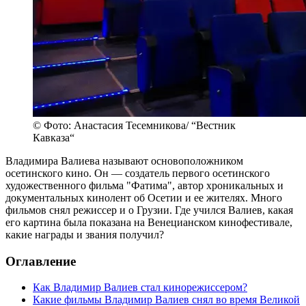
© Фото: Анастасия Тесемникова/ “Вестник
Кавказа“
Владимира Валиева называют основоположником
осетинского кино. Он — создатель первого осетинского
художественного фильма "Фатима", автор хроникальных и
документальных кинолент об Осетии и ее жителях. Много
фильмов снял режиссер и о Грузии. Где учился Валиев, какая
его картина была показана на Венецианском кинофестивале,
какие награды и звания получил?
Оглавление
Как Владимир Валиев стал кинорежиссером?
Какие фильмы Владимир Валиев снял во время Великой