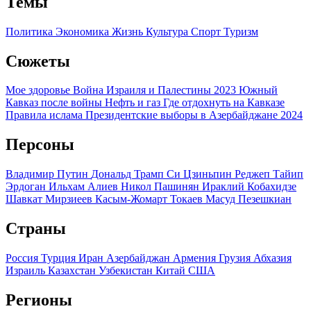
Темы
Политика
Экономика
Жизнь
Культура
Спорт
Туризм
Сюжеты
Мое здоровье
Война Израиля и Палестины 2023
Южный
Кавказ после войны
Нефть и газ
Где отдохнуть на Кавказе
Правила ислама
Президентские выборы в Азербайджане 2024
Персоны
Владимир Путин
Дональд Трамп
Си Цзиньпин
Реджеп Тайип
Эрдоган
Ильхам Алиев
Никол Пашинян
Ираклий Кобахидзе
Шавкат Мирзиеев
Касым-Жомарт Токаев
Масуд Пезешкиан
Страны
Россия
Турция
Иран
Азербайджан
Армения
Грузия
Абхазия
Израиль
Казахстан
Узбекистан
Китай
США
Регионы