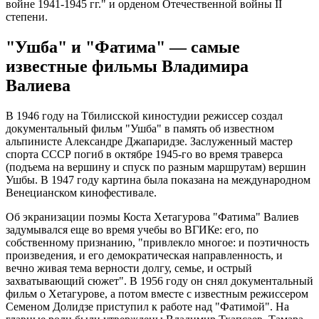
войне 1941-1945 гг." и орденом Отечественной войны II
степени.
"Ушба" и "Фатима" — самые
известные фильмы Владимира
Валиева
В 1946 году на Тбилисской киностудии режиссер создал
документальный фильм "Ушба" в память об известном
альпинисте Александре Джапаридзе. Заслуженный мастер
спорта СССР погиб в октябре 1945-го во время траверса
(подъема на вершину и спуск по разным маршрутам) вершин
Ушбы. В 1947 году картина была показана на международном
Венецианском кинофестивале.
Об экранизации поэмы Коста Хетагурова "Фатима" Валиев
задумывался еще во время учебы во ВГИКе: его, по
собственному признанию, "привлекло многое: и поэтичность
произведения, и его демократическая направленность, и
вечно живая тема верности долгу, семье, и острый
захватывающий сюжет". В 1956 году он снял документальный
фильм о Хетагурове, а потом вместе с известным режиссером
Семеном Долидзе приступил к работе над "Фатимой". На