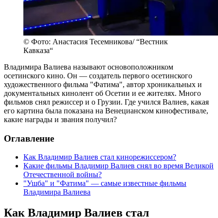
© Фото: Анастасия Тесемникова/ “Вестник
Кавказа“
Владимира Валиева называют основоположником
осетинского кино. Он — создатель первого осетинского
художественного фильма "Фатима", автор хроникальных и
документальных кинолент об Осетии и ее жителях. Много
фильмов снял режиссер и о Грузии. Где учился Валиев, какая
его картина была показана на Венецианском кинофестивале,
какие награды и звания получил?
Оглавление
Как Владимир Валиев стал кинорежиссером?
Какие фильмы Владимир Валиев снял во время Великой
Отечественной войны?
"Ушба" и "Фатима" — самые известные фильмы
Владимира Валиева
Как Владимир Валиев стал