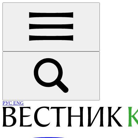
РУС
ENG