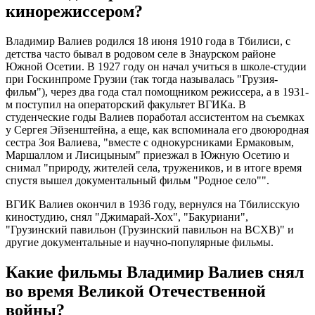
кинорежиссером?
Владимир Валиев родился 18 июня 1910 года в Тбилиси, с
детства часто бывал в родовом селе в Знаурском районе
Южной Осетии. В 1927 году он начал учиться в школе-студии
при Госкинпроме Грузии (так тогда называлась "Грузия-
фильм"), через два года стал помощником режиссера, а в 1931-
м поступил на операторский факультет ВГИКа. В
студенческие годы Валиев поработал ассистентом на съемках
у Сергея Эйзенштейна, а еще, как вспоминала его двоюродная
сестра Зоя Валиева, "вместе с однокурсниками Ермаковым,
Маршаллом и Лисицыным" приезжал в Южную Осетию и
снимал "природу, жителей села, тружеников, и в итоге время
спустя вышел документальный фильм "Родное село"".
ВГИК Валиев окончил в 1936 году, вернулся на Тбилисскую
киностудию, снял "Джимарай-Хох", "Бакуриани",
"Грузинский павильон (Грузинский павильон на ВСХВ)" и
другие документальные и научно-популярные фильмы.
Какие фильмы Владимир Валиев снял
во время Великой Отечественной
войны?