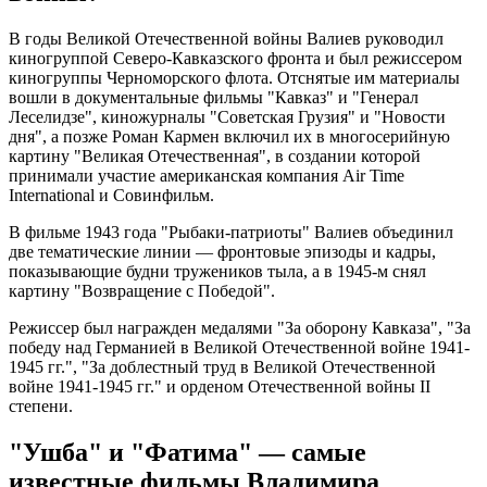
В годы Великой Отечественной войны Валиев руководил
киногруппой Северо-Кавказского фронта и был режиссером
киногруппы Черноморского флота. Отснятые им материалы
вошли в документальные фильмы "Кавказ" и "Генерал
Леселидзе", киножурналы "Советская Грузия" и "Новости
дня", а позже Роман Кармен включил их в многосерийную
картину "Великая Отечественная", в создании которой
принимали участие американская компания Air Time
International и Совинфильм.
В фильме 1943 года "Рыбаки-патриоты" Валиев объединил
две тематические линии — фронтовые эпизоды и кадры,
показывающие будни тружеников тыла, а в 1945-м снял
картину "Возвращение с Победой".
Режиссер был награжден медалями "За оборону Кавказа", "За
победу над Германией в Великой Отечественной войне 1941-
1945 гг.", "За доблестный труд в Великой Отечественной
войне 1941-1945 гг." и орденом Отечественной войны II
степени.
"Ушба" и "Фатима" — самые
известные фильмы Владимира