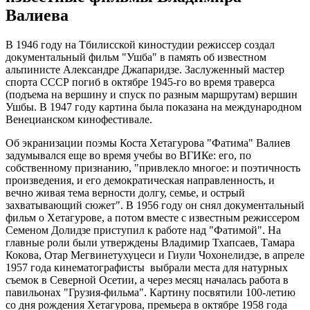
Валиева
В 1946 году на Тбилисской киностудии режиссер создал
документальный фильм "Ушба" в память об известном
альпинисте Александре Джапаридзе. Заслуженный мастер
спорта СССР погиб в октябре 1945-го во время траверса
(подъема на вершину и спуск по разным маршрутам) вершин
Ушбы. В 1947 году картина была показана на международном
Венецианском кинофестивале.
Об экранизации поэмы Коста Хетагурова "Фатима" Валиев
задумывался еще во время учебы во ВГИКе: его, по
собственному признанию, "привлекло многое: и поэтичность
произведения, и его демократическая направленность, и
вечно живая тема верности долгу, семье, и острый
захватывающий сюжет". В 1956 году он снял документальный
фильм о Хетагурове, а потом вместе с известным режиссером
Семеном Долидзе приступил к работе над "Фатимой". На
главные роли были утверждены Владимир Тхапсаев, Тамара
Кокова, Отар Мегвинетухуцеси и Гиули Чохонелидзе, в апреле
1957 года кинематографисты выбрали места для натурных
съемок в Северной Осетии, а через месяц началась работа в
павильонах "Грузия-фильма". Картину посвятили 100-летию
со дня рождения Хетагурова, премьера в октябре 1958 года