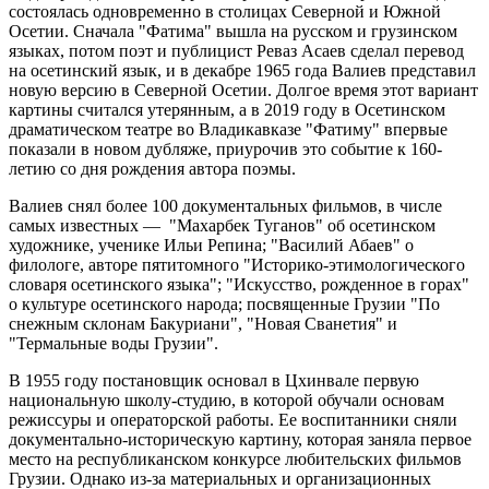
состоялась одновременно в столицах Северной и Южной
Осетии. Сначала "Фатима" вышла на русском и грузинском
языках, потом поэт и публицист Реваз Асаев сделал перевод
на осетинский язык, и в декабре 1965 года Валиев представил
новую версию в Северной Осетии. Долгое время этот вариант
картины считался утерянным, а в 2019 году в Осетинском
драматическом театре во Владикавказе "Фатиму" впервые
показали в новом дубляже, приурочив это событие к 160-
летию со дня рождения автора поэмы.
Валиев снял более 100 документальных фильмов, в числе
самых известных — "Махарбек Туганов" об осетинском
художнике, ученике Ильи Репина; "Василий Абаев" о
филологе, авторе пятитомного "Историко-этимологического
словаря осетинского языка"; "Искусство, рожденное в горах"
о культуре осетинского народа; посвященные Грузии "По
снежным склонам Бакуриани", "Новая Сванетия" и
"Термальные воды Грузии".
В 1955 году постановщик основал в Цхинвале первую
национальную школу-студию, в которой обучали основам
режиссуры и операторской работы. Ее воспитанники сняли
документально-историческую картину, которая заняла первое
место на республиканском конкурсе любительских фильмов
Грузии. Однако из-за материальных и организационных