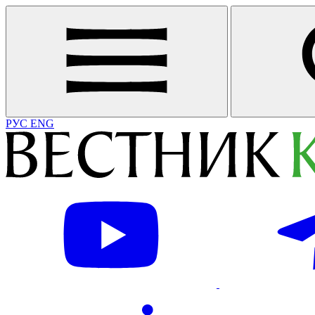
РУС
ENG