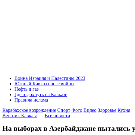
Война Израиля и Палестины 2023
Южный Кавказ после войны
Нефть и газ
Где отдохнуть на Кавказе
Правила ислама
Карабахское возрождение
Спорт
Фото
Видео
Здоровье
Кухня
Вестник Кавказа
—
Все новости
На выборах в Азербайджане пытались у